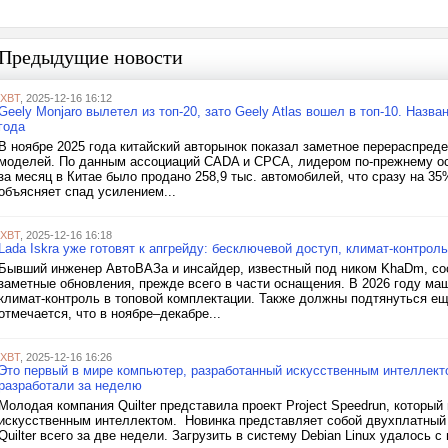
Предыдущие новости
iXBT
, 2025-12-16 16:12
Geely Monjaro вылетел из топ-20, зато Geely Atlas вошел в топ-10. Наз
года
В ноябре 2025 года китайский авторынок показал заметное перераспреде
моделей. По данным ассоциаций CADA и CPCA, лидером по-прежнему ос
за месяц в Китае было продано 258,9 тыс. автомобилей, что сразу на 
объясняет спад усилением...
iXBT
, 2025-12-16 16:18
Lada Iskra уже готовят к апгрейду: бесключевой доступ, климат-контроль
Бывший инженер АвтоВАЗа и инсайдер, известный под ником KhaDm, сооб
заметные обновления, прежде всего в части оснащения. В 2026 году м
климат-контроль в топовой комплектации. Также должны подтянуться е
отмечается, что в ноябре–декабре...
iXBT
, 2025-12-16 16:26
Это первый в мире компьютер, разработанный искусственным интеллекто
разработали за неделю
Молодая компания Quilter представила проект Project Speedrun, которы
искусственным интеллектом. Новинка представляет собой двухплатный 
Quilter всего за две недели. Загрузить в систему Debian Linux удалось 