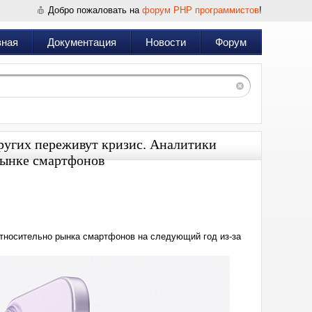
Добро пожаловать на
форум PHP программистов
!
вная
Документация
Новости
Форум
других переживут кризис. Аналитики
 рынке смартфонов
Дата:
2025-
12-
16
16:05
относительно рынка смартфонов на следующий год из-за