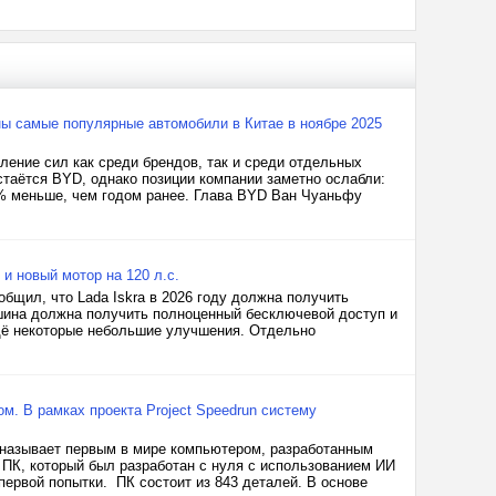
ваны самые популярные автомобили в Китае в ноябре 2025
ление сил как среди брендов, так и среди отдельных
таётся BYD, однако позиции компании заметно ослабли:
35% меньше, чем годом ранее. Глава BYD Ван Чуаньфу
 и новый мотор на 120 л.с.
щил, что Lada Iskra в 2026 году должна получить
ашина должна получить полноценный бесключевой доступ и
щё некоторые небольшие улучшения. Отдельно
м. В рамках проекта Project Speedrun систему
й называет первым в мире компьютером, разработанным
ПК, который был разработан с нуля с использованием ИИ
с первой попытки. ПК состоит из 843 деталей. В основе