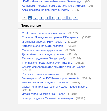
HBM4 и Grok загрузили 4-нм линии Samsung до...
(964)
Астрономы показали самые детальные в истории...
(963)
Apple неожиданно повысила выплаты...
(1047)
<
1
2
3
4
5
6
7
8
>
Популярные
США стали главным поставщиком...
(39792)
Character.AI запустила короткие ИИ-сериалы...
(39341)
Инженеры уложили HBM на бок —...
(39129)
Китайские специалисты заявили,...
(33934)
Морские сражения, крупнейшая...
(33240)
Датамайнер раскрыл дату релиза...
(32140)
Тысячи сотрудников Google требуют...
(28174)
Thermaltake представила блок питания,...
(26513)
Chrome для Android стал заметно плавнее: Google...
(22614)
Россияне стали звонить и писать...
(22066)
Вышел релиз OpenIDE Pro — корпоративной...
(20643)
Mitsubishi начнёт выпускать по 1000...
(20167)
Owlcat починила Warhammer 40,000: Rogue Trader...
(19485)
Игра в стиле «Джона Уика», новая...
(19019)
Геймер отсудил у Microsoft свой аккаунт...
(18080)