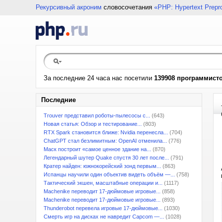
Рекурсивный акроним
словосочетания
«PHP: Hypertext Prepr
За последние 24 часа нас посетили
139908 программист
Последние
Trouver представил роботы-пылесосы с...
(643)
Новая статья: Обзор и тестирование...
(803)
RTX Spark становится ближе: Nvidia перенесла...
(704)
ChatGPT стал безлимитным: OpenAI отменила...
(776)
Маск построит «самое ценное здание на...
(870)
Легендарный шутер Quake спустя 30 лет после...
(791)
Кратер найден: южнокорейский зонд первым...
(863)
Испанцы научили один объектив видеть объём —...
(758)
Тактический экшен, масштабные операции и...
(1117)
Machenike переводит 17-дюймовые игровые...
(858)
Machenike переводит 17-дюймовые игровые...
(893)
Thunderobot перевела игровые 17-дюймовые...
(1030)
Смерть игр на дисках не навредит Capcom —...
(1028)