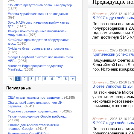
(841)
Предыдущие но
Cloudflare представила облачный браузер...
(1347)
Европа доработала планы по созданию...
3Dnews.ru
, 2025-12-16 19:
(891)
В 2027 году глобальн
Зонд NASA Lucy начал настройку камер
По прогнозам аналити
для...
(1412)
полупроводников в 202
Хакеры похитили данные покупателей
годовом исчислении. 
модульных...
(976)
лет, достигнув $145 м
Китайские производители оборудования
для...
(1818)
Nvidia не будет успевать за спросом на...
3Dnews.ru
, 2025-12-16 19:
(1979)
Критический успех: гл
Google DeepMind считает, что память типа
Нашумевшая фэнтезийн
HBF...
(2063)
бельгийской Larian St
Microsoft Edge прекратит поддержку
пор. Источник изображе
Manifest...
(1589)
<
1
2
3
4
5
6
7
8
>
3Dnews.ru
, 2025-12-16 19:
В бете Windows 11 26H
Популярные
На этой неделе Micros
участникам программы 
США стали главным поставщиком...
(41155)
несколько нововведени
Character.AI запустила короткие ИИ-
причинам, этого не пр
сериалы...
(40411)
Морские сражения, крупнейшая...
(34262)
Тысячи сотрудников Google требуют...
3Dnews.ru
, 2025-12-16 19:
(29980)
В 2027 году глобальн
Chrome для Android стал заметно
По прогнозам аналити
плавнее: Google...
(24143)
полупроводников в 202
Вышел релиз OpenIDE Pro —