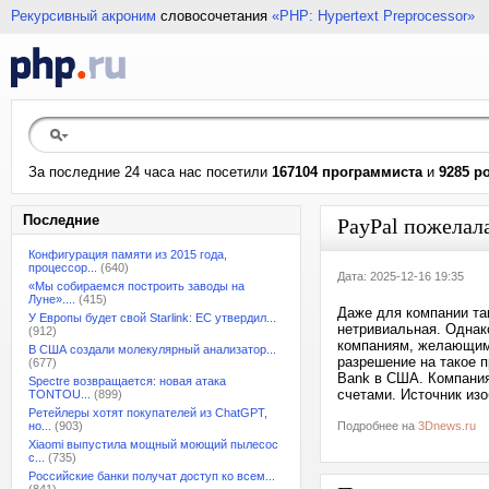
Рекурсивный акроним
словосочетания
«PHP: Hypertext Preprocessor»
За последние 24 часа нас посетили
167104 программиста
и
9285 р
Последние
PayPal пожелал
Конфигурация памяти из 2015 года,
процессор...
(640)
Дата: 2025-12-16 19:35
«Мы собираемся построить заводы на
Луне»....
(415)
Даже для компании та
У Европы будет свой Starlink: ЕС утвердил...
нетривиальная. Однак
(912)
компаниям, желающим 
В США создали молекулярный анализатор...
разрешение на такое 
(677)
Bank в США. Компания
Spectre возвращается: новая атака
счетами. Источник из
TONTOU...
(899)
Ретейлеры хотят покупателей из ChatGPT,
но...
(903)
Подробнее на
3Dnews.ru
Xiaomi выпустила мощный моющий пылесос
с...
(735)
Российские банки получат доступ ко всем...