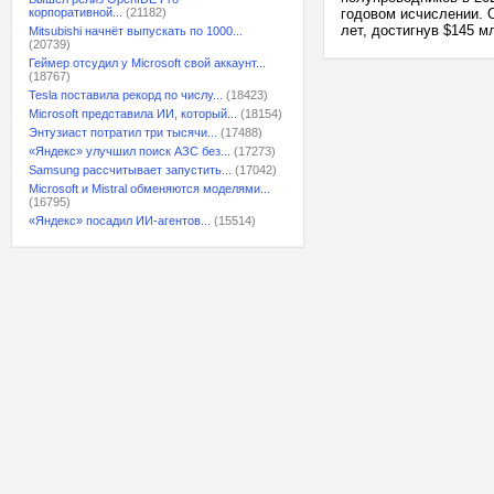
корпоративной...
(21182)
годовом исчислении. 
лет, достигнув $145 м
Mitsubishi начнёт выпускать по 1000...
(20739)
Геймер отсудил у Microsoft свой аккаунт...
(18767)
Tesla поставила рекорд по числу...
(18423)
Microsoft представила ИИ, который...
(18154)
Энтузиаст потратил три тысячи...
(17488)
«Яндекс» улучшил поиск АЗС без...
(17273)
Samsung рассчитывает запустить...
(17042)
Microsoft и Mistral обменяются моделями...
(16795)
«Яндекс» посадил ИИ-агентов...
(15514)