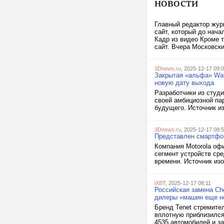
новости
Главный редактор жур
сайт, который до нач
Кадр из видео Кроме т
сайт. Вчера Московски
3Dnews.ru
, 2025-12-17 09:
Закрытая «альфа» War
новую дату выхода
Разработчики из студ
своей амбициозной па
будущего. Источник из
3Dnews.ru
, 2025-12-17 08:
Представлен смартфон 
Компания Motorola оф
сегмент устройств сре
времени. Источник из
iXBT
, 2025-12-17 08:11
Российская замена Che
дилеры «машин еще н
Бренд Tenet стремите
вплотную приблизился
4535 автомобилей и за