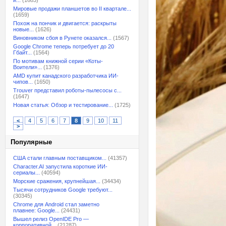
и...
(1683)
Мировые продажи планшетов во II квартале...
(1659)
Похож на пончик и двигается: раскрыты
новые...
(1626)
Виновником сбоя в Рунете оказался...
(1567)
Google Chrome теперь потребует до 20
Гбайт...
(1564)
По мотивам книжной серии «Коты-
Воители»...
(1376)
AMD купит канадского разработчика ИИ-
чипов...
(1650)
Trouver представил роботы-пылесосы с...
(1647)
Новая статья: Обзор и тестирование...
(1725)
<
4
5
6
7
8
9
10
11
>
Популярные
США стали главным поставщиком...
(41357)
Character.AI запустила короткие ИИ-
сериалы...
(40594)
Морские сражения, крупнейшая...
(34434)
Тысячи сотрудников Google требуют...
(30345)
Chrome для Android стал заметно
плавнее: Google...
(24431)
Вышел релиз OpenIDE Pro —
корпоративной...
(21287)