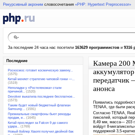
Рекурсивный акроним
словосочетания
«PHP: Hypertext Preprocessor»
За последние 24 часа нас посетили
163629 программистов
и
9316 
Последние
Камера 200 
аккумулятор 
Роскосмос готовит космическую замену...
(1575)
передатчик 
Китай меняет стратегию чиповой гонки —...
(1519)
анонса
Неполадки у «Ростелекома» стали
причиной...
(1520)
Devolver выкатила последнее бесплатное...
(1573)
Появились подробност
Таким будет новый бюджетный флагман
TENAA, где были раск
Samsung:...
(1591)
Согласно TENAA, Real
Премиальные смартфоны бьют рекорды
пикселей, который пер
продаж, и...
(1645)
8,49 мм, масса— 203 
Китай проследил за Falcon 9 до самого
войдут 8-мегапиксель
удара...
(1769)
поддержкой 3,5-кратно
Новый бойлер Xiaomi получил двойной бак