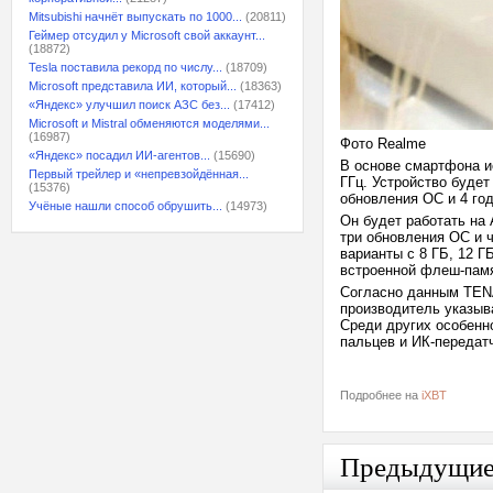
Mitsubishi начнёт выпускать по 1000...
(20811)
Геймер отсудил у Microsoft свой аккаунт...
(18872)
Tesla поставила рекорд по числу...
(18709)
Microsoft представила ИИ, который...
(18363)
«Яндекс» улучшил поиск АЗС без...
(17412)
Microsoft и Mistral обменяются моделями...
(16987)
Фото Realme
«Яндекс» посадил ИИ-агентов...
(15690)
В основе смартфона и
Первый трейлер и «непревзойдённая...
ГГц. Устройство будет
(15376)
обновления ОС и 4 год
Учёные нашли способ обрушить...
(14973)
Он будет работать на 
три обновления ОС и 
варианты с 8 ГБ, 12 ГБ
встроенной флеш-пам
Согласно данным TENA
производитель указыв
Среди других особенн
пальцев и ИК-передат
Подробнее на
iXBT
Предыдущи