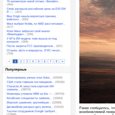
76 километров новой оптики: «Билайн»...
(464)
Geely раскрыла российские цены на EX5 EM-
R —...
(457)
Blue Origin нашла вероятную причину
майского...
(600)
Маск выбрал Nvidia, но AMD рассчитывает...
(617)
Илон Маск забросил свой аналог
«Википедии»...
(599)
У M**a ИИ-модель тоже вышла из-под
контроля...
(589)
После запрета FCC производители...
(597)
Отзывы, фото и маршруты: 2ГИС начал...
(759)
<
1
2
3
4
5
6
7
8
>
Популярные
Анонсированы умные очки Solos...
(55939)
США стали главным поставщиком...
(39266)
Character.AI запустила короткие ИИ-
сериалы...
(38879)
Инженеры уложили HBM на бок —...
(38704)
Китайские специалисты заявили,...
(33564)
Морские сражения, крупнейшая...
(32698)
Датамайнер раскрыл дату релиза...
(31810)
Ранее сообщалось, что
Тысячи сотрудников Google требуют...
возобновляемой генер
(27668)