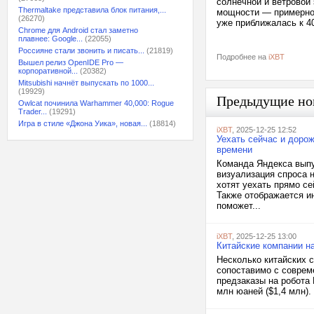
солнечной и ветровой
Thermaltake представила блок питания,...
мощности — примерно 
(26270)
уже приближалась к 4
Chrome для Android стал заметно
плавнее: Google...
(22055)
Россияне стали звонить и писать...
(21819)
Подробнее на
iXBT
Вышел релиз OpenIDE Pro —
корпоративной...
(20382)
Mitsubishi начнёт выпускать по 1000...
(19929)
Предыдущие но
Owlcat починила Warhammer 40,000: Rogue
Trader...
(19291)
Игра в стиле «Джона Уика», новая...
(18814)
iXBT
, 2025-12-25 12:52
Уехать сейчас и дорож
времени
Команда Яндекса выпу
визуализация спроса 
хотят уехать прямо се
Также отображается и
поможет...
iXBT
, 2025-12-25 13:00
Китайские компании н
Несколько китайских с
сопоставимо с соврем
предзаказы на робота 
млн юаней ($1,4 млн).