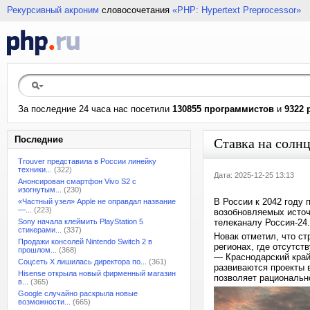
Рекурсивный акроним
словосочетания
«PHP: Hypertext Preprocessor»
За последние 24 часа нас посетили
130855 программистов
и
9322 
Последние
Ставка на солнц
Trouver представила в России линейку
техники...
(322)
Дата: 2025-12-25 13:13
Анонсирован смартфон Vivo S2 с
изогнутым...
(230)
В России к 2042 году
«Частный узел» Apple не оправдал название
—...
(223)
возобновляемых источ
Sony начала клеймить PlayStation 5
телеканалу Россия-24.
стикерами...
(337)
Новак отметил, что с
Продажи консолей Nintendo Switch 2 в
регионах, где отсутс
прошлом...
(368)
— Краснодарский край,
Соцсеть X лишилась директора по...
(361)
развиваются проекты 
Hisense открыла новый фирменный магазин
позволяет рациональн
в...
(365)
Google случайно раскрыла новые
возможности...
(665)