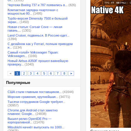
UI...
(1512)
Чертежи Boeing 737 и 787 появились в...
(826)
Компактная зарядка-«карточка» с
мощностью 80...
(1495)
Турбо-версия Dimensity 7500 и большой
экран...
(1450)
Новая статья: Corsair Cove — лихая
гавань....
(1301)
Land Cruiser, подвинься. В Россию едет...
(1394)
С дизайном как у Ferrari, полным приводом
и...
(1134)
Самый «злой» Volkswagen Tiguan:
Volkswagen...
(1166)
Новый Airbus A350F прошел важнейшую
проверку...
(1040)
<
1
2
3
4
5
6
7
8
>
Популярные
США стали главным поставщиком...
(41644)
Морские сражения, крупнейшая...
(34771)
Тысячи сотрудников Google требуют...
(30957)
Chrome для Android стал заметно
плавнее: Google...
(24838)
Вышел релиз OpenIDE Pro —
корпоративной...
(21476)
Mitsubishi начнёт выпускать по 1000...
(20975)