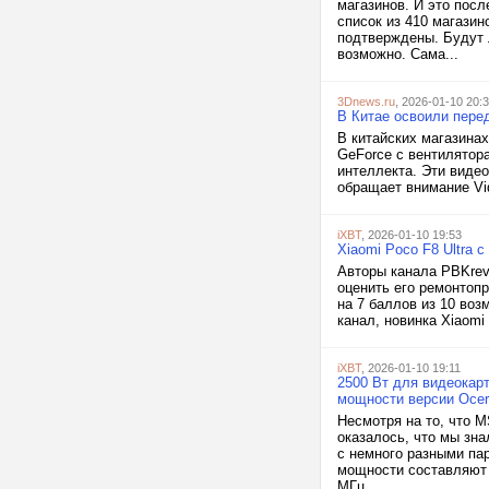
магазинов. И это посл
список из 410 магазин
подтверждены. Будут 
возможно. Сама...
3Dnews.ru
, 2026-01-10 20:
В Китае освоили пере
В китайских магазина
GeForce с вентилятор
интеллекта. Эти виде
обращает внимание Vid
iXBT
, 2026-01-10 19:53
Xiaomi Poco F8 Ultra 
Авторы канала PBKrev
оценить его ремонтопр
на 7 баллов из 10 воз
канал, новинка Xiaomi
iXBT
, 2026-01-10 19:11
2500 Вт для видеокарт
мощности версии Ocer
Несмотря на то, что M
оказалось, что мы зна
с немного разными па
мощности составляют 
МГц....