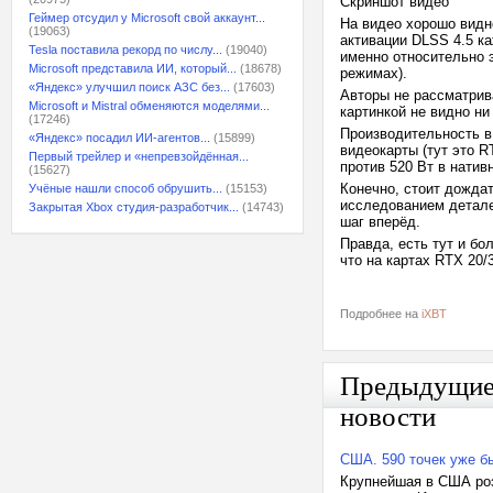
Скриншот видео
Геймер отсудил у Microsoft свой аккаунт...
На видео хорошо видно
(19063)
активации DLSS 4.5 к
Tesla поставила рекорд по числу...
(19040)
именно относительно э
Microsoft представила ИИ, который...
(18678)
режимах).
«Яндекс» улучшил поиск АЗС без...
(17603)
Авторы не рассматрив
Microsoft и Mistral обменяются моделями...
картинкой не видно ни
(17246)
Производительность в
«Яндекс» посадил ИИ-агентов...
(15899)
видеокарты (тут это R
Первый трейлер и «непревзойдённая...
против 520 Вт в нати
(15627)
Конечно, стоит дожда
Учёные нашли способ обрушить...
(15153)
исследованием детале
Закрытая Xbox студия-разработчик...
(14743)
шаг вперёд.
Правда, есть тут и бо
что на картах RTX 20
Подробнее на
iXBT
Предыдущи
новости
США. 590 точек уже б
Крупнейшая в США роз