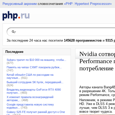
Рекурсивный акроним
словосочетания
«PHP: Hypertext Preprocessor»
За последние 24 часа нас посетили
145628 программистов
и
9315 
Последние
Nvidia сотво
Performance 
Subaru тратит по $10 000 на машину, чтобы...
(677)
потребление
Память на чипах CXMT покорила рубеж...
(747)
Китай обошёл США по расходам на
научные...
(911)
Бывший сотрудник SK hynix, передавший...
(624)
Авторы канала Bang4Bu
Владелец видеокарты GeForce RTX 4090
в разрешении 4K. Толь
получил...
(483)
режим Performance, с
X изменит правила вознаграждений
Напомним, в режиме P
авторам,...
(468)
HD. Уже в DLSS 4 режи
Google представила новую систему
лучше, чем DLSS 3 в р
кодовых...
(743)
вовсе творит чудеса.
Galaxy S25 FE получит ранний доступ к One