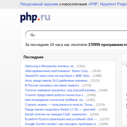
Рекурсивный акроним
словосочетания
«PHP: Hypertext Prepr
За последние 24 часа нас посетили
170959 программист
Последние
Samsung и Mousterian взялись за...
(1261)
«Бесцеремонные клептоманы»: News Corp....
(1618)
SteamOS запустили на ноутбуке с AMD Strix...
(1486)
Asus представила 24,5-дюймовые игровые...
(1513)
В России начались поставки первого...
(1479)
Тысячи серверов оказались под угрозой взлома...
(1440)
Trouver представил роботы-пылесосы с...
(1490)
Intel неожиданно озолотила SoftBank, но...
(1482)
Строить можно — пользоваться нельзя: Техас...
(1374)
Представлен смартфон Redmi 17 5G — дисплей...
(1469)
Китай ответил на санкции США: ограничил...
(1503)
В работе Рунета произошёл масштабный сбой —...
(1272)
Google Gemini сможет сам находить проблемы в...
(1445)