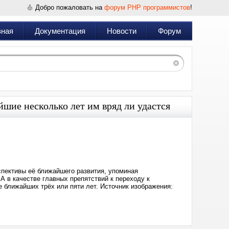
Добро пожаловать на
форум PHP программистов
!
вная
Документация
Новости
Форум
шие несколько лет им вряд ли удастся
Дата:
2026-
01-
12
08:11
спективы её ближайшего развития, упоминая
 в качестве главных препятствий к переходу к
 ближайших трёх или пяти лет. Источник изображения: