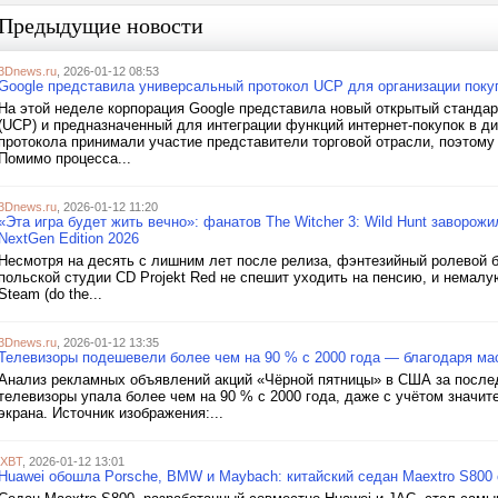
Предыдущие новости
3Dnews.ru
, 2026-01-12 08:53
Google представила универсальный протокол UCP для организации покуп
На этой неделе корпорация Google представила новый открытый стандарт
(UCP) и предназначенный для интеграции функций интернет-покупок в ди
протокола принимали участие представители торговой отрасли, поэтом
Помимо процесса...
3Dnews.ru
, 2026-01-12 11:20
«Эта игра будет жить вечно»: фанатов The Witcher 3: Wild Hunt заворож
NextGen Edition 2026
Несмотря на десять с лишним лет после релиза, фэнтезийный ролевой бое
польской студии CD Projekt Red не спешит уходить на пенсию, и немал
Steam (do the...
3Dnews.ru
, 2026-01-12 13:35
Телевизоры подешевели более чем на 90 % с 2000 года — благодаря ма
Анализ рекламных объявлений акций «Чёрной пятницы» в США за последн
телевизоры упала более чем на 90 % с 2000 года, даже с учётом значи
экрана. Источник изображения:...
iXBT
, 2026-01-12 13:01
Huawei обошла Porsche, BMW и Maybach: китайский седан Maextro S800