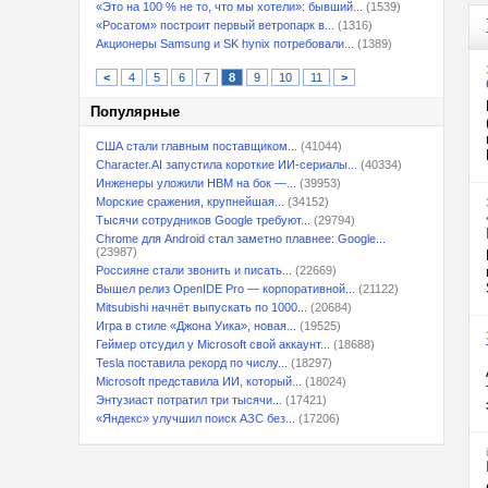
«Это на 100 % не то, что мы хотели»: бывший...
(1539)
«Росатом» построит первый ветропарк в...
(1316)
Акционеры Samsung и SK hynix потребовали...
(1389)
<
4
5
6
7
8
9
10
11
>
Популярные
США стали главным поставщиком...
(41044)
Character.AI запустила короткие ИИ-сериалы...
(40334)
Инженеры уложили HBM на бок —...
(39953)
Морские сражения, крупнейшая...
(34152)
Тысячи сотрудников Google требуют...
(29794)
Chrome для Android стал заметно плавнее: Google...
(23987)
Россияне стали звонить и писать...
(22669)
Вышел релиз OpenIDE Pro — корпоративной...
(21122)
Mitsubishi начнёт выпускать по 1000...
(20684)
Игра в стиле «Джона Уика», новая...
(19525)
Геймер отсудил у Microsoft свой аккаунт...
(18688)
Tesla поставила рекорд по числу...
(18297)
Microsoft представила ИИ, который...
(18024)
Энтузиаст потратил три тысячи...
(17421)
«Яндекс» улучшил поиск АЗС без...
(17206)