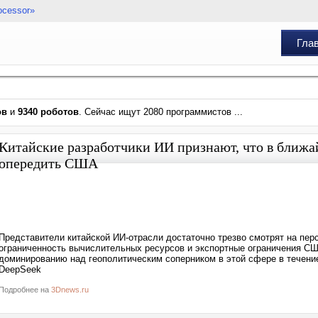
ocessor»
Гла
ов
и
9340 роботов
. Сейчас ищут 2080 программистов ...
Китайские разработчики ИИ признают, что в ближай
опередить США
Представители китайской ИИ-отрасли достаточно трезво смотрят на пер
ограниченность вычислительных ресурсов и экспортные ограничения США
доминированию над геополитическим соперником в этой сфере в течение
DeepSeek
Подробнее на
3Dnews.ru