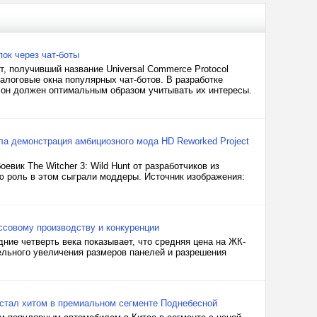
ок через чат-боты
, получивший название Universal Commerce Protocol
алоговые окна популярных чат-ботов. В разработке
у он должен оптимальным образом учитывать их интересы.
ила демонстрация амбициозного мода HD Reworked Project
вик The Witcher 3: Wild Hunt от разработчиков из
ую роль в этом сыграли моддеры. Источник изображения:
ссовому производству и конкуренции
ие четверть века показывает, что средняя цена на ЖК-
тельного увеличения размеров панелей и разрешения
 стал хитом в премиальном сегменте Поднебесной