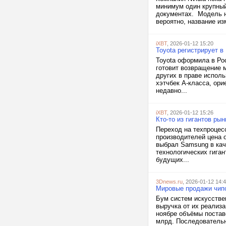
минимум один крупный
документах. Модель н
вероятно, название изм
iXBT
, 2026-01-12 15:20
Toyota регистрирует 
Toyota оформила в Рос
готовит возвращение 
других в праве испол
хэтчбек A-класса, ори
недавно...
iXBT
, 2026-01-12 15:26
Кто-то из гигантов ры
Переход на техпроцесс
производителей цена 
выбрал Samsung в каче
технологических гига
будущих...
3Dnews.ru
, 2026-01-12 14:
Мировые продажи чипо
Бум систем искусстве
выручка от их реализ
ноябре объёмы поставо
млрд. Последовательны