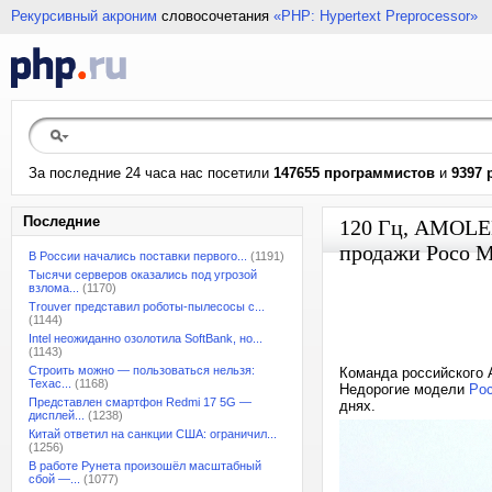
Рекурсивный акроним
словосочетания
«PHP: Hypertext Preprocessor»
За последние 24 часа нас посетили
147655 программистов
и
9397 
Последние
120 Гц, AMOLED,
продажи Poco M
В России начались поставки первого...
(1191)
Тысячи серверов оказались под угрозой
взлома...
(1170)
Trouver представил роботы-пылесосы с...
(1144)
Intel неожиданно озолотила SoftBank, но...
(1143)
Строить можно — пользоваться нельзя:
Команда российского 
Техас...
(1168)
Недорогие модели
Po
Представлен смартфон Redmi 17 5G —
днях.
дисплей...
(1238)
Китай ответил на санкции США: ограничил...
(1256)
В работе Рунета произошёл масштабный
сбой —...
(1077)