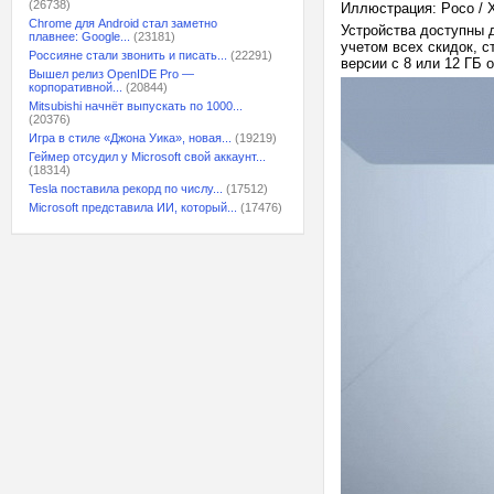
(26738)
Иллюстрация: Poco / 
Chrome для Android стал заметно
Устройства доступны д
плавнее: Google...
(23181)
учетом всех скидок, с
Россияне стали звонить и писать...
(22291)
версии с 8 или 12 ГБ 
Вышел релиз OpenIDE Pro —
корпоративной...
(20844)
Mitsubishi начнёт выпускать по 1000...
(20376)
Игра в стиле «Джона Уика», новая...
(19219)
Геймер отсудил у Microsoft свой аккаунт...
(18314)
Tesla поставила рекорд по числу...
(17512)
Microsoft представила ИИ, который...
(17476)