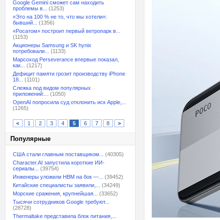
Google Gemini сможет сам находить
проблемы в...
(1253)
«Это на 100 % не то, что мы хотели»:
бывший...
(1356)
«Росатом» построит первый ветропарк в...
(1153)
Акционеры Samsung и SK hynix
потребовали...
(1133)
Марсоход Perseverance впервые показал,
как...
(1217)
Дефицит памяти грозит производству iPhone
18...
(1101)
Слежка под видом популярных
приложений:...
(1050)
OpenAI попросила суд отклонить иск Apple,...
(1265)
<
1
2
3
4
5
6
7
8
>
Популярные
США стали главным поставщиком...
(40305)
Character.AI запустила короткие ИИ-
сериалы...
(39754)
Инженеры уложили HBM на бок —...
(39452)
Китайские специалисты заявили,...
(34249)
Морские сражения, крупнейшая...
(33652)
Тысячи сотрудников Google требуют...
(28728)
Thermaltake представила блок питания,...