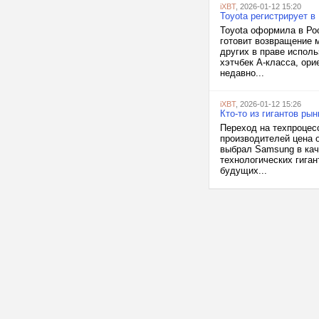
iXBT
, 2026-01-12 15:20
Toyota регистрирует 
Toyota оформила в Рос
готовит возвращение 
других в праве испол
хэтчбек A-класса, ори
недавно...
iXBT
, 2026-01-12 15:26
Кто-то из гигантов ры
Переход на техпроцесс
производителей цена 
выбрал Samsung в каче
технологических гига
будущих...