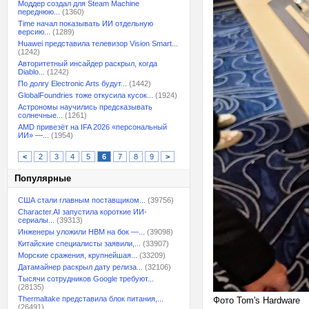
Моддер создал для Steam Machine
переднюю...
(1360)
Time начал показывать ИИ отдельную
версию...
(1289)
Huawei представила телевизор Vision Smart...
(1242)
Авторитетный инсайдер раскрыл, когда
Diablo...
(1242)
По долгу Electronic Arts будут...
(1442)
GlobalFoundries тоже откусила кусок...
(1924)
Астрономы научились предсказывать
солнечные...
(1261)
AMD привезёт на IFA 2026 «персональный
ИИ» —...
(1954)
<
2
3
4
5
6
7
8
9
>
Популярные
США стали главным поставщиком...
(39756)
Character.AI запустила короткие ИИ-
сериалы...
(39313)
Инженеры уложили HBM на бок —...
(39098)
Китайские специалисты заявили,...
(33907)
Морские сражения, крупнейшая...
(33209)
Датамайнер раскрыл дату релиза...
(32106)
Тысячи сотрудников Google требуют...
(28135)
Thermaltake представила блок питания,...
Фото Tom's Hardware
(26491)