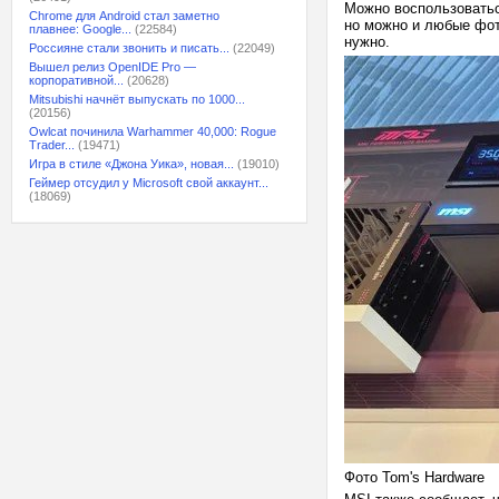
Можно воспользоватьс
Chrome для Android стал заметно
но можно и любые фото
плавнее: Google...
(22584)
нужно.
Россияне стали звонить и писать...
(22049)
Вышел релиз OpenIDE Pro —
корпоративной...
(20628)
Mitsubishi начнёт выпускать по 1000...
(20156)
Owlcat починила Warhammer 40,000: Rogue
Trader...
(19471)
Игра в стиле «Джона Уика», новая...
(19010)
Геймер отсудил у Microsoft свой аккаунт...
(18069)
Фото Tom's Hardware