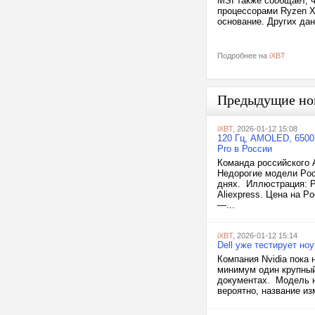
MSI также сообщает, 
процессорами Ryzen X
основание. Других дан
Подробнее на
iXBT
Предыдущие но
iXBT
, 2026-01-12 15:08
120 Гц, AMOLED, 6500 
Pro в России
Команда российского 
Недорогие модели Poc
днях. Иллюстрация: P
Aliexpress. Цена на P
—...
iXBT
, 2026-01-12 15:14
Dell уже тестирует но
Компания Nvidia пока 
минимум один крупный
документах. Модель н
вероятно, название изм