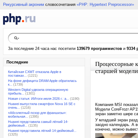
Рекурсивный акроним
словосочетания
«PHP: Hypertext Preprocessor»
За последние 24 часа нас посетили
139679 программистов
и
9334 
Последние
Процессорные к
старшей модели
Китайская CXMT отказала Apple в
поставках...
(1221)
На фоне дефицита DRAM Apple обратилась
к...
(1739)
Western Digital удвоила операционную
прибыль...
(1301)
Новая статья: ИИтоги июля 2026 г.: а...
(1190)
Huawei выпустила смартфон Nova 16 SE с
Компания MSI показал
очень...
(1216)
Модели CoreFrozr AP1
«Абсолютный позор для франшизы»:
экран заметно шире с
мобильная...
(1395)
У младшей экран разд
Huawei представила самый лёгкий 14-
заодно календарь. А 
дюймовый...
(1135)
конечно, можно вывес
Huawei представила лёгкий 14-дюймовый...
(1325)