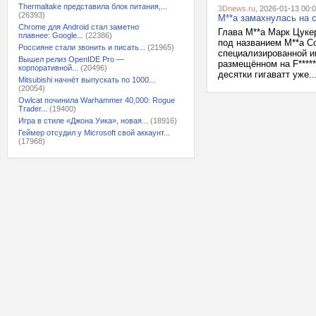
Thermaltake представила блок питания,...
3Dnews.ru
, 2026-01-13 00:
(26393)
M**a замахнулась на с
Chrome для Android стал заметно
Глава M**a Марк Цукер
плавнее: Google...
(22386)
под названием M**a C
Россияне стали звонить и писать...
(21965)
специализированной и
Вышел релиз OpenIDE Pro —
размещённом на F*****
корпоративной...
(20496)
десятки гигаватт уже..
Mitsubishi начнёт выпускать по 1000...
(20054)
Owlcat починила Warhammer 40,000: Rogue
Trader...
(19400)
Игра в стиле «Джона Уика», новая...
(18916)
Геймер отсудил у Microsoft свой аккаунт...
(17968)