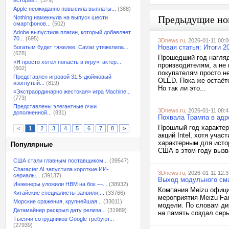
истории...
(379)
Apple неожиданно повысила выплаты...
(388)
Предыдущие но
Nothing намекнула на выпуск шести
смартфонов...
(502)
Adobe выпустила плагин, который добавляет
70...
(695)
3Dnews.ru
, 2026-01-11 00:0
Новая статья: Итоги 2
Богатым будет тяжелее: Caviar утяжелила...
(678)
Прошедший год нагляд
«Я просто хотел попасть в игру»: актёр...
производителям, а не
(602)
покупателям просто н
Представлен игровой 31,5-дюймовый
OLED. Пока же остаёт
изогнутый...
(819)
Но так ли это...
«Экстраординарно жестокая» игра Machine...
(773)
Представлены элегантные очки
3Dnews.ru
, 2026-01-11 08:4
дополненной...
(831)
Похвала Трампа в адре
Прошлый год характер
<
1
2
3
4
5
6
7
8
>
акций Intel, хотя уча
характерным для истор
Популярные
США в этом году вызва
США стали главным поставщиком...
(39547)
Character.AI запустила короткие ИИ-
3Dnews.ru
, 2026-01-11 12:3
сериалы...
(39137)
Выход модульного сма
Инженеры уложили HBM на бок —...
(38932)
Компания Meizu офици
Китайские специалисты заявили,...
(33766)
мероприятия Meizu Fan
Морские сражения, крупнейшая...
(33011)
модели. По словам дир
Датамайнер раскрыл дату релиза...
(31989)
на память создал серь
Тысячи сотрудников Google требуют...
(27939)