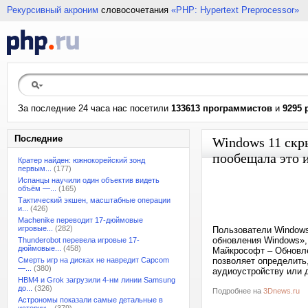
Рекурсивный акроним
словосочетания
«PHP: Hypertext Preprocessor»
За последние 24 часа нас посетили
133613 программистов
и
9295 
Последние
Windows 11 скры
пообещала это 
Кратер найден: южнокорейский зонд
первым...
(177)
Испанцы научили один объектив видеть
объём —...
(165)
Тактический экшен, масштабные операции
и...
(426)
Machenike переводит 17-дюймовые
игровые...
(282)
Пользователи Windows
обновления Windows»,
Thunderobot перевела игровые 17-
дюймовые...
(458)
Майкрософт – Обновле
Смерть игр на дисках не навредит Capcom
позволяет определить
—...
(380)
аудиоустройству или 
HBM4 и Grok загрузили 4-нм линии Samsung
до...
(326)
Подробнее на
3Dnews.ru
Астрономы показали самые детальные в