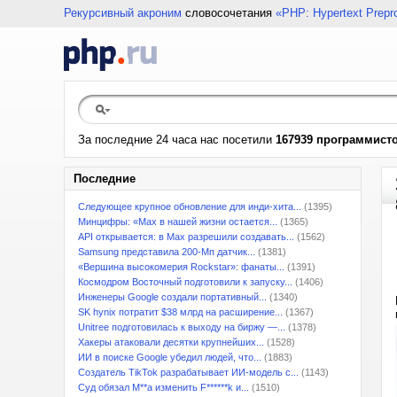
Рекурсивный акроним
словосочетания
«PHP: Hypertext Prepr
За последние 24 часа нас посетили
167939 программист
Последние
Следующее крупное обновление для инди-хита...
(1395)
Минцифры: «Max в нашей жизни остается...
(1365)
API открывается: в Max разрешили создавать...
(1562)
Samsung представила 200-Мп датчик...
(1381)
«Вершина высокомерия Rockstar»: фанаты...
(1391)
Космодром Восточный подготовили к запуску...
(1406)
Инженеры Google создали портативный...
(1340)
SK hynix потратит $38 млрд на расширение...
(1367)
Unitree подготовилась к выходу на биржу —...
(1378)
Хакеры атаковали десятки крупнейших...
(1528)
ИИ в поиске Google убедил людей, что...
(1883)
Создатель TikTok разрабатывает ИИ-модель с...
(1143)
Суд обязал M**a изменить F******k и...
(1510)