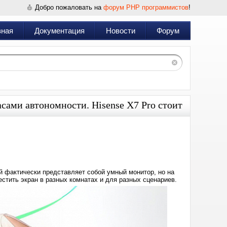
Добро пожаловать на
форум PHP программистов
!
вная
Документация
Новости
Форум
сами автономности. Hisense X7 Pro стоит
Дата:
2026-
01-
13
21:51
й фактически представляет собой умный монитор, но на
естить экран в разных комнатах и для разных сценариев.