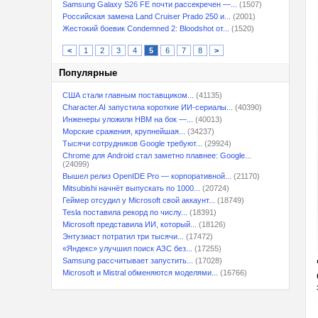
Samsung Galaxy S26 FE почти рассекречен —...
(1507)
Российская замена Land Cruiser Prado 250 и...
(2001)
Жестокий боевик Condemned 2: Bloodshot от...
(1520)
<
1
2
3
4
5
6
7
8
>
Популярные
США стали главным поставщиком...
(41135)
Character.AI запустила короткие ИИ-сериалы...
(40390)
Инженеры уложили HBM на бок —...
(40013)
Морские сражения, крупнейшая...
(34237)
Тысячи сотрудников Google требуют...
(29924)
Chrome для Android стал заметно плавнее: Google...
(24099)
Вышел релиз OpenIDE Pro — корпоративной...
(21170)
Mitsubishi начнёт выпускать по 1000...
(20724)
Геймер отсудил у Microsoft свой аккаунт...
(18749)
Tesla поставила рекорд по числу...
(18391)
Microsoft представила ИИ, который...
(18126)
Энтузиаст потратил три тысячи...
(17472)
«Яндекс» улучшил поиск АЗС без...
(17255)
Samsung рассчитывает запустить...
(17028)
Microsoft и Mistral обменяются моделями...
(16766)