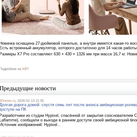
Новинка оснащена 27-дюймовой панелью, а внутри имеется какая-то во
Есть встроенный аккумулятор, которого достаточно для 14 часов работ
Размеры X7 Pro составляют 630 × 430 × 1326 мм при массе 16,7 кг. Нов
Подробнее на
iXBT
Предыдущие новости
3Dnews.ru
, 2026-01-13 21:35
Долгая дорога домой: спустя семь лет после анонса амбициозная ролева
доступе на ПК
Разработчики из студии Hypixel, спасённой от закрытия сооснователем
Laflamme), сообщили о выходе в раннем доступе своей амбициозной блок
Источник изображений: Hypixel...