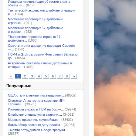
Испанцы научили один объектив видеть
объём —...
(873)
Тактический экшен, масштабные операции
и...
(1264)
Machenike переводит 17-дюймовые
игровые...
(991)
Machenike переводит 17-дюймовые
игровые...
(982)
Thunderobot перевела игровые 17-
дюймовые...
(1083)
Смерть игр на дисках не навредит Capcom
—...
(1126)
HBM4 и Grok загрузили 4-нм линии Samsung
до...
(1056)
Астрономы показали самые детальные в
истории...
(1002)
<
1
2
3
4
5
6
7
8
>
Популярные
США стали главным поставщиком...
(40002)
Character.AI запустила короткие ИИ-
сериалы...
(39505)
Инженеры уложили HBM на бок —...
(39274)
Китайские специалисты заявили,...
(34061)
Морские сражения, крупнейшая...
(33401)
Датамайнер раскрыл дату релиза...
(32264)
Тысячи сотрудников Google требуют...
(28377)