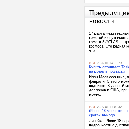
Предыдущи
новости
17 марта межзвездная
кометой и спутником 
комета 3I/ATLAS — тр
космоса. Это редкая 
что...
iXBT
, 2026-01-14 10:23
Купить автопилот Tesl
на модель подписки
Илон Маск сообщил, чт
февраля. С этого мом
подписке. В данный мо
долларов в США, при 
можно...
iXBT
, 2026-01-14 09:32
iPhone 18 меняется: 
сроках выхода
Линейка iPhone 18 пер
подробности о дисплея