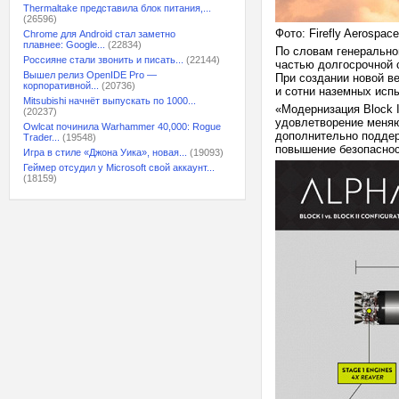
Thermaltake представила блок питания,...
(26596)
Фото: Firefly Aerospace
Chrome для Android стал заметно
плавнее: Google...
(22834)
По словам генеральног
Россияне стали звонить и писать...
(22144)
частью долгосрочной 
Вышел релиз OpenIDE Pro —
При создании новой в
корпоративной...
(20736)
и сотни наземных исп
Mitsubishi начнёт выпускать по 1000...
«Модернизация Block I
(20237)
удовлетворение меняю
Owlcat починила Warhammer 40,000: Rogue
дополнительно поддерж
Trader...
(19548)
повышение безопаснос
Игра в стиле «Джона Уика», новая...
(19093)
Геймер отсудил у Microsoft свой аккаунт...
(18159)