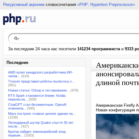
Рекурсивный акроним
словосочетания
«PHP: Hypertext Preprocessor»
За последние 24 часа нас посетили
141234 программиста
и
9333 р
Последние
Американские
анонсировал
AMD купит канадского разработчика ИИ-
чипов...
(619)
длиной почти
Trouver представил роботы-пылесосы с...
(851)
Новая статья: Обзор и тестирование...
(978)
RTX Spark становится ближе: Nvidia
перенесла...
(939)
ChatGPT стал безлимитным: OpenAI
Американская Firefly 
отменила...
(940)
Новая конфигурация по
Маск построит «самое ценное здание на...
(1038)
Легендарный шутер Quake спустя 30 лет
после...
(927)
Кратер найден: южнокорейский зонд
первым...
(1003)