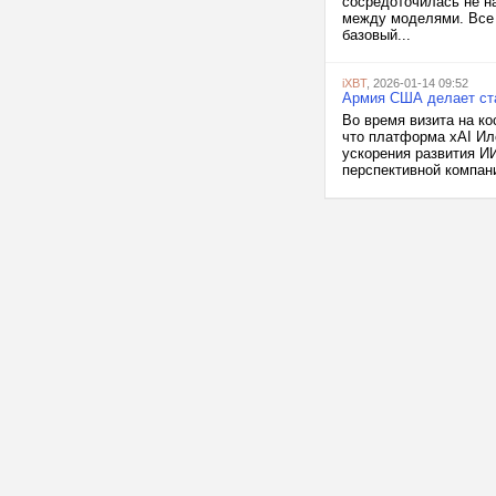
сосредоточилась не на
между моделями. Все 
базовый...
iXBT
, 2026-01-14 09:52
Армия США делает ста
Во время визита на к
что платформа xAI Ило
ускорения развития И
перспективной компани