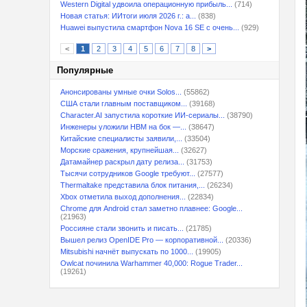
Western Digital удвоила операционную прибыль...
(714)
Новая статья: ИИтоги июля 2026 г.: а...
(838)
Huawei выпустила смартфон Nova 16 SE с очень...
(929)
<
1
2
3
4
5
6
7
8
>
Популярные
Анонсированы умные очки Solos...
(55862)
США стали главным поставщиком...
(39168)
Character.AI запустила короткие ИИ-сериалы...
(38790)
Инженеры уложили HBM на бок —...
(38647)
Китайские специалисты заявили,...
(33504)
Морские сражения, крупнейшая...
(32627)
Датамайнер раскрыл дату релиза...
(31753)
Тысячи сотрудников Google требуют...
(27577)
Thermaltake представила блок питания,...
(26234)
Xbox отметила выход дополнения...
(22834)
Chrome для Android стал заметно плавнее: Google...
(21963)
Россияне стали звонить и писать...
(21785)
Вышел релиз OpenIDE Pro — корпоративной...
(20336)
Mitsubishi начнёт выпускать по 1000...
(19905)
Owlcat починила Warhammer 40,000: Rogue Trader...
(19261)