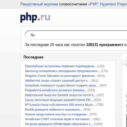
Рекурсивный акроним
словосочетания
«PHP: Hypertext Prepr
За последние 24 часа нас посетил
128131 программист
Последние
Европейские астрономы первыми подтвердили...
(103)
Samsung похвалилась рекордными предзаказами...
(173)
Kingdom Come Salvation не разочарует фанатов...
(614)
Wildberries скоро откроет широкий доступ к...
(561)
DeepSeek планирует существенно поднять цены...
(637)
Разработка китайского ролевого боевика...
(533)
Квартальная выручка Sandisk выросла почти в...
(597)
Сразу несколько ведущих разработчиков ИИ...
(832)
M**a выпустила собственного ИИ-агента Muse...
(708)
Reddit доверила нейросети оценивать...
(624)
Huawei представила ноутбук со складным...
(870)
Китайская CXMT отказала Apple в поставках...
(362)
На фоне дефицита DRAM Apple обратилась к...
(1106)