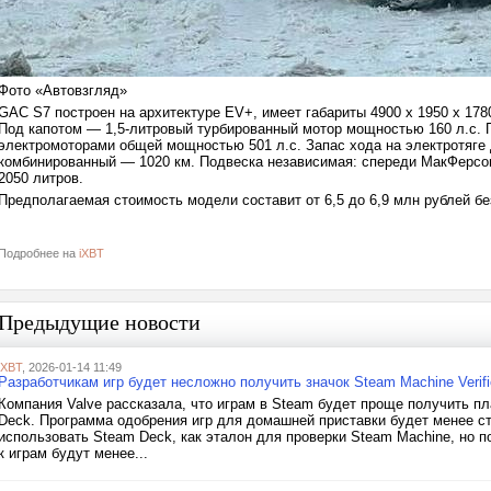
Фото «Автовзгляд»
GAC S7 построен на архитектуре EV+, имеет габариты 4900 х 1950 х 178
Под капотом — 1,5-литровый турбированный мотор мощностью 160 л.с. 
электромоторами общей мощностью 501 л.с. Запас хода на электротяге 
комбинированный — 1020 км. Подвеска независимая: спереди МакФерсон
2050 литров.
Предполагаемая стоимость модели составит от 6,5 до 6,9 млн рублей б
Подробнее на
iXBT
Предыдущие новости
iXBT
, 2026-01-14 11:49
Разработчикам игр будет несложно получить значок Steam Machine Verif
Компания Valve рассказала, что играм в Steam будет проще получить пл
Deck. Программа одобрения игр для домашней приставки будет менее стр
использовать Steam Deck, как эталон для проверки Steam Machine, но 
к играм будут менее...