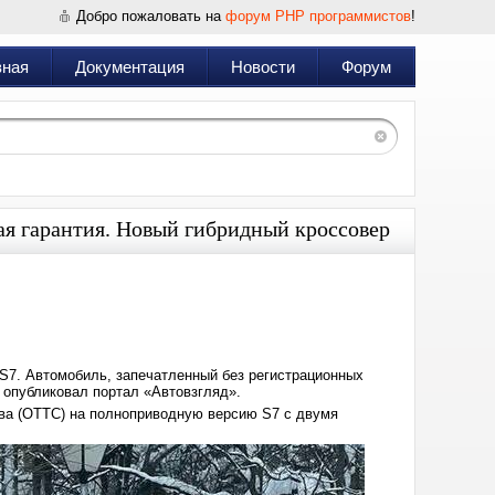
Добро пожаловать на
форум PHP программистов
!
вная
Документация
Новости
Форум
ая гарантия. Новый гибридный кроссовер
Дата:
2026-
01-
14
11:44
S7. Автомобиль, запечатленный без регистрационных
 опубликовал портал «Автовзгляд».
тва (ОТТС) на полноприводную версию S7 с двумя