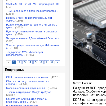
(725)
9070 мАч, 100 Вт, 200 Мп, Snapdragon 8 Elite...
(766)
TSMC сообщила о прорыве в разработке...
(1464)
Первому Mac Pro исполнилось 20 лет —
Apple...
(1508)
На фоне бума искусственного интеллекта
цены...
(1032)
Бум искусственного интеллекта отправил
цены...
(1618)
Четыре монитора, 2,5-гигабитный Ethernet и...
(1611)
Хакеры превратили навыки для ИИ-агентов
в...
(1681)
Техдиректор M**a: ИИ следует
использовать,...
(1285)
<
1
2
3
4
5
6
7
8
>
Популярные
США стали главным поставщиком...
(41281)
Character.AI запустила короткие ИИ-
Фото: Corsair
сериалы...
(40514)
По данным BCF, прода
Морские сражения, крупнейшая...
(34355)
больше. Особенно хор
Тысячи сотрудников Google требуют...
поколений. Эти набор
(30188)
Chrome для Android стал заметно
DDR5 остаётся дорого
плавнее: Google...
(24304)
сертификации, модули
Вышел релиз OpenIDE Pro —