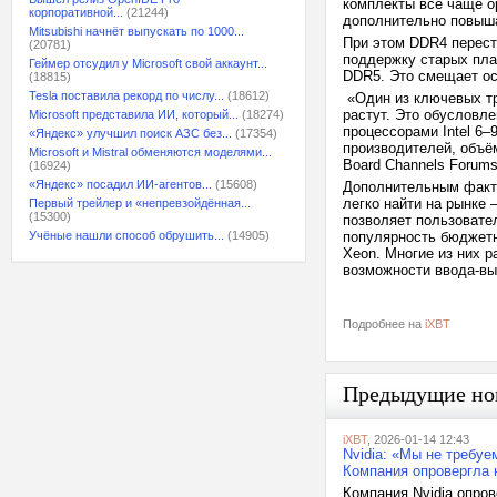
комплекты всё чаще о
корпоративной...
(21244)
дополнительно повыша
Mitsubishi начнёт выпускать по 1000...
При этом DDR4 перест
(20781)
поддержку старых пла
Геймер отсудил у Microsoft свой аккаунт...
DDR5. Это смещает ос
(18815)
Tesla поставила рекорд по числу...
(18612)
«Один из ключевых тр
растут. Это обусловл
Microsoft представила ИИ, который...
(18274)
процессорами Intel 6–
«Яндекс» улучшил поиск АЗС без...
(17354)
производителей, объё
Microsoft и Mistral обменяются моделями...
Board Channels Forums
(16924)
«Яндекс» посадил ИИ-агентов...
(15608)
Дополнительным факт
легко найти на рынке
Первый трейлер и «непревзойдённая...
(15300)
позволяет пользовате
Учёные нашли способ обрушить...
(14905)
популярность бюджетн
Xeon. Многие из них р
возможности ввода-вы
Подробнее на
iXBT
Предыдущие но
iXBT
, 2026-01-14 12:43
Nvidia: «Мы не требуе
Компания опровергла 
Компания Nvidia опро