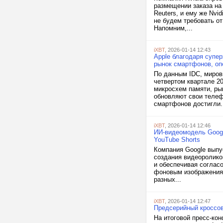
размещении заказа на 
Reuters, и ему же Nv
не будем требовать от
Напомним,...
iXBT
, 2026-01-14 12:43
Apple благодаря супер
рынок смартфонов, о
По данным IDC, миров
четвертом квартале 20
микросхем памяти, ры
обновляют свои телеф
смартфонов достигли.
iXBT
, 2026-01-14 12:46
ИИ-видеомодель Googl
YouTube Shorts
Компания Google выпу
создания видеороликов
и обеспечивая соглас
фоновым изображениям
разных...
iXBT
, 2026-01-14 12:47
Предсерийный кроссов
На итоговой пресс-ко