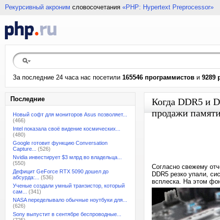
Рекурсивный акроним
словосочетания
«PHP: Hypertext Preprocessor»
За последние 24 часа нас посетили
165546 программистов
и
9289 
Последние
Когда DDR5 и D
продажи памяти
Новый софт для мониторов Asus позволяет...
(466)
Intel показала своё видение космических...
(480)
Google готовит функцию Conversation
Capture...
(526)
Nvidia инвестирует $3 млрд во владельца...
(550)
Согласно свежему отч
Дефицит GeForce RTX 5090 дошел до
DDR5 резко упали, си
абсурда:...
(536)
всплеска. На этом фо
Ученые создали умный транзистор, который
сам...
(341)
NASA переделывало обычные ноутбуки для...
(626)
Sony выпустит в сентябре беспроводные...