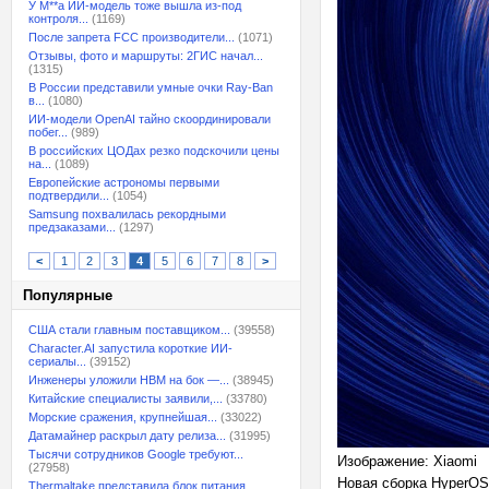
У M**a ИИ-модель тоже вышла из-под
контроля...
(1169)
После запрета FCC производители...
(1071)
Отзывы, фото и маршруты: 2ГИС начал...
(1315)
В России представили умные очки Ray-Ban
в...
(1080)
ИИ-модели OpenAI тайно скоординировали
побег...
(989)
В российских ЦОДах резко подскочили цены
на...
(1089)
Европейские астрономы первыми
подтвердили...
(1054)
Samsung похвалилась рекордными
предзаказами...
(1297)
<
1
2
3
4
5
6
7
8
>
Популярные
США стали главным поставщиком...
(39558)
Character.AI запустила короткие ИИ-
сериалы...
(39152)
Инженеры уложили HBM на бок —...
(38945)
Китайские специалисты заявили,...
(33780)
Морские сражения, крупнейшая...
(33022)
Датамайнер раскрыл дату релиза...
(31995)
Тысячи сотрудников Google требуют...
Изображение: Xiaomi
(27958)
Новая сборка HyperOS 
Thermaltake представила блок питания,...