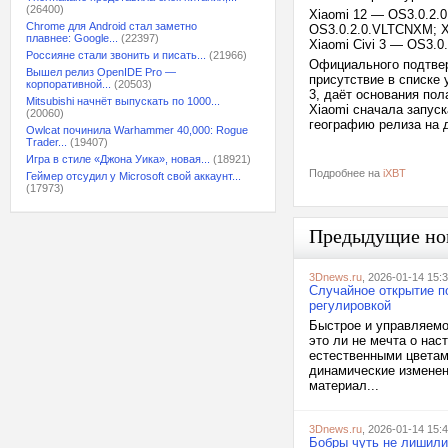
(26400)
Xiaomi 12 — OS3.0.2.
Chrome для Android стал заметно
OS3.0.2.0.VLTCNXM; X
плавнее: Google...
(22397)
Xiaomi Civi 3 — OS3.
Россияне стали звонить и писать...
(21966)
Официального подтвер
Вышел релиз OpenIDE Pro —
присутствие в списке 
корпоративной...
(20503)
3, даёт основания пол
Mitsubishi начнёт выпускать по 1000...
Xiaomi сначала запуск
(20060)
географию релиза на 
Owlcat починила Warhammer 40,000: Rogue
Trader...
(19407)
Игра в стиле «Джона Уика», новая...
(18921)
Подробнее на
iXBT
Геймер отсудил у Microsoft свой аккаунт...
(17973)
Предыдущие но
3Dnews.ru
, 2026-01-14 15:
Случайное открытие п
регулировкой
Быстрое и управляемо
это ли не мечта о на
естественными цветам
динамические изменени
материал...
3Dnews.ru
, 2026-01-14 15:
Бобры чуть не лишили