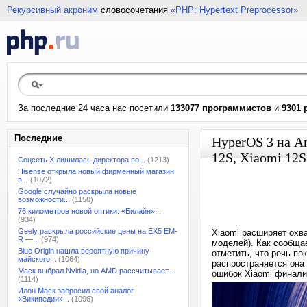
Рекурсивный акроним
словосочетания
«PHP: Hypertext Preprocessor»
За последние 24 часа нас посетили
133077 программистов
и
9301 
Последние
HyperOS 3 на An
12S, Xiaomi 12S
Соцсеть X лишилась директора по...
(1213)
Hisense открыла новый фирменный магазин
в...
(1072)
Google случайно раскрыла новые
возможности...
(1158)
76 километров новой оптики: «Билайн»...
(934)
Geely раскрыла российские цены на EX5 EM-
Xiaomi расширяет охва
R —...
(974)
моделей). Как сообща
Blue Origin нашла вероятную причину
отметить, что речь пок
майского...
(1064)
распространяется она 
Маск выбрал Nvidia, но AMD рассчитывает...
ошибок Xiaomi финали
(1114)
Илон Маск забросил свой аналог
«Википедии»...
(1096)