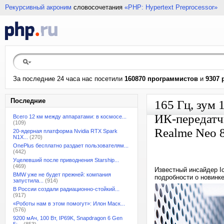
Рекурсивный акроним
словосочетания
«PHP: Hypertext Preprocessor»
За последние 24 часа нас посетили
160870 программистов
и
9307 
Последние
165 Гц, зум 
ИК-передатчи
Всего 12 км между аппаратами: в космосе...
(109)
Realme Neo 
20-ядерная платформа Nvidia RTX Spark
N1X...
(270)
OnePlus бесплатно раздает пользователям...
(442)
Уцелевший после приводнения Starship...
(469)
Известный инсайдер I
BMW уже не будет прежней: компания
подробности о новинке
запустила...
(914)
В России создали радиационно-стойкий...
(917)
«Роботы нам в этом помогут»: Илон Маск...
(576)
9200 мАч, 100 Вт, IP69K, Snapdragon 6 Gen