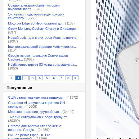
5:...
(853)
Создан электромобиль, который
вырабатывает...
(676)
Энтузиаст подключил воду прямо к
кристаллу...
(727)
Motorola Edge 70 Neo показали до...
(1137)
Geely Monjaro, Coolray, Cityray и Okavango...
(697)
Новый софт для мониторов Asus позволяет...
(1097)
Intel показала своё видение космических...
(1184)
Google готовит функцию Conversation
Capture...
(1081)
Nvidia инвестирует $3 млрд во владельца...
(1053)
<
1
2
3
4
5
6
7
8
>
Популярные
США стали главным поставщиком...
(41372)
Character.AI запустила короткие ИИ-
сериалы...
(40608)
Морские сражения, крупнейшая...
(34449)
Тысячи сотрудников Google требуют...
(30390)
Chrome для Android стал заметно
плавнее: Google...
(24459)
Вышел релиз OpenIDE Pro —
корпоративной...
(21299)