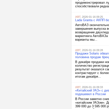
продемонстрировал лу
способствовали редкая
iXBT
, 2026-01-16 09:25
Lada Granta с АКПП бо
АвтоВАЗ окончательно
завершения выпуска в
возвращение двухпеда
маркетинга АвтоВАЗа 
варианты мы...
iXBT
, 2026-01-16 09:28
Продажи Solaris обвал
половина продаж брен
В декабре продажи нов
количество регистрац
результат оказался с
контрастирует с боле
итогам декабря...
iXBT
, 2026-01-16 09:33
«Китайский УАЗ» с ди
подешевел в России
В России заметно сни
«китайским УАЗом». Д
399 000 до 3 595 000 