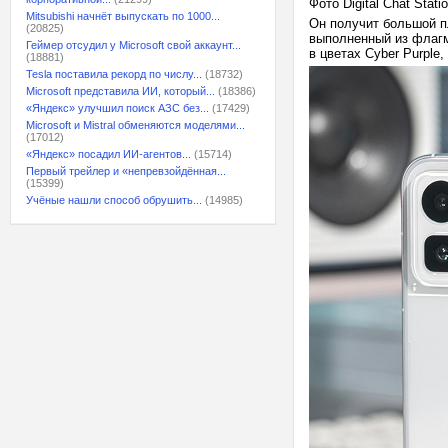
Фото Digital Chat Stati
Mitsubishi начнёт выпускать по 1000...
Он получит большой п
(20825)
выполненный из флаг
Геймер отсудил у Microsoft свой аккаунт...
в цветах Cyber Purple,
(18881)
Tesla поставила рекорд по числу...
(18732)
Microsoft представила ИИ, который...
(18386)
«Яндекс» улучшил поиск АЗС без...
(17429)
Microsoft и Mistral обменяются моделями...
(17012)
«Яндекс» посадил ИИ-агентов...
(15714)
Первый трейлер и «непревзойдённая...
(15399)
Учёные нашли способ обрушить...
(14985)