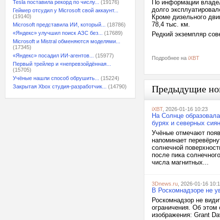
По информации владел
Tesla поставила рекорд по числу...
(19176)
долго эксплуатировалс
Геймер отсудил у Microsoft свой аккаунт...
(19140)
Кроме дизельного дви
78,4 тыс. км.
Microsoft представила ИИ, который...
(18786)
«Яндекс» улучшил поиск АЗС без...
(17689)
Редкий экземпляр сове
Microsoft и Mistral обменяются моделями...
(17345)
«Яндекс» посадил ИИ-агентов...
(15977)
Подробнее на
iXBT
Первый трейлер и «непревзойдённая...
(15705)
Учёные нашли способ обрушить...
(15224)
Закрытая Xbox студия-разработчик...
(14790)
Предыдущие но
iXBT
, 2026-01-16 10:23
На Солнце образовала
бурях и северных сия
Учёные отмечают поя
напоминает перевёрну
солнечной поверхност
после пика солнечного
числа магнитных...
3Dnews.ru
, 2026-01-16 10:
В Роскомнадзоре не у
Роскомнадзор не види
ограничения. Об этом
изображения: Grant Dav