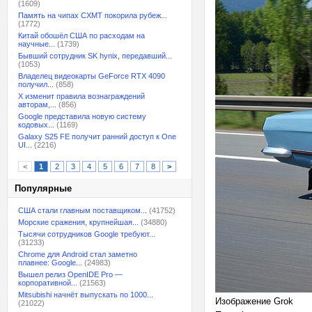
(1609)
Память на чипах CXMT покорила рубеж...
(1772)
Китай обошёл США по расходам на
научные...
(1739)
Бывший сотрудник SK hynix, передавший...
(1053)
Владелец видеокарты GeForce RTX 4090
получил...
(858)
X изменит правила вознаграждений
авторам,...
(856)
Google представила новую систему
кодовых...
(1169)
Galaxy S25 FE получит ранний доступ к One
UI...
(2216)
<
1
2
3
4
5
6
7
8
>
Популярные
США стали главным поставщиком...
(41752)
Морские сражения, крупнейшая...
(34880)
Тысячи сотрудников Google требуют...
(31233)
Chrome для Android стал заметно
плавнее: Google...
(24983)
Вышел релиз OpenIDE Pro —
корпоративной...
(21563)
Mitsubishi начнёт выпускать по 1000...
Изображение Grok
(21022)