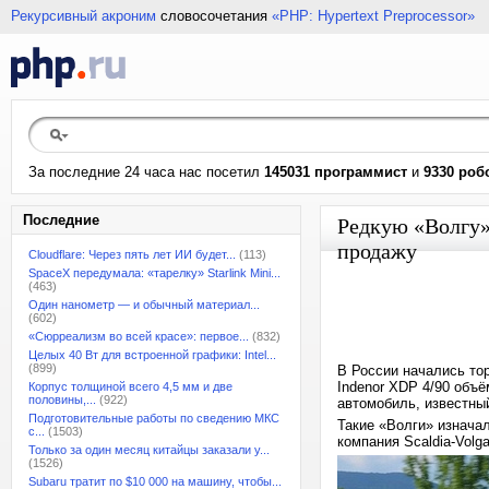
Рекурсивный акроним
словосочетания
«PHP: Hypertext Preprocessor»
За последние 24 часа нас посетил
145031 программист
и
9330 роб
Последние
Редкую «Волгу» 
продажу
Cloudflare: Через пять лет ИИ будет...
(113)
SpaceX передумала: «тарелку» Starlink Mini...
(463)
Один нанометр — и обычный материал...
(602)
«Сюрреализм во всей красе»: первое...
(832)
Целых 40 Вт для встроенной графики: Intel...
(899)
В России начались то
Indenor XDP 4/90 объё
Корпус толщиной всего 4,5 мм и две
половины,...
(922)
автомобиль, известный
Подготовительные работы по сведению МКС
Такие «Волги» изнача
с...
(1503)
компания Scaldia-Volg
Только за один месяц китайцы заказали у...
(1526)
Subaru тратит по $10 000 на машину, чтобы...