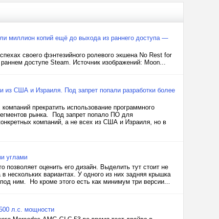
сили миллион копий ещё до выхода из раннего доступа —
успехах своего фэнтезийного ролевого экшена No Rest for
в раннем доступе Steam. Источник изображений: Moon...
и из США и Израиля. Под запрет попали разработки более
х компаний прекратить использование программного
сегментов рынка. Под запрет попало ПО для
конкретных компаний, а не всех из США и Израиля, но в
ми углами
то позволяет оценить его дизайн. Выделить тут стоит не
 в нескольких вариантах. У одного из них задняя крышка
 под ним. Но кроме этого есть как минимум три версии...
500 л.с. мощности