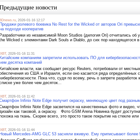
Предыдущие новости
3Dnews.ru
, 2026-01-16 12:17
Продажи ролевого боевика No Rest for the Wicked от авторов Ori превы
на подходе кооператив
Разработчики из независимой Moon Studios (дилогия Ori) отчитались об 
the Wicked с элементами Dark Souls и Diablo, до сих пор находящегося 
iXBT
, 2026-01-16 11:31
Китайским компаниям запретили использовать ПО для кибербезопасност
чем десятка компаний
Китайские власти, как сообщает ресурс Reuters, потребовали от местны
обеспечения из США и Израиля, если оно касается ряда определённых 
кибербезопасности. Пока что, судя по всему, речь о запрете разработок 
списке уже более чем десяток...
iXBT
, 2026-01-16 11:42
Смартфон Infinix Note Edge получит окраску, меняющую цвет под разны
Смартфон Infinix Note Edge засветился на качественных фото и видео, ч
дизайн как таковой, а окраску. Фото GSM Arena Новинка будет доступна
похожа на ткань. Скорее всего, это просто такое покрытие на стекле или
iXBT
, 2026-01-16 11:44
Новый Mercedes-AMG GLC 53 засняли вживую. Ему приписывают более 