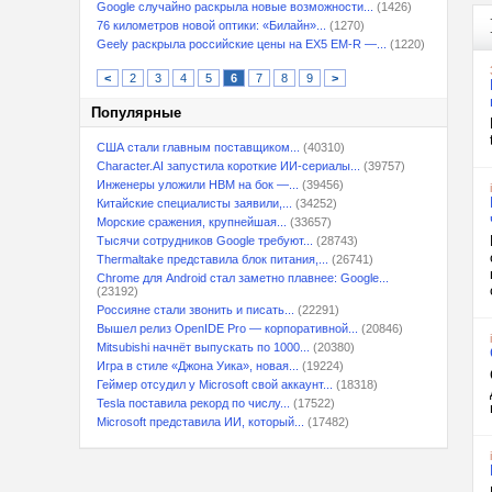
Google случайно раскрыла новые возможности...
(1426)
76 километров новой оптики: «Билайн»...
(1270)
Geely раскрыла российские цены на EX5 EM-R —...
(1220)
<
2
3
4
5
6
7
8
9
>
Популярные
США стали главным поставщиком...
(40310)
Character.AI запустила короткие ИИ-сериалы...
(39757)
Инженеры уложили HBM на бок —...
(39456)
Китайские специалисты заявили,...
(34252)
Морские сражения, крупнейшая...
(33657)
Тысячи сотрудников Google требуют...
(28743)
Thermaltake представила блок питания,...
(26741)
Chrome для Android стал заметно плавнее: Google...
(23192)
Россияне стали звонить и писать...
(22291)
Вышел релиз OpenIDE Pro — корпоративной...
(20846)
Mitsubishi начнёт выпускать по 1000...
(20380)
Игра в стиле «Джона Уика», новая...
(19224)
Геймер отсудил у Microsoft свой аккаунт...
(18318)
Tesla поставила рекорд по числу...
(17522)
Microsoft представила ИИ, который...
(17482)