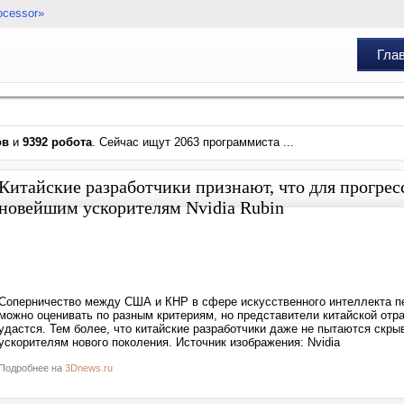
ocessor»
Гла
ов
и
9392 робота
. Сейчас ищут 2063 программиста ...
Китайские разработчики признают, что для прогрес
новейшим ускорителям Nvidia Rubin
Соперничество между США и КНР в сфере искусственного интеллекта пе
можно оценивать по разным критериям, но представители китайской отр
удастся. Тем более, что китайские разработчики даже не пытаются скры
ускорителям нового поколения. Источник изображения: Nvidia
Подробнее на
3Dnews.ru