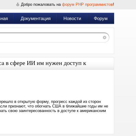
Добро пожаловать на
форум PHP программистов
!
вная
Документация
Новости
Форум
са в сфере ИИ им нужен доступ к
Дата:
2026-
01-
16
12:29
решло в открытую форму, прогресс каждой из сторон
асли признают, что обогнать США в ближайшие годы им не
вать свою заинтересованность в доступе к американским