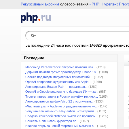
Рекурсивный акроним
словосочетания
«PHP: Hypertext Prepr
За последние 24 часа нас посетили
146820 программист
Последние
Марсоход Perseverance впервые показал, как...
(1219)
Дефицит памяти грозит производству iPhone 18...
(1108)
Слежка под видом популярных приложений:...
(1052)
OpenAI попросила суд отклонить иск Apple,...
(1269)
Анонсирована Beaten Path — пошаговая...
(1282)
OpenAI и Google решили, что будущее ИИ — за...
(986)
Trouver представила в России линейку техники...
(1165)
Анонсирован смартфон Vivo S2 с изогнутым...
(1333)
«Частный узел» Apple не оправдал название —...
(1147)
Sony начала клеймить PlayStation 5 стикерами...
(1162)
Продажи консолей Nintendo Switch 2 в прошлом...
(1285)
Соцсеть X лишилась директора по...
(1457)
Hisense открыла новый фирменный магазин в...
(1373)