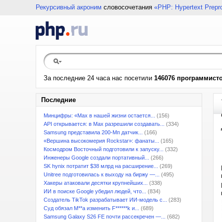
Рекурсивный акроним
словосочетания
«PHP: Hypertext Prepr
За последние 24 часа нас посетили
146076 программист
Последние
Минцифры: «Max в нашей жизни остается...
(156)
API открывается: в Max разрешили создавать...
(334)
Samsung представила 200-Мп датчик...
(166)
«Вершина высокомерия Rockstar»: фанаты...
(165)
Космодром Восточный подготовили к запуску...
(332)
Инженеры Google создали портативный...
(266)
SK hynix потратит $38 млрд на расширение...
(269)
Unitree подготовилась к выходу на биржу —...
(495)
Хакеры атаковали десятки крупнейших...
(338)
ИИ в поиске Google убедил людей, что...
(834)
Создатель TikTok разрабатывает ИИ-модель с...
(283)
Суд обязал M**a изменить F******k и...
(689)
Samsung Galaxy S26 FE почти рассекречен —...
(682)