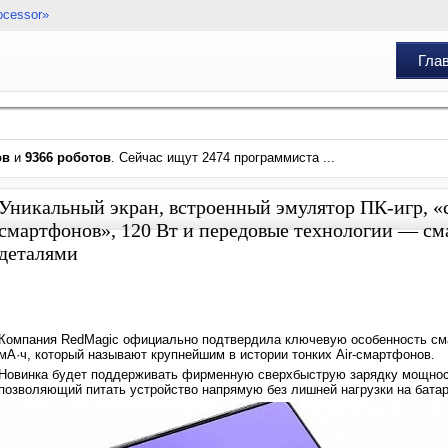
ocessor»
Гла
ов
и
9366 роботов
. Сейчас ищут 2474 программиста ...
Уникальный экран, встроенный эмулятор ПК-игр, «с
смартфонов», 120 Вт и передовые технологии — см
деталями
Компания RedMagic официально подтвердила ключевую особенность сма
мА·ч, который называют крупнейшим в истории тонких Air-смартфонов.
Новинка будет поддерживать фирменную сверхбыструю зарядку мощность
позволяющий питать устройство напрямую без лишней нагрузки на бата