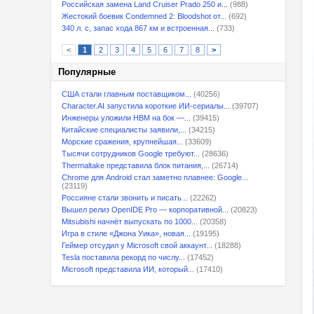
Российская замена Land Cruiser Prado 250 и...
(988)
Жестокий боевик Condemned 2: Bloodshot от...
(692)
340 л. с, запас хода 867 км и встроенная...
(733)
<
1
2
3
4
5
6
7
8
>
Популярные
США стали главным поставщиком...
(40256)
Character.AI запустила короткие ИИ-сериалы...
(39707)
Инженеры уложили HBM на бок —...
(39415)
Китайские специалисты заявили,...
(34215)
Морские сражения, крупнейшая...
(33609)
Тысячи сотрудников Google требуют...
(28636)
Thermaltake представила блок питания,...
(26714)
Chrome для Android стал заметно плавнее: Google...
(23119)
Россияне стали звонить и писать...
(22262)
Вышел релиз OpenIDE Pro — корпоративной...
(20823)
Mitsubishi начнёт выпускать по 1000...
(20358)
Игра в стиле «Джона Уика», новая...
(19195)
Геймер отсудил у Microsoft свой аккаунт...
(18288)
Tesla поставила рекорд по числу...
(17452)
Microsoft представила ИИ, который...
(17410)