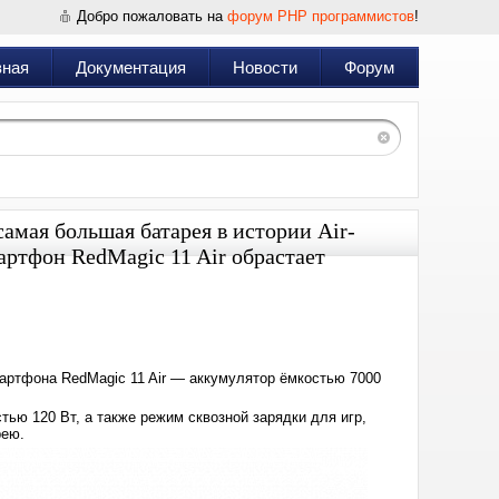
Добро пожаловать на
форум PHP программистов
!
вная
Документация
Новости
Форум
амая большая батарея в истории Air-
артфон RedMagic 11 Air обрастает
Дата:
2026-
01-
18
08:24
ртфона RedMagic 11 Air — аккумулятор ёмкостью 7000
ю 120 Вт, а также режим сквозной зарядки для игр,
рею.