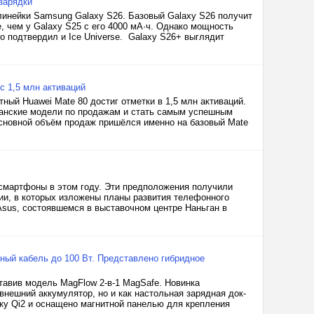
зарядки
инейки Samsung Galaxy S26. Базовый Galaxy S26 получит
, чем у Galaxy S25 с его 4000 мА·ч. Однако мощность
то подтвердил и Ice Universe. Galaxy S26+ выглядит
с 1,5 млн активаций
ртный Huawei Mate 80 достиг отметки в 1,5 млн активаций.
манские модели по продажам и стать самым успешным
основной объём продаж пришёлся именно на базовый Mate
 смартфоны в этом году. Эти предположения получили
и, в которых изложены планы развития телефонного
Asus, состоявшемся в выставочном центре Наньган в
еный кабель до 100 Вт. Представлено гибридное
тавив модель MagFlow 2-в-1 MagSafe. Новинка
внешний аккумулятор, но и как настольная зарядная док-
ку Qi2 и оснащено магнитной панелью для крепления