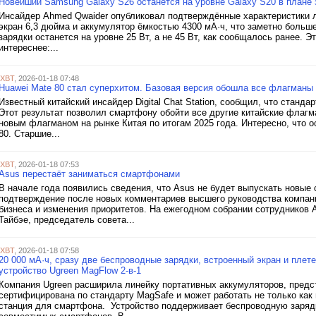
Новейший Samsung Galaxy S26 останется на уровне Galaxy S20 в плане 
Инсайдер Ahmed Qwaider опубликовал подтверждённые характеристики л
экран 6,3 дюйма и аккумулятор ёмкостью 4300 мА·ч, что заметно больше
зарядки останется на уровне 25 Вт, а не 45 Вт, как сообщалось ранее. Э
интереснее:...
iXBT
, 2026-01-18 07:48
Huawei Mate 80 стал суперхитом. Базовая версия обошла все флагманы 
Известный китайский инсайдер Digital Chat Station, сообщил, что станда
Этот результат позволил смартфону обойти все другие китайские флаг
новым флагманом на рынке Китая по итогам 2025 года. Интересно, что 
80. Старшие...
iXBT
, 2026-01-18 07:53
Asus перестаёт заниматься смартфонами
В начале года появились сведения, что Asus не будет выпускать новые
подтверждение после новых комментариев высшего руководства компани
бизнеса и изменения приоритетов. На ежегодном собрании сотрудников 
Тайбэе, председатель совета...
iXBT
, 2026-01-18 07:58
20 000 мА·ч, сразу две беспроводные зарядки, встроенный экран и плет
устройство Ugreen MagFlow 2-в-1
Компания Ugreen расширила линейку портативных аккумуляторов, предс
сертифицирована по стандарту MagSafe и может работать не только как 
станция для смартфона. Устройство поддерживает беспроводную заряд