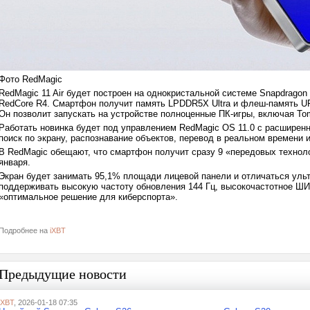
Фото RedMagic
RedMagic 11 Air будет построен на однокристальной системе Snapdragon
RedCore R4. Смартфон получит память LPDDR5X Ultra и флеш-память UF
Он позволит запускать на устройстве полноценные ПК-игры, включая Tomb 
Работать новинка будет под управлением RedMagic OS 11.0 с расшире
поиск по экрану, распознавание объектов, перевод в реальном времени 
В RedMagic обещают, что смартфон получит сразу 9 «передовых техноло
января.
Экран будет занимать 95,1% площади лицевой панели и отличаться уль
поддерживать высокую частоту обновления 144 Гц, высокочастотное ШИ
«оптимальное решение для киберспорта».
Подробнее на
iXBT
Предыдущие новости
iXBT
, 2026-01-18 07:35