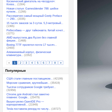
Космический двигатель на «воздухе»:
Kreios...
(1304)
Новая статья: Gamesblender 788: шейхи
купили...
(1266)
Рассекречен самый мощный Geely Preface
— 290...
(2035)
15 тысяч заказов за 3 суток. 5,3-метровый...
(1365)
Робособака — друг тайконавта. Китай хочет...
(1271)
AMD выпустила два Ryzen без главной
фишки...
(1468)
Boeing 777F пролетел почти 17 тысяч...
(2400)
Алюминиевый корпус, физическая
клавиатура...
(2262)
<
1
2
3
4
5
6
7
8
>
Популярные
США стали главным поставщиком...
(42199)
Морские сражения, крупнейшая...
(35419)
Тысячи сотрудников Google требуют...
(32456)
Chrome для Android стал заметно
плавнее: Google...
(25479)
Вышел релиз OpenIDE Pro —
корпоративной...
(21949)
Tesla поставила рекорд по числу...
(19727)