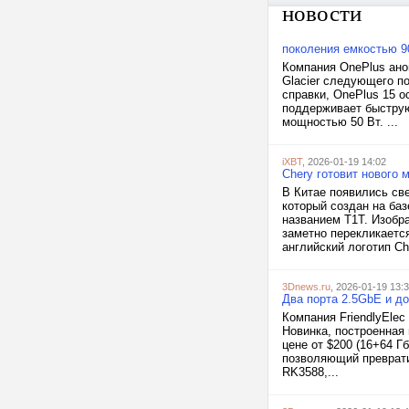
новости
поколения емкостью 9
Компания OnePlus ано
Glacier следующего п
справки, OnePlus 15 
поддерживает быстру
мощностью 50 Вт. ...
iXBT
, 2026-01-19 14:02
Chery готовит нового 
В Китае появились св
который создан на ба
названием T1T. Изобр
заметно перекликается
английский логотип Che
3Dnews.ru
, 2026-01-19 13:
Два порта 2.5GbE и д
Компания FriendlyEle
Новинка, построенная
цене от $200 (16+64 Г
позволяющий преврати
RK3588,...