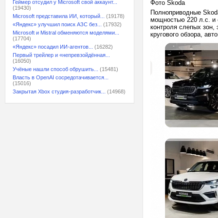
Геймер отсудил у Microsoft свой аккаунт...
Фото Skoda
(19430)
Полноприводные Skod
Microsoft представила ИИ, который...
(19178)
мощностью 220 л.с. и
«Яндекс» улучшил поиск АЗС без...
(17932)
контроля слепых зон,
Microsoft и Mistral обменяются моделями...
кругового обзора, авт
(17704)
«Яндекс» посадил ИИ-агентов...
(16282)
Первый трейлер и «непревзойдённая...
(16050)
Учёные нашли способ обрушить...
(15481)
Власть в OpenAI сосредотачивается...
(15016)
Закрытая Xbox студия-разработчик...
(14968)