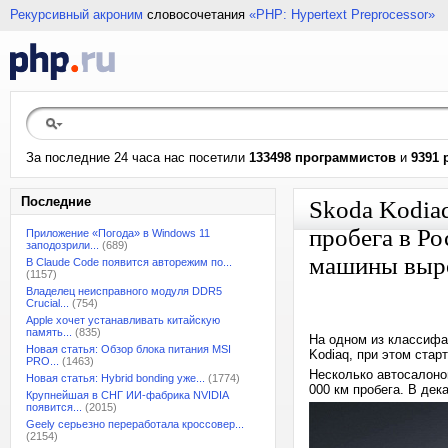
Рекурсивный акроним
словосочетания
«PHP: Hypertext Preprocessor»
За последние 24 часа нас посетили
133498 программистов
и
9391 
Последние
Skoda Kodiaq
пробега в Ро
Приложение «Погода» в Windows 11
заподозрили...
(689)
машины выро
В Claude Code появится авторежим по...
(1157)
Владелец неисправного модуля DDR5
Crucial...
(754)
Apple хочет устанавливать китайскую
память...
(835)
На одном из классифа
Новая статья: Обзор блока питания MSI
Kodiaq, при этом стар
PRO...
(1463)
Несколько автосалонов
Новая статья: Hybrid bonding уже...
(1774)
000 км пробега. В дек
Крупнейшая в СНГ ИИ-фабрика NVIDIA
появится...
(2015)
Geely серьезно переработала кроссовер...
(2154)