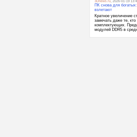
3Dnews.ru
, 2026-01-19 13:
ПК снова для богатых
взлетают
Кратное увеличение с
замечать даже те, кт
комплектующих. Предс
модулей DDR5 в средне