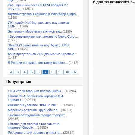
еду...
(1169)
и два тематических ак
Расширенный показ GTA VI пройдёт 27
августа...
(1251)
Администраторы каналов в WhatsApp скоро...
(1190)
ИИ подвёл Nothing: рекламу наушников
CMF...
(1360)
Samsung и Mousterian взялись за...
(1199)
«Бесцеремонные клептоманы»: News Corp....
(1558)
SteamOS запустили на ноутбуке с AMD
Strix...
(1435)
Asus представила 24,5-дюймовые игровые...
(1458)
В России начались поставки первого...
(1412)
<
3
4
5
6
7
8
9
10
>
Популярные
США стали главным поставщиком...
(40896)
Character.AI запустила короткие ИИ-
сериалы...
(40244)
Инженеры уложили HBM на бок —...
(39889)
Морские сражения, крупнейшая...
(34093)
Тысячи сотрудников Google требуют...
(29615)
Chrome для Android стал заметно
плавнее: Google...
(23853)
Россияне стали звонить и писать...
(22614)