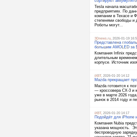
сортируют аккумулято
Tesla начала масштаб
предприятиях. По данн
компании в Техасе и 
степенями свободы и д
Роботы могут...
3Dnews.ru
, 2026-01-19 16:
Представлена глобальн
большим AMOLED за 
Компания Infinix пре
длительным временем 
корпусе. Источник изо
iXBT
, 2026-01-20 14:12
Mazda прекращает про
Mazda готовится к по
— кроссовера CX-3 и 
уже в марте 2026 год
рынок в 2014 году и п
iXBT
, 2026-01-20 14:17
Подойдёт для iPhone 
Компания Nubia предс
указана мощность. Эт
беспроводную зарядку
начнутся завтра, 21 я