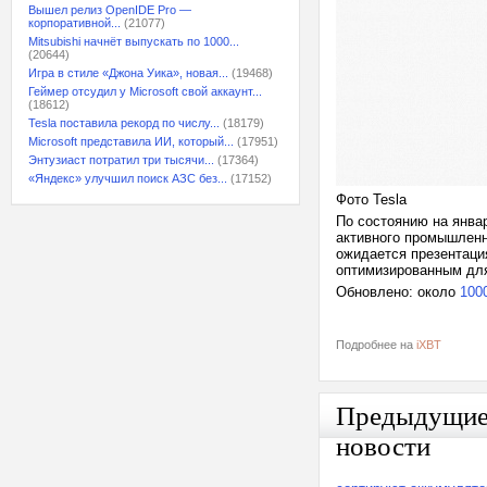
Вышел релиз OpenIDE Pro —
корпоративной...
(21077)
Mitsubishi начнёт выпускать по 1000...
(20644)
Игра в стиле «Джона Уика», новая...
(19468)
Геймер отсудил у Microsoft свой аккаунт...
(18612)
Tesla поставила рекорд по числу...
(18179)
Microsoft представила ИИ, который...
(17951)
Энтузиаст потратил три тысячи...
(17364)
«Яндекс» улучшил поиск АЗС без...
(17152)
Фото Tesla
По состоянию на январ
активного промышленн
ожидается презентаци
оптимизированным для
Обновлено: около
100
Подробнее на
iXBT
Предыдущи
новости