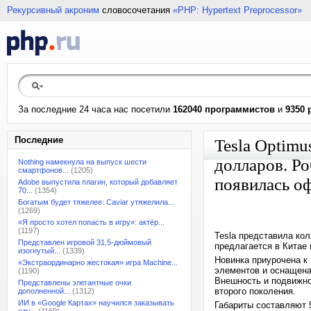
Рекурсивный акроним
словосочетания
«PHP: Hypertext Preprocessor»
За последние 24 часа нас посетили
162040 программистов
и
9350 
Последние
Tesla Optim
долларов. Ро
Nothing намекнула на выпуск шести
смартфонов...
(1205)
появилась о
Adobe выпустила плагин, который добавляет
70...
(1354)
Богатым будет тяжелее: Caviar утяжелила...
(1269)
«Я просто хотел попасть в игру»: актёр...
(1197)
Tesla представила кол
Представлен игровой 31,5-дюймовый
предлагается в Китае
изогнутый...
(1339)
Новинка приурочена к 
«Экстраординарно жестокая» игра Machine...
элементов и оснащена
(1190)
Внешность и подвижно
Представлены элегантные очки
второго поколения.
дополненной...
(1312)
ИИ в «Google Картах» научился заказывать
Габариты составляют 5