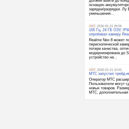
должен выйти до конц
оснащен аккумуляторо
зарядки/разрядки. Лу
уменьшения...
iXBT
, 2026-01-21 09:56
165 Гц, 24 ГБ ОЗУ, IP
опробовал камеру Rea
Realme Neo 8 может п
перископической камер
потери качества, опт
модернизирована до So
устройство на...
iXBT
, 2026-01-21 10:01
МТС запустил трейд-и
Оператор МТС расшири
Пользователи могут с
новых товаров. Размер
МТС, дополнительная с