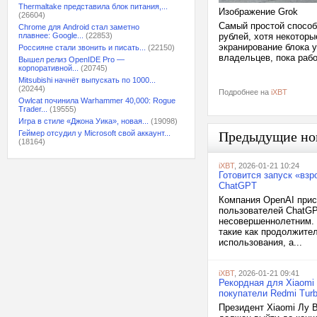
Thermaltake представила блок питания,...
Изображение Grok
(26604)
Самый простой способ
Chrome для Android стал заметно
плавнее: Google...
(22853)
рублей, хотя некотор
экранирование блока у
Россияне стали звонить и писать...
(22150)
владельцев, пока рабо
Вышел релиз OpenIDE Pro —
корпоративной...
(20745)
Mitsubishi начнёт выпускать по 1000...
(20244)
Подробнее на
iXBT
Owlcat починила Warhammer 40,000: Rogue
Trader...
(19555)
Игра в стиле «Джона Уика», новая...
(19098)
Геймер отсудил у Microsoft свой аккаунт...
Предыдущие но
(18164)
iXBT
, 2026-01-21 10:24
Готовится запуск «вз
ChatGPT
Компания OpenAI прис
пользователей ChatGP
несовершеннолетним. 
такие как продолжите
использования, а...
iXBT
, 2026-01-21 09:41
Рекордная для Xiaomi 
покупатели Redmi Turb
Президент Xiaomi Лу 