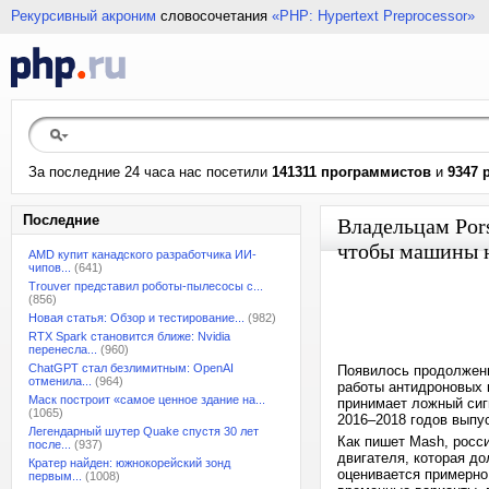
Рекурсивный акроним
словосочетания
«PHP: Hypertext Preprocessor»
За последние 24 часа нас посетили
141311 программистов
и
9347 
Последние
Владельцам Pors
чтобы машины н
AMD купит канадского разработчика ИИ-
чипов...
(641)
Trouver представил роботы-пылесосы с...
(856)
Новая статья: Обзор и тестирование...
(982)
RTX Spark становится ближе: Nvidia
перенесла...
(960)
ChatGPT стал безлимитным: OpenAI
Появилось продолжени
отменила...
(964)
работы антидроновых к
Маск построит «самое ценное здание на...
принимает ложный сиг
(1065)
2016–2018 годов выпу
Легендарный шутер Quake спустя 30 лет
Как пишет Mash, росс
после...
(937)
двигателя, которая д
Кратер найден: южнокорейский зонд
оценивается примерно 
первым...
(1008)