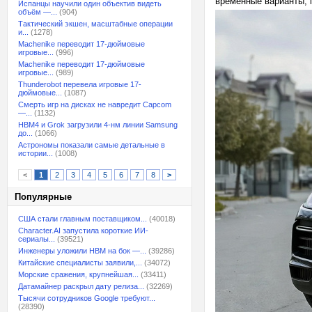
временные варианты, 
Испанцы научили один объектив видеть
объём —...
(904)
Тактический экшен, масштабные операции
и...
(1278)
Machenike переводит 17-дюймовые
игровые...
(996)
Machenike переводит 17-дюймовые
игровые...
(989)
Thunderobot перевела игровые 17-
дюймовые...
(1087)
Смерть игр на дисках не навредит Capcom
—...
(1132)
HBM4 и Grok загрузили 4-нм линии Samsung
до...
(1066)
Астрономы показали самые детальные в
истории...
(1008)
<
1
2
3
4
5
6
7
8
>
Популярные
США стали главным поставщиком...
(40018)
Character.AI запустила короткие ИИ-
сериалы...
(39521)
Инженеры уложили HBM на бок —...
(39286)
Китайские специалисты заявили,...
(34072)
Морские сражения, крупнейшая...
(33411)
Датамайнер раскрыл дату релиза...
(32269)
Тысячи сотрудников Google требуют...
(28390)