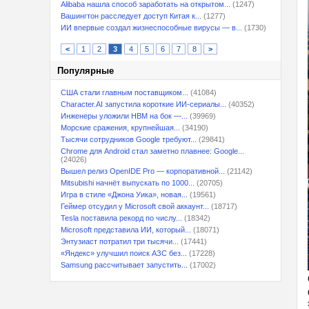
Alibaba нашла способ заработать на открытом...
(1247)
Вашингтон расследует доступ Китая к...
(1277)
ИИ впервые создал жизнеспособные вирусы — в...
(1730)
<
1
2
3
4
5
6
7
8
>
Популярные
США стали главным поставщиком...
(41084)
Character.AI запустила короткие ИИ-сериалы...
(40352)
Инженеры уложили HBM на бок —...
(39969)
Морские сражения, крупнейшая...
(34190)
Тысячи сотрудников Google требуют...
(29841)
Chrome для Android стал заметно плавнее: Google...
(24026)
Вышел релиз OpenIDE Pro — корпоративной...
(21142)
Mitsubishi начнёт выпускать по 1000...
(20705)
Игра в стиле «Джона Уика», новая...
(19561)
Геймер отсудил у Microsoft свой аккаунт...
(18717)
Tesla поставила рекорд по числу...
(18342)
Microsoft представила ИИ, который...
(18071)
Энтузиаст потратил три тысячи...
(17441)
«Яндекс» улучшил поиск АЗС без...
(17228)
Samsung рассчитывает запустить...
(17002)