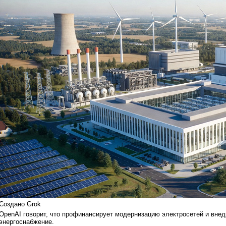
Создано Grok
OpenAI говорит, что профинансирует модернизацию электросетей и внед
энергоснабжение.