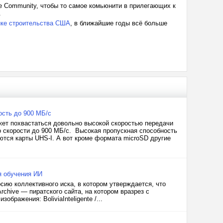
ate Community, чтобы то самое комьюнити в прилегающих к
.
ке строительства США
, в ближайшие годы всё больше
ость до 900 МБ/с
жет похвастаться довольно высокой скоростью передачи
о скорости до 900 МБ/с. Высокая пропускная способность
ются карты UHS-I. А вот кроме формата microSD другие
ля обучения ИИ
ию коллективного иска, в котором утверждается, что
chive — пиратского сайта, на котором вразрез с
бражения: BoliviaInteligente /...