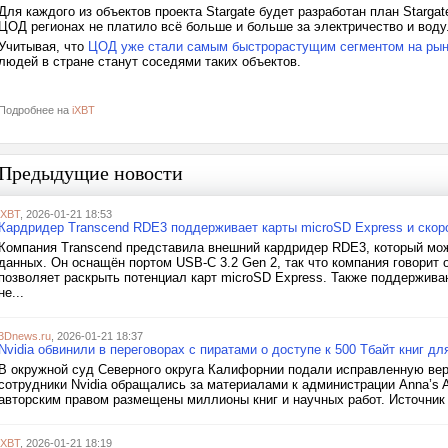
Для каждого из объектов проекта Stargate будет разработан план Starg
ЦОД регионах не платило всё больше и больше за электричество и воду
Учитывая, что
ЦОД уже стали самым быстрорастущим сегментом на рын
людей в стране станут соседями таких объектов.
Подробнее на
iXBT
Предыдущие новости
iXBT
, 2026-01-21 18:53
Кардридер Transcend RDE3 поддерживает карты microSD Express и скор
Компания Transcend представила внешний кардридер RDE3, который мо
данных. Он оснащён портом USB-C 3.2 Gen 2, так что компания говорит 
позволяет раскрыть потенциал карт microSD Express. Также поддержива
не...
3Dnews.ru
, 2026-01-21 18:37
Nvidia обвинили в переговорах с пиратами о доступе к 500 Тбайт книг д
В окружной суд Северного округа Калифорнии подали исправленную верс
сотрудники Nvidia обращались за материалами к администрации Anna’s Ar
авторским правом размещены миллионы книг и научных работ. Источник изо
iXBT
, 2026-01-21 18:19