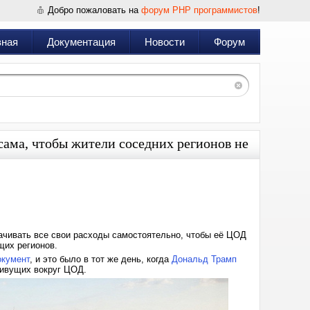
Добро пожаловать на
форум PHP программистов
!
вная
Документация
Новости
Форум
сама, чтобы жители соседних регионов не
Дата:
2026-
01-
21
18:41
лачивать все свои расходы самостоятельно, чтобы её ЦОД
ющих регионов.
окумент
, и это было в тот же день, когда
Дональд Трамп
живущих вокруг ЦОД.