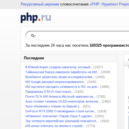
Рекурсивный акроним
словосочетания
«PHP: Hypertext Prepr
За последние 24 часа нас посетили
169325 программист
Последние
В Южной Корее создали навигатор, который...
(1527)
Тайваньская Nanya намерена заработать на ИИ,...
(2530)
ByteDance запретила своим исследователям...
(1600)
ИИ Google раскрыл неанонсированного...
(2445)
ИИ научился находить уязвимости в ПО, но для...
(1085)
Предзаказы GTA VI «настолько...
(1932)
Почти 70 % ИИ-бизнеса Microsoft завязано на...
(1765)
Asus готовит семёрку OLED-мониторов, включая...
(1962)
Suno объявила о планах по борьбе с...
(831)
GeForce RTX 2080 Ti неожиданно стали хитом...
(1919)
«Извините, опечатка»: Claude Opus 5 удалил...
(1501)
Три четверти европейских компаний опасаются,...
(1592)
ИИ начал отвечать на звонки в службе...
(1774)