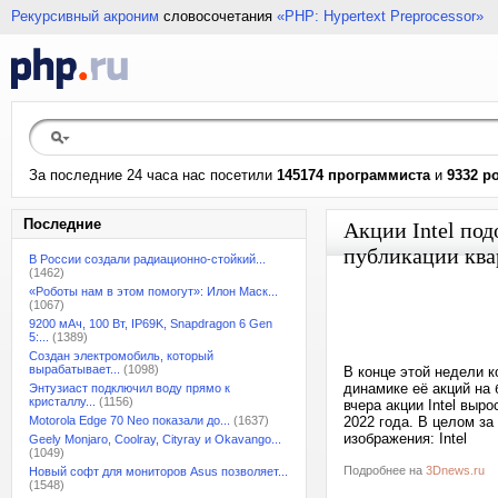
Рекурсивный акроним
словосочетания
«PHP: Hypertext Preprocessor»
За последние 24 часа нас посетили
145174 программиста
и
9332 р
Последние
Акции Intel по
публикации ква
В России создали радиационно-стойкий...
(1462)
«Роботы нам в этом помогут»: Илон Маск...
(1067)
9200 мАч, 100 Вт, IP69K, Snapdragon 6 Gen
5:...
(1389)
Создан электромобиль, который
вырабатывает...
(1098)
В конце этой недели к
динамике её акций на 
Энтузиаст подключил воду прямо к
кристаллу...
(1156)
вчера акции Intel выр
Motorola Edge 70 Neo показали до...
(1637)
2022 года. В целом за
изображения: Intel
Geely Monjaro, Coolray, Cityray и Okavango...
(1049)
Подробнее на
3Dnews.ru
Новый софт для мониторов Asus позволяет...
(1548)