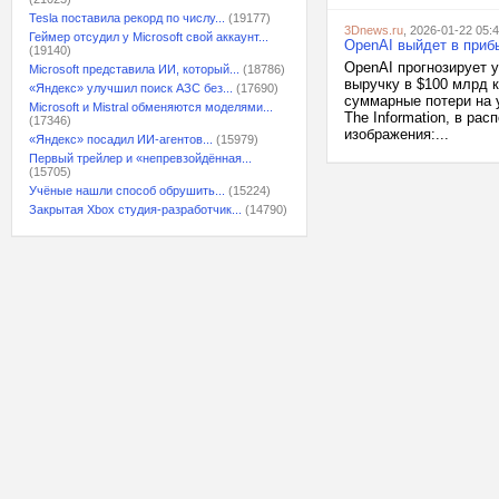
Tesla поставила рекорд по числу...
(19177)
3Dnews.ru
, 2026-01-22 05:
Геймер отсудил у Microsoft свой аккаунт...
OpenAI выйдет в приб
(19140)
OpenAI прогнозирует у
Microsoft представила ИИ, который...
(18786)
выручку в $100 млрд к
«Яндекс» улучшил поиск АЗС без...
(17690)
суммарные потери на 
Microsoft и Mistral обменяются моделями...
The Information, в ра
(17346)
изображения:...
«Яндекс» посадил ИИ-агентов...
(15979)
Первый трейлер и «непревзойдённая...
(15705)
Учёные нашли способ обрушить...
(15224)
Закрытая Xbox студия-разработчик...
(14790)