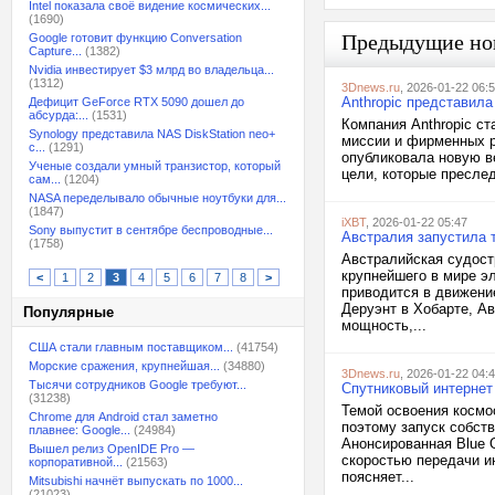
Intel показала своё видение космических...
(1690)
Предыдущие но
Google готовит функцию Conversation
Capture...
(1382)
Nvidia инвестирует $3 млрд во владельца...
(1312)
3Dnews.ru
, 2026-01-22 06:
Anthropic представил
Дефицит GeForce RTX 5090 дошел до
абсурда:...
(1531)
Компания Anthropic ст
Synology представила NAS DiskStation neo+
миссии и фирменных ра
с...
(1291)
опубликовала новую в
Ученые создали умный транзистор, который
цели, которые преслед
сам...
(1204)
NASA переделывало обычные ноутбуки для...
(1847)
iXBT
, 2026-01-22 05:47
Sony выпустит в сентябре беспроводные...
Австралия запустила 
(1758)
Австралийская судост
крупнейшего в мире э
<
1
2
3
4
5
6
7
8
>
приводится в движени
Деруэнт в Хобарте, А
Популярные
мощность,...
США стали главным поставщиком...
(41754)
Морские сражения, крупнейшая...
(34880)
3Dnews.ru
, 2026-01-22 04:
Тысячи сотрудников Google требуют...
Спутниковый интернет
(31238)
Темой освоения космо
Chrome для Android стал заметно
поэтому запуск собст
плавнее: Google...
(24984)
Анонсированная Blue O
Вышел релиз OpenIDE Pro —
скоростью передачи и
корпоративной...
(21563)
поясняет...
Mitsubishi начнёт выпускать по 1000...
(21023)