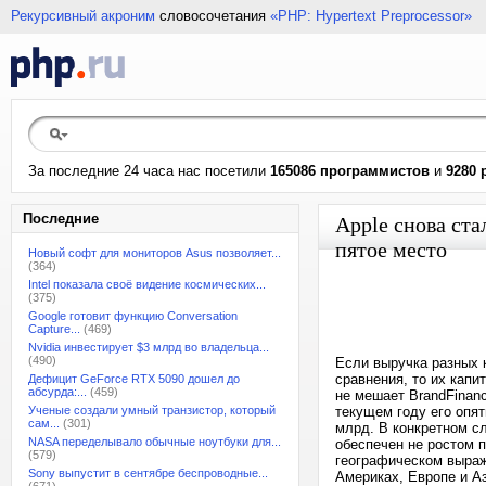
Рекурсивный акроним
словосочетания
«PHP: Hypertext Preprocessor»
За последние 24 часа нас посетили
165086 программистов
и
9280 
Последние
Apple снова ста
пятое место
Новый софт для мониторов Asus позволяет...
(364)
Intel показала своё видение космических...
(375)
Google готовит функцию Conversation
Capture...
(469)
Nvidia инвестирует $3 млрд во владельца...
(490)
Если выручка разных 
сравнения, то их капи
Дефицит GeForce RTX 5090 дошел до
абсурда:...
(459)
не мешает BrandFinanc
Ученые создали умный транзистор, который
текущем году его опят
сам...
(301)
млрд. В конкретном сл
NASA переделывало обычные ноутбуки для...
обеспечен не ростом 
(579)
географическом выраж
Sony выпустит в сентябре беспроводные...
Америках, Европе и А