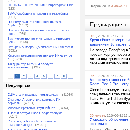
(671)
9070 мАч, 100 Вт, 200 Мп, Snapdragon 8 Elite...
Подробнее на
3Dnews.ru
(723)
TSMC сообщила о прорыве в разработке...
(1411)
Первому Mac Pro исполнилось 20 лет —
Предыдущие но
Apple...
(1452)
На фоне бума искусственного интеллекта
цены...
(969)
iXBT
, 2026-01-22 12:13
Бум искусственного интеллекта отправил
Крупнейшая в мире ли
цены...
(1568)
давлением 16 тысяч т
Четыре монитора, 2,5-гигабитный Ethernet и...
На заводе Dongfeng в
(1531)
первый корпус новой 
Хакеры превратили навыки для ИИ-агентов
литья под давлением м
в...
(1634)
первыми автомобилями
Техдиректор M**a: ИИ следует
использовать,...
(1219)
iXBT
, 2026-01-22 12:23
<
1
2
3
4
5
6
7
8
>
Более двух месяцев бе
Redmi Pad 2 Pro Harry P
Популярные
Xiaomi планирует выпу
специальном тематиче
США стали главным поставщиком...
(41269)
Harry Potter Edition 
Character.AI запустила короткие ИИ-
комплектуется специа
сериалы...
(40511)
Морские сражения, крупнейшая...
(34344)
Тысячи сотрудников Google требуют...
3Dnews.ru
, 2026-01-22 12:
(30171)
У свежего обновления 
Chrome для Android стал заметно
не только
плавнее: Google...
(24291)
Первое обязательное 
Вышел релиз OpenIDE Pro —