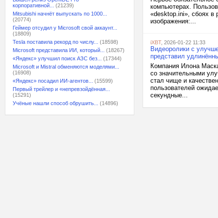
корпоративной...
(21239)
компьютерах. Пользов
«desktop.ini», сбоях 
Mitsubishi начнёт выпускать по 1000...
(20774)
изображения:...
Геймер отсудил у Microsoft свой аккаунт...
(18809)
Tesla поставила рекорд по числу...
(18598)
iXBT
, 2026-01-22 11:33
Видеоролики с улучше
Microsoft представила ИИ, который...
(18267)
представил удлинённы
«Яндекс» улучшил поиск АЗС без...
(17344)
Компания Илона Маска
Microsoft и Mistral обменяются моделями...
(16908)
со значительными улу
стал чище и качестве
«Яндекс» посадил ИИ-агентов...
(15599)
пользователей ожидае
Первый трейлер и «непревзойдённая...
секундные...
(15291)
Учёные нашли способ обрушить...
(14896)