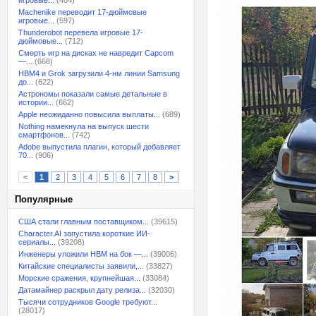
игровые...
(484)
Machenike переводит 17-дюймовые
игровые...
(597)
Thunderobot перевела игровые 17-
дюймовые...
(712)
Смерть игр на дисках не навредит Capcom
—...
(668)
HBM4 и Grok загрузили 4-нм линии Samsung
до...
(622)
Астрономы показали самые детальные в
истории...
(662)
Apple неожиданно повысила выплаты...
(689)
Nothing намекнула на выпуск шести
смартфонов...
(742)
Adobe выпустила плагин, который добавляет
70...
(906)
<
1
2
3
4
5
6
7
8
>
Популярные
США стали главным поставщиком...
(39615)
Character.AI запустила короткие ИИ-
сериалы...
(39208)
Инженеры уложили HBM на бок —...
(39006)
Китайские специалисты заявили,...
(33827)
Морские сражения, крупнейшая...
(33084)
Датамайнер раскрыл дату релиза...
(32030)
Тысячи сотрудников Google требуют...
(28017)