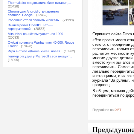
Thermaltake представила блок питания,...
(26428)
Chrome для Android стал заметно
плавнее: Google...
(22462)
Россияне стали звонить и писать...
(21999)
Вышел релиз OpenIDE Pro —
корпоративной...
(20537)
Скриншот сайта Drom.
Mitsubishi начнёт выпускать по 1000...
(20093)
«Это проект моего отц
Owlcat починила Warhammer 40,000: Rogue
стекло, с передними 
Trader...
(19428)
перечислить только о
Игра в стиле «Джона Уика», новая...
(18962)
расчетом жесткости ку
Геймер отсудил у Microsoft свой аккаунт...
многие другие детали.
(18005)
вместо кучи рычагов и
перечислить. Самое и
легально передвигать
инстанциями, с их за
журнала "За рулем", н
продавец.
В общем, машина дейс
передвигаться по дор
Подробнее на
iXBT
Предыдущи