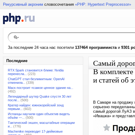
Рекурсивный акроним
словосочетания
«PHP: Hypertext Preprocessor»
За последние 24 часа нас посетили
137464 программиста
и
9301 р
Последние
Самый дорог
В комплекте
RTX Spark становится ближе: Nvidia
перенесла...
(223)
и статей об 
ChatGPT стал безлимитным: OpenAI
отменила...
(339)
Маск построит «самое ценное здание на...
(492)
Легендарный шутер Quake спустя 30 лет
после...
(500)
В Самаре на продажу 
Кратер найден: южнокорейский зонд
серьезно переделанны
первым...
(602)
самый дорогой ЛуАЗ в 
Испанцы научили один объектив видеть
«Ивашка» и представл
объём —...
(500)
Тактический экшен, масштабные операции
и...
(776)
Machenike переводит 17-дюймовые