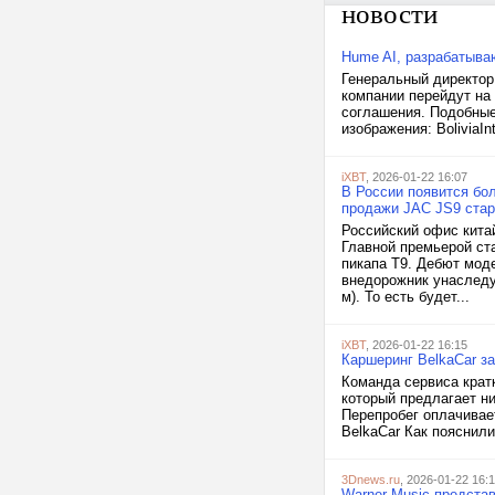
новости
Hume AI, разрабатыв
Генеральный директор
компании перейдут на
соглашения. Подобные
изображения: BoliviaInte
iXBT
, 2026-01-22 16:07
В России появится бо
продажи JAC JS9 стар
Российский офис кита
Главной премьерой ст
пикапа T9. Дебют моде
внедорожник унаследу
м). То есть будет...
iXBT
, 2026-01-22 16:15
Каршеринг BelkaCar з
Команда сервиса крат
который предлагает ни
Перепробег оплачивает
BelkaCar Как пояснили 
3Dnews.ru
, 2026-01-22 16:
Warner Music предста