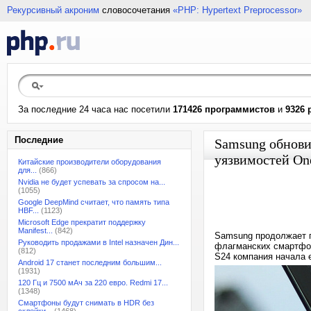
Рекурсивный акроним
словосочетания
«PHP: Hypertext Preprocessor»
За последние 24 часа нас посетили
171426 программистов
и
9326 
Последние
Samsung обнови
уязвимостей On
Китайские производители оборудования
для...
(866)
Nvidia не будет успевать за спросом на...
(1055)
Google DeepMind считает, что память типа
HBF...
(1123)
Microsoft Edge прекратит поддержку
Manifest...
(842)
Samsung продолжает п
Руководить продажами в Intel назначен Дин...
флагманских смартфон
(812)
S24 компания начала е
Android 17 станет последним большим...
(1931)
120 Гц и 7500 мАч за 220 евро. Redmi 17...
(1348)
Смартфоны будут снимать в HDR без