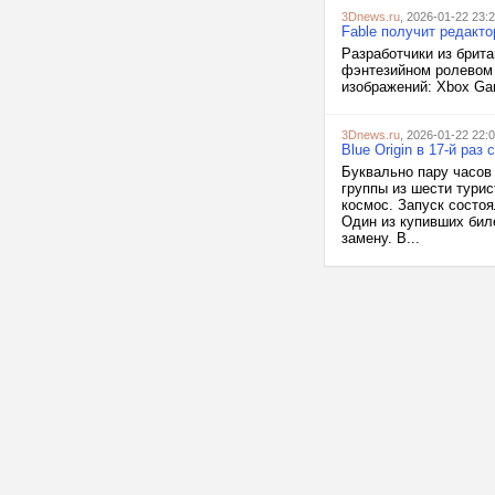
3Dnews.ru
, 2026-01-22 23:
Fable получит редакт
Разработчики из брит
фэнтезийном ролевом э
изображений: Xbox G
3Dnews.ru
, 2026-01-22 22:
Blue Origin в 17-й ра
Буквально пару часов
группы из шести тури
космос. Запуск состоя
Один из купивших биле
замену. В...