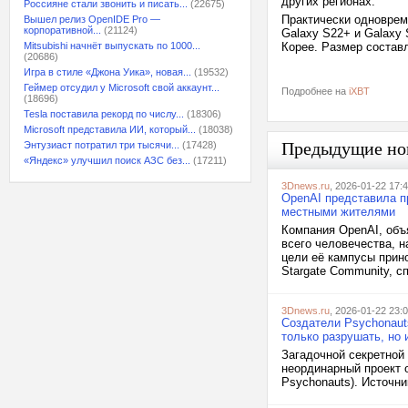
других регионах.
Россияне стали звонить и писать...
(22675)
Практически одноврем
Вышел релиз OpenIDE Pro —
корпоративной...
(21124)
Galaxy S22+ и Galaxy
Mitsubishi начнёт выпускать по 1000...
Корее. Размер состав
(20686)
Игра в стиле «Джона Уика», новая...
(19532)
Геймер отсудил у Microsoft свой аккаунт...
Подробнее на
iXBT
(18696)
Tesla поставила рекорд по числу...
(18306)
Microsoft представила ИИ, который...
(18038)
Предыдущие но
Энтузиаст потратил три тысячи...
(17428)
«Яндекс» улучшил поиск АЗС без...
(17211)
3Dnews.ru
, 2026-01-22 17:
OpenAI представила п
местными жителями
Компания OpenAI, объ
всего человечества, н
цели её кампусы прин
Stargate Community, с
3Dnews.ru
, 2026-01-22 23:
Создатели Psychonaut
только разрушать, но 
Загадочной секретной 
неординарный проект о
Psychonauts). Источник