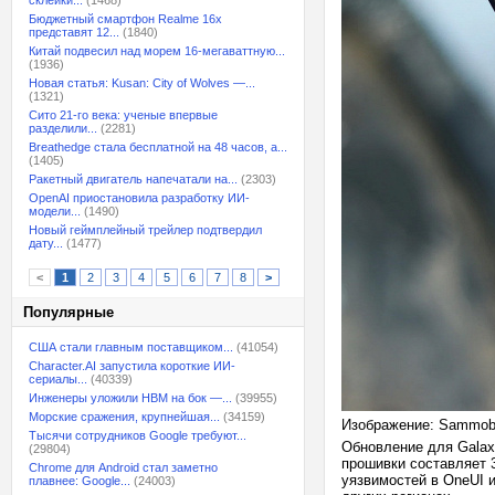
склейки...
(1468)
Бюджетный смартфон Realme 16x
представят 12...
(1840)
Китай подвесил над морем 16-мегаваттную...
(1936)
Новая статья: Kusan: City of Wolves —...
(1321)
Сито 21-го века: ученые впервые
разделили...
(2281)
Breathedge стала бесплатной на 48 часов, а...
(1405)
Ракетный двигатель напечатали на...
(2303)
OpenAI приостановила разработку ИИ-
модели...
(1490)
Новый геймплейный трейлер подтвердил
дату...
(1477)
<
1
2
3
4
5
6
7
8
>
Популярные
США стали главным поставщиком...
(41054)
Character.AI запустила короткие ИИ-
сериалы...
(40339)
Инженеры уложили HBM на бок —...
(39955)
Морские сражения, крупнейшая...
(34159)
Изображение: Sammob
Тысячи сотрудников Google требуют...
Обновление для Galax
(29804)
прошивки составляет 
Chrome для Android стал заметно
уязвимостей в OneUI и
плавнее: Google...
(24003)