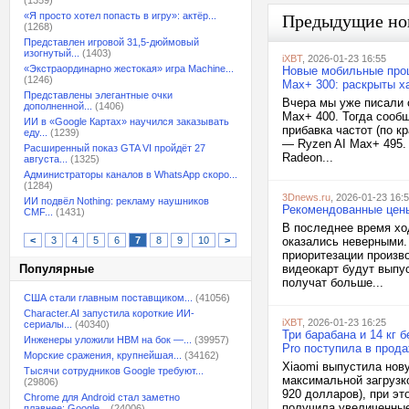
(1359)
«Я просто хотел попасть в игру»: актёр...
Предыдущие но
(1268)
Представлен игровой 31,5-дюймовый
изогнутый...
(1403)
iXBT
, 2026-01-23 16:55
«Экстраординарно жестокая» игра Machine...
Новые мобильные проц
(1246)
Max+ 300: раскрыты х
Представлены элегантные очки
Вчера мы уже писали 
дополненной...
(1406)
Max+ 400. Тогда сообщ
ИИ в «Google Картах» научился заказывать
прибавка частот (по к
еду...
(1239)
— Ryzen AI Max+ 495. 
Расширенный показ GTA VI пройдёт 27
Radeon...
августа...
(1325)
Администраторы каналов в WhatsApp скоро...
(1284)
3Dnews.ru
, 2026-01-23 16:
ИИ подвёл Nothing: рекламу наушников
Рекомендованные цены
CMF...
(1431)
В последнее время ход
<
3
4
5
6
7
8
9
10
>
оказались неверными. 
приоритезации произв
Популярные
видеокарт будут выпус
получат больше...
США стали главным поставщиком...
(41056)
Character.AI запустила короткие ИИ-
iXBT
, 2026-01-23 16:25
сериалы...
(40340)
Три барабана и 14 кг 
Инженеры уложили HBM на бок —...
(39957)
Pro поступила в прода
Морские сражения, крупнейшая...
(34162)
Xiaomi выпустила нов
Тысячи сотрудников Google требуют...
максимальной загрузко
(29806)
920 долларов), при э
Chrome для Android стал заметно
получила увеличенные 
плавнее: Google...
(24006)