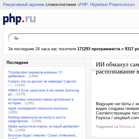
Рекурсивный акроним
словосочетания
«PHP: Hypertext Preprocessor»
За последние 24 часа нас посетили
171293 программиста
и
9317 р
Последние
ИИ обманул сам 
распознавание в
Thunderobot перевела игровые 17-
дюймовые...
(1384)
Смерть игр на дисках не навредит Capcom
—...
(1414)
HBM4 и Grok загрузили 4-нм линии Samsung
до...
(1370)
Астрономы показали самые детальные в
истории...
(1185)
Ведущие чат-боты с и
видео созданы генера
Apple неожиданно повысила выплаты...
(1281)
Соответствующее тест
Nothing намекнула на выпуск шести
Feyissa / unsplash.com
смартфонов...
(1258)
Adobe выпустила плагин, который добавляет
Подробнее на
3Dnews.ru
70...
(1440)
Богатым будет тяжелее: Caviar утяжелила...