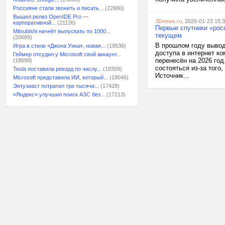
Россияне стали звонить и писать...
(22680)
Вышел релиз OpenIDE Pro —
3Dnews.ru
, 2026-01-23 15:
корпоративной...
(21126)
Первые спутники «росс
Mitsubishi начнёт выпускать по 1000...
текущем
(20689)
В прошлом году вывод
Игра в стиле «Джона Уика», новая...
(19536)
доступа в интернет ко
Геймер отсудил у Microsoft свой аккаунт...
перенесён на 2026 год
(18698)
состояться из-за того
Tesla поставила рекорд по числу...
(18309)
Источник...
Microsoft представила ИИ, который...
(18046)
Энтузиаст потратил три тысячи...
(17428)
«Яндекс» улучшил поиск АЗС без...
(17213)