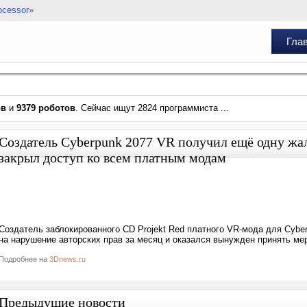
ocessor»
Гла
ов
и
9379 роботов
. Сейчас ищут 2824 программиста ...
Создатель Cyberpunk 2077 VR получил ещё одну жа
закрыл доступ ко всем платным модам
Создатель заблокированного CD Projekt Red платного VR-мода для Cybe
на нарушение авторских прав за месяц и оказался вынужден принять ме
Подробнее на
3Dnews.ru
Предыдущие новости