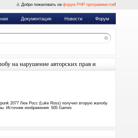
Добро пожаловать на
форум PHP программистов
!
вная
Документация
Новости
Форум
лобу на нарушение авторских прав и
Дата:
2026-
01-
23
17:48
rpunk 2077 Люк Росс (Luke Ross) получил вторую жалобу
ры. Источник изображения: 505 Games