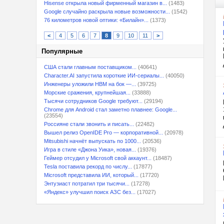
Hisense открыла новый фирменный магазин в...
(1483)
Google случайно раскрыла новые возможности...
(1542)
76 километров новой оптики: «Билайн»...
(1373)
<
4
5
6
7
8
9
10
11
>
Популярные
США стали главным поставщиком...
(40641)
Character.AI запустила короткие ИИ-сериалы...
(40050)
Инженеры уложили HBM на бок —...
(39725)
Морские сражения, крупнейшая...
(33888)
Тысячи сотрудников Google требуют...
(29194)
Chrome для Android стал заметно плавнее: Google...
(23554)
Россияне стали звонить и писать...
(22482)
Вышел релиз OpenIDE Pro — корпоративной...
(20978)
Mitsubishi начнёт выпускать по 1000...
(20536)
Игра в стиле «Джона Уика», новая...
(19376)
Геймер отсудил у Microsoft свой аккаунт...
(18487)
Tesla поставила рекорд по числу...
(17877)
Microsoft представила ИИ, который...
(17720)
Энтузиаст потратил три тысячи...
(17278)
«Яндекс» улучшил поиск АЗС без...
(17027)