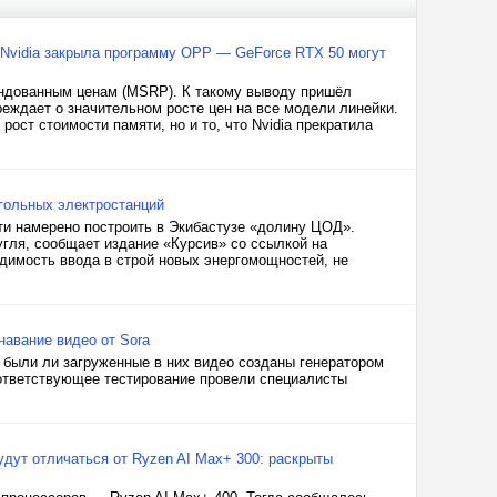
 Nvidia закрыла программу OPP — GeForce RTX 50 могут
мендованным ценам (MSRP). К такому выводу пришёл
реждает о значительном росте цен на все модели линейки.
ост стоимости памяти, но и то, что Nvidia прекратила
угольных электростанций
ти намерено построить в Экибастузе «долину ЦОД».
угля, сообщает издание «Курсив» со ссылкой на
димость ввода в строй новых энергомощностей, не
навание видео от Sora
 были ли загруженные в них видео созданы генератором
ответствующее тестирование провели специалисты
дут отличаться от Ryzen AI Max+ 300: раскрыты