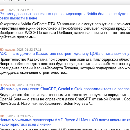
iXBT
, 2026-01-23 17:10
Рекомендованных розничных цен на видеокарты Nvidia больше не будет.
резко вырасти в цене
Ускорители Nvidia GeForce RTX 50 больше не смогут вернуться к реко
известный немецкий оверклокер и техноблогер Der8auer, который предуп
Изображение: WCCF По словам Der8auer, ключевая причина — не только р
действие программы...
3Dnews.ru
, 2026-01-23 17:11
АЭС — это долго: в Казахстане построят «долину ЦОД» с питанием от 
Правительство Казахстана при содействии акимата Павлодарской облас
Энергоснабжение дата-центров будет осуществляться за счёт местного 
президента страны Касым-Жомарта Токаева, который подчеркнул необхо
дожидаясь окончания строительства...
3Dnews.ru
, 2026-01-23 17:06
ИИ обманул сам себя: ChatGPT, Gemini и Grok провалили тест на распоз
Ведущие чат-боты с искусственным интеллектом не сумели определить,
OpenAI Sora — с этим не справился даже ChatGPT от самой OpenAI. Со
NewsGuard. Источник изображения: Solen Feyissa /...
iXBT
, 2026-01-23 16:55
Новые мобильные процессоры AMD Ryzen AI Max+ 400 почти ничем не бу
характеристики всей линейки