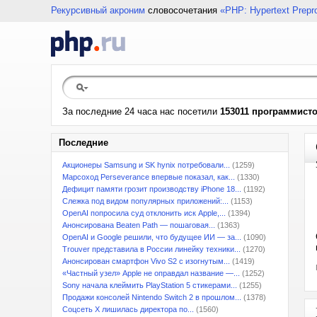
Рекурсивный акроним
словосочетания
«PHP: Hypertext Prepr
За последние 24 часа нас посетили
153011 программист
Последние
Акционеры Samsung и SK hynix потребовали...
(1259)
Марсоход Perseverance впервые показал, как...
(1330)
Дефицит памяти грозит производству iPhone 18...
(1192)
Слежка под видом популярных приложений:...
(1153)
OpenAI попросила суд отклонить иск Apple,...
(1394)
Анонсирована Beaten Path — пошаговая...
(1363)
OpenAI и Google решили, что будущее ИИ — за...
(1090)
Trouver представила в России линейку техники...
(1270)
Анонсирован смартфон Vivo S2 с изогнутым...
(1419)
«Частный узел» Apple не оправдал название —...
(1252)
Sony начала клеймить PlayStation 5 стикерами...
(1255)
Продажи консолей Nintendo Switch 2 в прошлом...
(1378)
Соцсеть X лишилась директора по...
(1560)