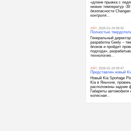
«длине прыжка с ледя
низких температур -3
безопасности Changan
контроля...
iXBT
, 2026-01-24 09:43
Полностью твердотель
Генеральный директор 
разработка Geely – т
блоков и пройдет про
подхода», разрабатыва
технологию...
iXBT
, 2026-01-24 09:47
Представлен новый Kia
Новый Kia Sportage Pl
Kia в Яньчэне, провин
расположены задние ф
Габариты автомобиля с
колесная...