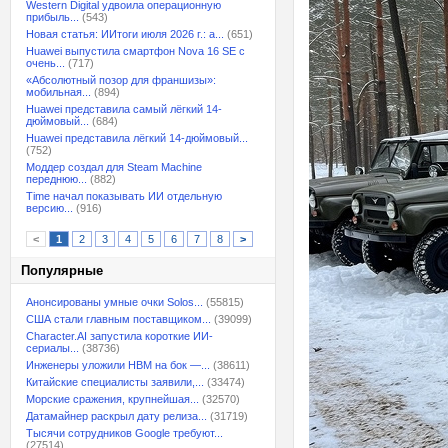
Western Digital удвоила операционную
прибыль...
(543)
Новая статья: ИИтоги июля 2026 г.: а...
(651)
Huawei выпустила смартфон Nova 16 SE с
очень...
(717)
«Абсолютный позор для франшизы»:
мобильная...
(894)
Huawei представила самый лёгкий 14-
дюймовый...
(684)
Huawei представила лёгкий 14-дюймовый...
(752)
Моддер создал для Steam Machine
переднюю...
(882)
Time начал показывать ИИ отдельную
версию...
(916)
<
1
2
3
4
5
6
7
8
>
Популярные
Анонсированы умные очки Solos...
(55815)
США стали главным поставщиком...
(39099)
Character.AI запустила короткие ИИ-
сериалы...
(38736)
Инженеры уложили HBM на бок —...
(38611)
Китайские специалисты заявили,...
(33474)
Морские сражения, крупнейшая...
(32570)
Датамайнер раскрыл дату релиза...
(31719)
Тысячи сотрудников Google требуют...
(27514)