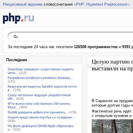
Рекурсивный акроним
словосочетания
«PHP: Hypertext Preprocessor»
За последние 24 часа нас посетили
126508 программистов
и
9391 
Последние
Целую партию п
выставили на п
DeepSeek планирует существенно поднять
цены...
(314)
Разработка китайского ролевого боевика...
(231)
Квартальная выручка Sandisk выросла почти
в...
(376)
Сразу несколько ведущих разработчиков
ИИ...
(619)
В Саранске на продаж
M**a выпустила собственного ИИ-агента
которые долгие годы 
Muse...
(484)
Фактически речь идёт
Reddit доверила нейросети оценивать...
(439)
с открытым кузовом и
Huawei представила ноутбук со складным...
(638)
На фоне дефицита DRAM Apple обратилась
к...
(915)