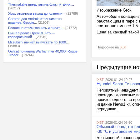
Thermaltake представила блок питания,...
(26217)
Изображение Grok
Xbox отметила выход дополнения...
(22789)
Автомобили оснащены
Chrome для Android стал заметно
работающим в паре с 
плавнее: Google...
(21903)
составляет менее 1,5 
Россияне стали звонить и писать...
(21772)
Цена за каждый такой
Вышел релиз OpenIDE Pro —
корпоративной...
(20310)
Mitsubishi начнёт выпускать по 1000...
(19883)
Подробнее на
iXBT
Owlcat починила Warhammer 40,000: Rogue
Trader...
(19244)
Предыдущие но
iXBT
, 2026-01-24 10:27
Hyundai Santa Fe ново
Неприятный инцидент п
проходил дорожные ис
произошедшего во вре
издание News1.kr, ого
переднюю...
iXBT
, 2026-01-24 08:50
Обычный неподготовле
-30 °C и установил ми
Бензиновый кроссовер