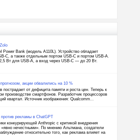
Zolo
l Power Bank (модель A110L). Устройство обладает
SB-C, а также отдельным портом USB-C и портом USB-A.
,5 Вт для USB-A, а вход через USB-C — до 20 Вт.
прогнозом, акции обвалились на 10 %
в пострадает от дефицита памяти и роста цен. Теперь к
ри производстве смартфонов. Разработчик процессоров
ий квартал. Источник изображения: Qualcomm...
c против рекламы в ChatGPT
ики конкурирующей Anthropic с критикой внедрения
о «явно нечестными». По мнению Альтмана, создатели
аблуждение относительно того, как реклама влияет на