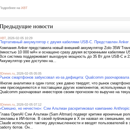
Подробнее на
iXBT
Предыдущие новости
iXBT
, 2026-02-05 10:29
Портативный аккумулятор с двумя кабелями USB-C. Представлен Anker 
Компания Anker представила новый внешний аккумулятор Zolo 35W Trave
ёмкостью 10 000 мАч и оснащено сразу двумя встроенными кабелями U
Вся система поддерживает выходную мощность до 35 Вт для USB-C и 22
Аккумулятор уже доступен на...
3Dnews.ru
, 2026-02-05 05:05
Рынок смартфонов забуксовал из-за дефицита: Qualcomm разочаровала 
Многие аналитики в один голос уже давно твердят, что рынок смартфоно
ним присоединяются и поставщики других компонентов, используемых п
Qualcomm разочаровал инвесторов своим прогнозом по выручке на текущ
3Dnews.ru
, 2026-02-05 07:12
«Смешно, но нечестно»: Сэм Альтман раскритиковал кампанию Anthropi
Глава OpenAI Сэм Альтман (Sam Altman) подверг критике ироничные рол
рекламы в ИИ-ботов. В своей публикации в X он назвал их смешными, н
Claude используют тактику двусмысленности и вводят пользователей в з
работу ботов. Он...