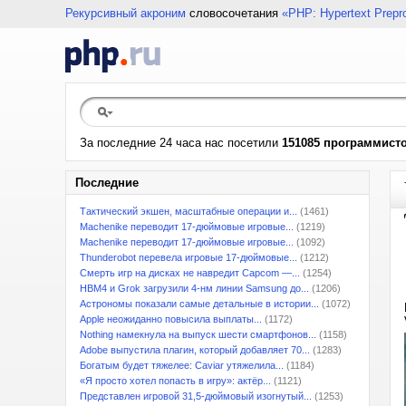
Рекурсивный акроним
словосочетания
«PHP: Hypertext Prepr
За последние 24 часа нас посетили
151085 программист
Последние
Тактический экшен, масштабные операции и...
(1461)
Machenike переводит 17-дюймовые игровые...
(1219)
Machenike переводит 17-дюймовые игровые...
(1092)
Thunderobot перевела игровые 17-дюймовые...
(1212)
Смерть игр на дисках не навредит Capcom —...
(1254)
HBM4 и Grok загрузили 4-нм линии Samsung до...
(1206)
Астрономы показали самые детальные в истории...
(1072)
Apple неожиданно повысила выплаты...
(1172)
Nothing намекнула на выпуск шести смартфонов...
(1158)
Adobe выпустила плагин, который добавляет 70...
(1283)
Богатым будет тяжелее: Caviar утяжелила...
(1184)
«Я просто хотел попасть в игру»: актёр...
(1121)
Представлен игровой 31,5-дюймовый изогнутый...
(1253)