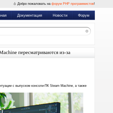
Добро пожаловать на
форум PHP программистов
!
вная
Документация
Новости
Форум
 Machine пересматриваются из-за
Дата:
2026-
02-
05
10:14
итуации с выпуском консоли-ПК Steam Machine, а также