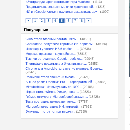
«Экстраординарно жестокая» игра Machine...
(1113)
Представлены элегантные очки дополненной...
(1218)
ИИ в «Google Картах» научился заказывать еду...
(1090)
<
1
2
3
4
5
6
7
8
>
Популярные
США стали главным поставщиком...
(40521)
Character.AI запустила короткие ИИ-сериалы...
(39956)
Инженеры уложили HBM на бок —...
(39638)
Морские сражения, крупнейшая...
(33816)
Тысячи сотрудников Google требуют...
(29043)
Thermaltake представила блок питания,...
(26851)
Chrome для Android стал заметно плавнее: Google...
(23429)
Россияне стали звонить и писать...
(22421)
Вышел релиз OpenIDE Pro — корпоративной...
(20936)
Mitsubishi начнёт выпускать по 1000...
(20486)
Игра в стиле «Джона Уика», новая...
(19323)
Геймер отсудил у Microsoft свой аккаунт...
(18428)
Tesla поставила рекорд по числу...
(17757)
Microsoft представила ИИ, который...
(17653)
Энтузиаст потратил три тысячи...
(17239)