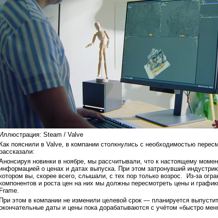
Иллюстрация: Steam / Valve
Как пояснили в Valve, в компании столкнулись с необходимостью пересм
рассказали:
Анонсируя новинки в ноябре, мы рассчитывали, что к настоящему момен
информацией о ценах и датах выпуска. При этом затронувший индустри
котором вы, скорее всего, слышали, с тех пор только возрос. Из-за огр
компонентов и роста цен на них мы должны пересмотреть цены и график
Frame.
При этом в компании не изменили целевой срок — планируется выпустить
окончательные даты и цены пока дорабатываются с учётом «быстро ме