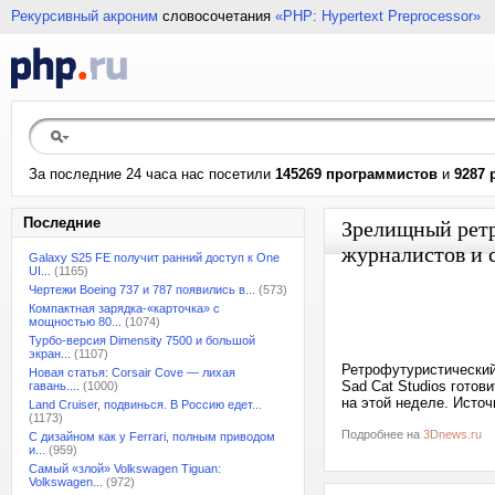
Рекурсивный акроним
словосочетания
«PHP: Hypertext Preprocessor»
За последние 24 часа нас посетили
145269 программистов
и
9287 
Последние
Зрелищный ретр
журналистов и 
Galaxy S25 FE получит ранний доступ к One
UI...
(1165)
Чертежи Boeing 737 и 787 появились в...
(573)
Компактная зарядка-«карточка» с
мощностью 80...
(1074)
Турбо-версия Dimensity 7500 и большой
экран...
(1107)
Ретрофутуристический
Новая статья: Corsair Cove — лихая
Sad Cat Studios готов
гавань....
(1000)
на этой неделе. Источ
Land Cruiser, подвинься. В Россию едет...
(1173)
Подробнее на
3Dnews.ru
С дизайном как у Ferrari, полным приводом
и...
(959)
Самый «злой» Volkswagen Tiguan:
Volkswagen...
(972)