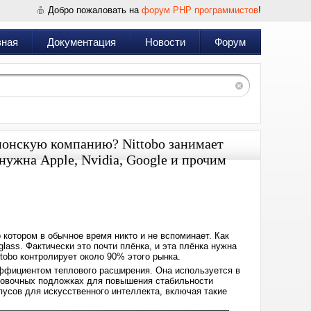
Добро пожаловать на
форум PHP программистов
!
вная
Документация
Новости
Форум
понскую компанию? Nittobo занимает
нужна Apple, Nvidia, Google и прочим
Дата:
2026-
02-
10
22:32
котором в обычное время никто и не вспоминает. Как
glass. Фактически это почти плёнка, и эта плёнка нужна
ttobo контролирует около 90% этого рынка.
эффициентом теплового расширения. Она используется в
аковочных подложках для повышения стабильности
сов для искусственного интеллекта, включая такие