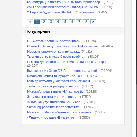
Конфигурация памяти из 2015 года, процессор...
(1422)
«Мы собираемся построить заводы на Луне»....
(1090)
У Европы будет свой Starlink: ЕС утвердил...
(1707)
<
1
2
3
4
5
6
7
8
>
Популярные
США стали главным поставщиком...
(41228)
Character.AI запустила короткие ИИ-сериалы...
(40485)
Морские сражения, крупнейшая...
(34311)
Тысячи сотрудников Google требуют...
(30105)
Chrome для Android стал заметно плавнее: Google...
(24234)
Вышел релиз OpenIDE Pro — корпоративной...
(21204)
Mitsubishi начнёт выпускать по 1000...
(20757)
Геймер отсудил у Microsoft свой аккаунт...
(18789)
Tesla поставила рекорд по числу...
(18552)
Microsoft представила ИИ, который...
(18228)
Энтузиаст потратил три тысячи...
(17520)
«Яндекс» улучшил поиск АЗС без...
(17319)
Samsung рассчитывает запустить...
(17066)
Microsoft и Mistral обменяются моделями...
(16867)
«Яндекс» посадил ИИ-агентов...
(15558)