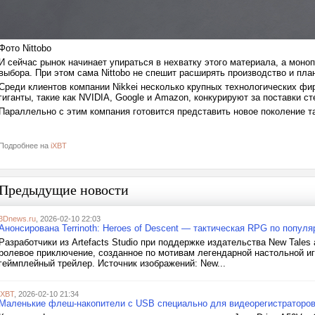
Фото Nittobo
И сейчас рынок начинает упираться в нехватку этого материала, а моноп
выбора. При этом сама Nittobo не спешит расширять производство и пл
Среди клиентов компании Nikkei несколько крупных технологических фир
гиганты, такие как NVIDIA, Google и Amazon, конкурируют за поставки ст
Параллельно с этим компания готовится представить новое поколение та
Подробнее на
iXBT
Предыдущие новости
3Dnews.ru
, 2026-02-10 22:03
Анонсирована Terrinoth: Heroes of Descent — тактическая RPG по популя
Разработчики из Artefacts Studio при поддержке издательства New Tales 
ролевое приключение, созданное по мотивам легендарной настольной и
геймплейный трейлер. Источник изображений: New...
iXBT
, 2026-02-10 21:34
Маленькие флеш-накопители с USB специально для видеорегистраторов