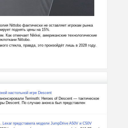
олия Nittobo фактически не оставляет игрокам рынка
анирует поднять цены на 15%.
м. Как отмечает Nikkei, американские технологические
еклоткани Nittobo.
кого стекла, правда, это произойдёт лишь в 2028 году.
рной настольной игре Descent
анонсировали Terrinoth: Heroes of Descent — тактическое
гры Descent. По случаю анонса был представлен
. Lexar представила модели JumpDrive A50V и C50V