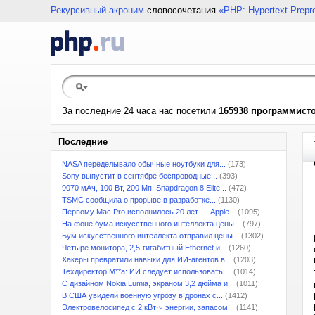
Рекурсивный акроним
словосочетания
«PHP: Hypertext Prepr
За последние 24 часа нас посетили
165938 программист
Последние
NASA переделывало обычные ноутбуки для...
(173)
Sony выпустит в сентябре беспроводные...
(393)
9070 мАч, 100 Вт, 200 Мп, Snapdragon 8 Elite...
(472)
TSMC сообщила о прорыве в разработке...
(1130)
Первому Mac Pro исполнилось 20 лет — Apple...
(1095)
На фоне бума искусственного интеллекта цены...
(797)
Бум искусственного интеллекта отправил цены...
(1302)
Четыре монитора, 2,5-гигабитный Ethernet и...
(1260)
Хакеры превратили навыки для ИИ-агентов в...
(1203)
Техдиректор M**a: ИИ следует использовать,...
(1014)
С дизайном Nokia Lumia, экраном 3,2 дюйма и...
(1011)
В США увидели военную угрозу в дронах с...
(1412)
Электровелосипед с 2 кВт·ч энергии, запасом...
(1141)