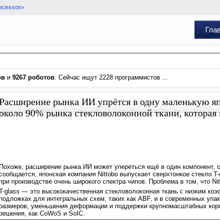
ocessor»
Гла
ов
и
9267 роботов
. Сейчас ищут 2228 программистов ...
Расширение рынка ИИ упрётся в одну маленькую я
около 90% рынка стекловолоконной ткани, которая 
Похоже, расширение рынка ИИ может упереться ещё в один компонент, о 
сообщается, японская компания Nittobo выпускает сверхтонкое стекло T-
при производстве очень широкого спектра чипов. Проблема в том, что Ni
T-glass — это высококачественная стекловолоконная ткань с низким ко
подложках для интегральных схем, таких как ABF, и в современных уп
размеров, уменьшения деформации и поддержки крупномасштабных корпу
решения, как CoWoS и SoIC.