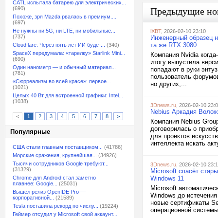
CATL испытала батарею для электрических...
(690)
Предыдущие но
Похоже, зря Mazda рвалась в премиум....
(697)
Не нужны ни 5G, ни LTE, ни мобильные...
iXBT
, 2026-02-10 23:10
(737)
Инженерный образец н
та же RTX 3080
Cloudflare: Через пять лет ИИ будет...
(340)
SpaceX передумала: «тарелку» Starlink Mini...
Компания Nvidia когда
(690)
итогу выпустила верси
Один нанометр — и обычный материал...
попадают в руки энту
(781)
пользователь форумов
«Сюрреализм во всей красе»: первое...
но других,...
(1021)
Целых 40 Вт для встроенной графики: Intel...
(1038)
3Dnews.ru
, 2026-02-10 23:
Nebius Аркадия Воложа
<
1
2
3
4
5
6
7
8
>
Компания Nebius Grou
договорилась о приобр
Популярные
для проектов искусств
интеллекта искать ак
США стали главным поставщиком...
(41786)
Морские сражения, крупнейшая...
(34926)
Тысячи сотрудников Google требуют...
3Dnews.ru
, 2026-02-10 23:
(31329)
Microsoft спасёт стар
Chrome для Android стал заметно
Windows 11
плавнее: Google...
(25031)
Microsoft автоматичес
Вышел релиз OpenIDE Pro —
Windows до истечения 
корпоративной...
(21589)
новые сертификаты Se
Tesla поставила рекорд по числу...
(19224)
операционной системы 
Геймер отсудил у Microsoft свой аккаунт...