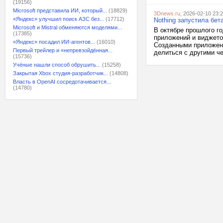
(19156)
Microsoft представила ИИ, который...
(18829)
3Dnews.ru
, 2026-02-10 23:
«Яндекс» улучшил поиск АЗС без...
(17712)
Nothing запустила бет
Microsoft и Mistral обменяются моделями...
В октябре прошлого го
(17385)
приложений и виджето
«Яндекс» посадил ИИ-агентов...
(16010)
Созданными приложени
Первый трейлер и «непревзойдённая...
делиться с другими че
(15736)
Учёные нашли способ обрушить...
(15258)
Закрытая Xbox студия-разработчик...
(14808)
Власть в OpenAI сосредотачивается...
(14780)