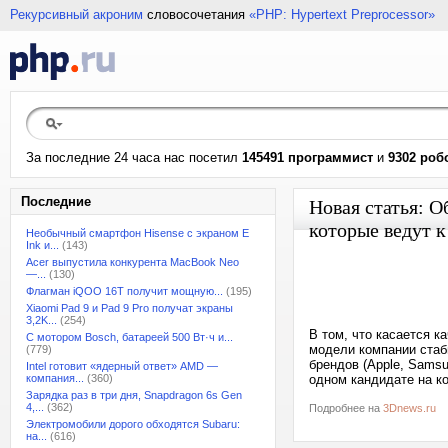
Рекурсивный акроним
словосочетания
«PHP: Hypertext Preprocessor»
За последние 24 часа нас посетил
145491 программист
и
9302 роб
Последние
Новая статья: О
которые ведут к
Необычный смартфон Hisense с экраном E
Ink и...
(143)
Acer выпустила конкурента MacBook Neo
—...
(130)
Флагман iQOO 16T получит мощную...
(195)
Xiaomi Pad 9 и Pad 9 Pro получат экраны
3,2K...
(254)
В том, что касается к
С мотором Bosch, батареей 500 Вт·ч и...
модели компании стаб
(779)
брендов (Apple, Samsu
Intel готовит «ядерный ответ» AMD —
компания...
(360)
одном кандидате на к
Зарядка раз в три дня, Snapdragon 6s Gen
4,...
(362)
Подробнее на
3Dnews.ru
Электромобили дорого обходятся Subaru:
на...
(616)