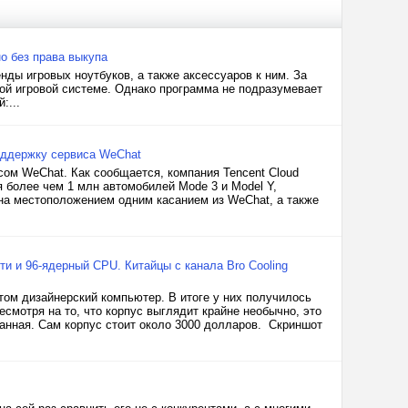
но без права выкупа
ды игровых ноутбуков, а также аксессуаров к ним. За
ой игровой системе. Однако программа не подразумевает
:...
оддержку сервиса WeChat
сом WeChat. Как сообщается, компания Tencent Cloud
 более чем 1 млн автомобилей Mode 3 и Model Y,
ена местоположением одним касанием из WeChat, а также
ти и 96-ядерный CPU. Китайцы с канала Bro Cooling
том дизайнерский компьютер. В итоге у них получилось
есмотря на то, что корпус выглядит крайне необычно, это
отанная. Сам корпус стоит около 3000 долларов. Скриншот