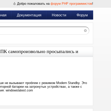
Добро пожаловать на
форум PHP программистов
!
вная
Документация
Новости
Форум
го ПК самопроизвольно просыпались и
Дата:
2026-
02-
11
23:04
ьше не вызывают проблем с режимом Modern Standby. Это
орной батареи на затронутых устройствах, а также с
я: windowslatest.com