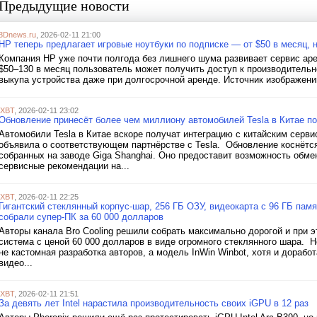
Предыдущие новости
3Dnews.ru
, 2026-02-11 21:00
HP теперь предлагает игровые ноутбуки по подписке — от $50 в месяц, 
Компания HP уже почти полгода без лишнего шума развивает сервис арен
$50–130 в месяц пользователь может получить доступ к производительн
выкупа устройства даже при долгосрочной аренде. Источник изображений
iXBT
, 2026-02-11 23:02
Обновление принесёт более чем миллиону автомобилей Tesla в Китае п
Автомобили Tesla в Китае вскоре получат интеграцию с китайским серви
объявила о соответствующем партнёрстве с Tesla. Обновление коснётся
собранных на заводе Giga Shanghai. Оно предоставит возможность обм
сервисные рекомендации на...
iXBT
, 2026-02-11 22:25
Гигантский стеклянный корпус-шар, 256 ГБ ОЗУ, видеокарта с 96 ГБ памя
собрали супер-ПК за 60 000 долларов
Авторы канала Bro Cooling решили собрать максимально дорогой и при э
система с ценой 60 000 долларов в виде огромного стеклянного шара. Н
не кастомная разработка авторов, а модель InWin Winbot, хотя и дораб
видео...
iXBT
, 2026-02-11 21:51
За девять лет Intel нарастила производительность своих iGPU в 12 раз