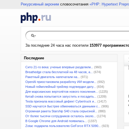
Рекурсивный акроним
словосочетания
«PHP: Hypertext Prepr
За последние 24 часа нас посетили
153977 программист
Последние
Сито 21-го века: ученые впервые разделили...
(960)
Breathedge стала бесплатной на 48 часов, а...
(674)
Ракетный двигатель напечатали на...
(971)
OpenAI приостановила разработку ИИ-модели...
(692)
Новый геймплейный трейлер подтвердил дату...
(834)
Для марсианских вертолётов нового поколения...
(1225)
Китай снова попытается запустить и посадить...
(1209)
Tesla признала массовый дефект Cybertruck и...
(1417)
SSD научатся быстрее обмениваться данными с...
(906)
Огромная ракета Starship S40 стала серьезной...
(880)
От более тысячи сотрудников осталось около...
(1274)
В Google Chrome для Android появилась...
(1337)
Zotac подарила пользователю GeForce RTX 5090...
(923)