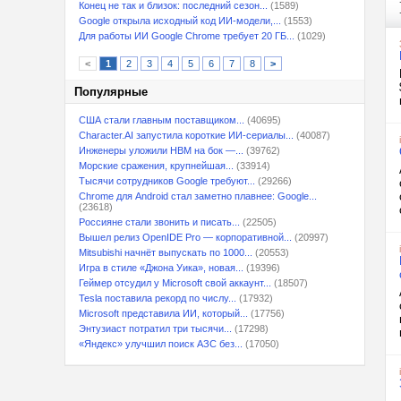
Конец не так и близок: последний сезон...
(1589)
Google открыла исходный код ИИ-модели,...
(1553)
Для работы ИИ Google Chrome требует 20 ГБ...
(1029)
<
1
2
3
4
5
6
7
8
>
Популярные
США стали главным поставщиком...
(40695)
Character.AI запустила короткие ИИ-сериалы...
(40087)
Инженеры уложили HBM на бок —...
(39762)
Морские сражения, крупнейшая...
(33914)
Тысячи сотрудников Google требуют...
(29266)
Chrome для Android стал заметно плавнее: Google...
(23618)
Россияне стали звонить и писать...
(22505)
Вышел релиз OpenIDE Pro — корпоративной...
(20997)
Mitsubishi начнёт выпускать по 1000...
(20553)
Игра в стиле «Джона Уика», новая...
(19396)
Геймер отсудил у Microsoft свой аккаунт...
(18507)
Tesla поставила рекорд по числу...
(17932)
Microsoft представила ИИ, который...
(17756)
Энтузиаст потратил три тысячи...
(17298)
«Яндекс» улучшил поиск АЗС без...
(17050)