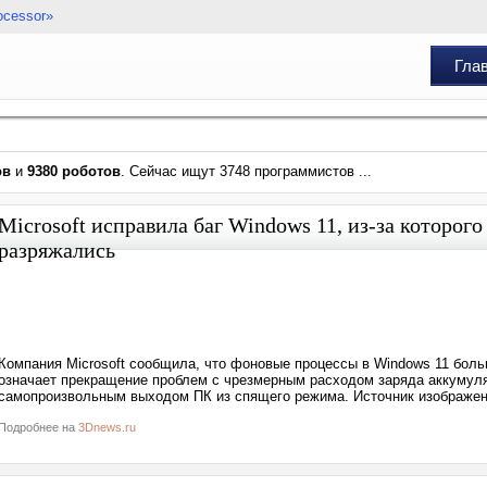
ocessor»
Гла
ов
и
9380 роботов
. Сейчас ищут 3748 программистов ...
Microsoft исправила баг Windows 11, из-за которо
разряжались
Компания Microsoft сообщила, что фоновые процессы в Windows 11 бол
означает прекращение проблем с чрезмерным расходом заряда аккумулят
самопроизвольным выходом ПК из спящего режима. Источник изображени
Подробнее на
3Dnews.ru