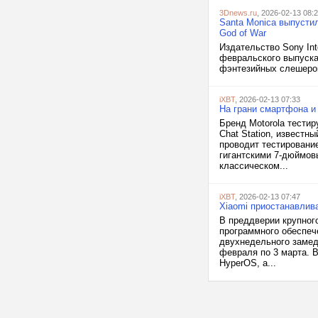
3Dnews.ru
, 2026-02-13 08:
Santa Monica выпустил
God of War
Издательство Sony Inte
февральского выпуска
фэнтезийных слешеров 
iXBT
, 2026-02-13 07:33
На грани смартфона и
Бренд Motorola тестир
Chat Station, известн
проводит тестировани
гигантскими 7-дюймов
классическом...
iXBT
, 2026-02-13 07:47
Xiaomi приостанавлив
В преддверии крупног
программного обеспеч
двухнедельного замед
февраля по 3 марта. В
HyperOS, а...