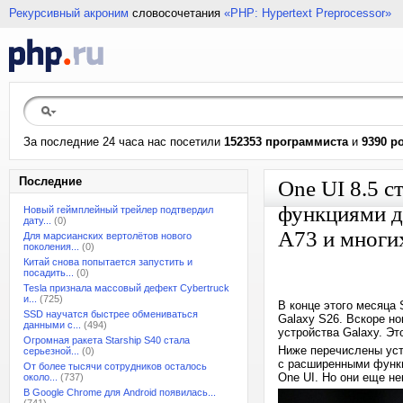
Рекурсивный акроним
словосочетания
«PHP: Hypertext Preprocessor»
За последние 24 часа нас посетили
152353 программиста
и
9390 р
Последние
One UI 8.5 
функциями д
Новый геймплейный трейлер подтвердил
дату...
(0)
A73 и многи
Для марсианских вертолётов нового
поколения...
(0)
Китай снова попытается запустить и
посадить...
(0)
Tesla признала массовый дефект Cybertruck
и...
(725)
В конце этого месяца 
SSD научатся быстрее обмениваться
Galaxy S26. Вскоре н
данными с...
(494)
устройства Galaxy. Э
Огромная ракета Starship S40 стала
Ниже перечислены устр
серьезной...
(0)
с расширенными функц
От более тысячи сотрудников осталось
One UI. Но они еще не
около...
(737)
В Google Chrome для Android появилась...