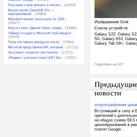
Россияне стали звонить и писать...
(22474)
Вышел релиз OpenIDE Pro —
корпоративной...
(20963)
Mitsubishi начнёт выпускать по 1000...
Изображение Grok
(20527)
Список устройств:
Игра в стиле «Джона Уика», новая...
(19366)
Геймер отсудил у Microsoft свой аккаунт...
Galaxy S22; Galaxy S22
(18478)
5G; Galaxy A53; Galaxy
Tesla поставила рекорд по числу...
(17861)
Galaxy Tab S8+; Galaxy
Microsoft представила ИИ, который...
(17712)
Энтузиаст потратил три тысячи...
(17271)
«Яндекс» улучшил поиск АЗС без...
(17021)
Подробнее на
iXBT
Предыдущи
новости
злоупотребление цена
Вступивший в силу в 
претензий к деятельно
на общую сумму €9,5 
ценообразования в рек
платят Google...