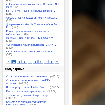
(741)
Zotac подарила пользователю GeForce RTX
5090...
(544)
Конец не так и близок: последний сезон...
(1253)
Google открыла исходный код ИИ-модели,...
(1224)
Для работы ИИ Google Chrome требует 20
ГБ...
(803)
Режиссёр «Колобка» и независимая
лаборатория...
(852)
9000 мАч, 100 Вт и экран 2K: iQOO Neo 11...
(841)
«Беспрецедентные» предзаказы GTA VI...
(1370)
«Это попросту не имеет смысла»: глава...
(645)
<
1
2
3
4
5
6
7
8
>
Популярные
США стали главным поставщиком...
(40620)
Character.AI запустила короткие ИИ-
сериалы...
(40032)
Инженеры уложили HBM на бок —...
(39717)
Морские сражения, крупнейшая...
(33874)
Тысячи сотрудников Google требуют...
(29175)
Chrome для Android стал заметно
плавнее: Google...
(23534)