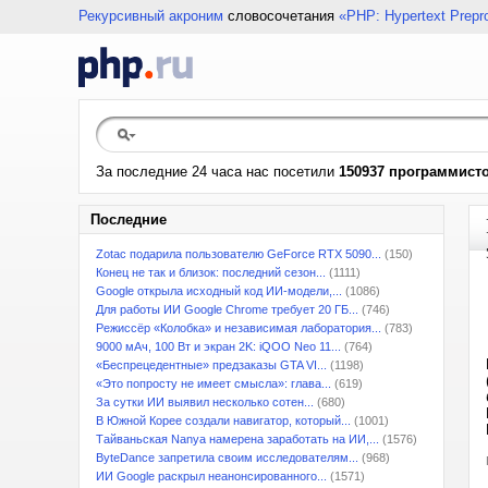
Рекурсивный акроним
словосочетания
«PHP: Hypertext Prepr
За последние 24 часа нас посетили
150937 программист
Последние
Zotac подарила пользователю GeForce RTX 5090...
(150)
Конец не так и близок: последний сезон...
(1111)
Google открыла исходный код ИИ-модели,...
(1086)
Для работы ИИ Google Chrome требует 20 ГБ...
(746)
Режиссёр «Колобка» и независимая лаборатория...
(783)
9000 мАч, 100 Вт и экран 2K: iQOO Neo 11...
(764)
«Беспрецедентные» предзаказы GTA VI...
(1198)
«Это попросту не имеет смысла»: глава...
(619)
За сутки ИИ выявил несколько сотен...
(680)
В Южной Корее создали навигатор, который...
(1001)
Тайваньская Nanya намерена заработать на ИИ,...
(1576)
ByteDance запретила своим исследователям...
(968)
ИИ Google раскрыл неанонсированного...
(1571)