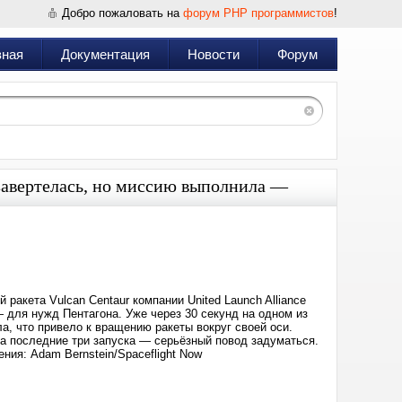
Добро пожаловать на
форум PHP программистов
!
вная
Документация
Новости
Форум
 завертелась, но миссию выполнила —
Дата:
2026-
02-
13
12:40
ракета Vulcan Centaur компании United Launch Alliance
 для нужд Пентагона. Уже через 30 секунд на одном из
а, что привело к вращению ракеты вокруг своей оси.
за последние три запуска — серьёзный повод задуматься.
ния: Adam Bernstein/Spaceflight Now