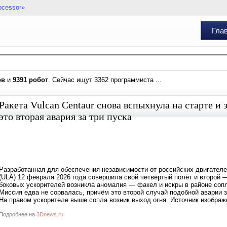
ocessor»
Гла
ов
и
9391 робот
. Сейчас ищут 3362 программиста ...
Ракета Vulcan Centaur снова вспыхнула на старте и
это вторая авария за три пуска
Разработанная для обеспечения независимости от российских двигателей 
(ULA) 12 февраля 2026 года совершила свой четвёртый полёт и второй —
боковых ускорителей возникла аномалия — факел и искры в районе сопл
Миссия едва не сорвалась, причём это второй случай подобной аварии 
На правом ускорителе выше сопла возник выход огня. Источник изображе
Подробнее на
3Dnews.ru