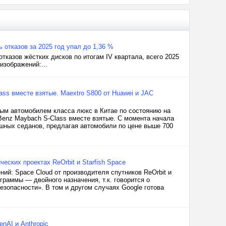
отказов за 2025 год упал до 1,36 %
тказов жёстких дисков по итогам IV квартала, всего 2025
изображений:...
ss вместе взятые. Maextro S800 от Huawei и JAC
ым автомобилем класса люкс в Китае по состоянию на
Benz Maybach S-Class вместе взятые. С момента начала
ошных седанов, предлагая автомобили по цене выше 700
еских проектах ReOrbit и Starfish Space
ий: Space Cloud от производителя спутников ReOrbit и
ограммы — двойного назначения, т.к. говорится о
зопасности». В том и другом случаях Google готова
nAI и Anthropic