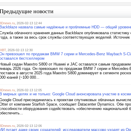
Предыдущие новости
3Dnews.ru
, 2026-02-13 12:44
Backblaze назвала самые надёжные и проблемные HDD — общий уровень 
Служба облачного хранения данных Backblaze опубликовала статистику о
года, а также за весь срок службы соответствующих моделей. Источник 
iXBT
, 2026-02-13 12:30
Он превзошел по продажам BMW 7 серии и Mercedes-Benz Maybach S-Cla
оставался бестселлером
Новый седан Maextro S800 от Huawei и JAC оставался самым продаваем
январь 2026 года. Он превзошел по продажам BMW 7 серии и Mercedes-
поставок в августе 2025 года Maextro S800 доминирует в сегменте роск
000 юаней (~100 000...
3Dnews.ru
, 2026-02-13 12:05
В мирных целях и не только: Google Cloud анонсировала участие в космич
Google Cloud присоединилась к проектам спутниковых облачных вычислен
Otter от компании Starfish Space, сообщает Datacenter Dynamics. Обе пр
способности оборудования содействовать «обеспечению национальной бе
обеспечить...
3Dnews.ru
, 2026-02-13 12:06
ИИ пугает даже своих создателей: исследователи массово уходят из Ope