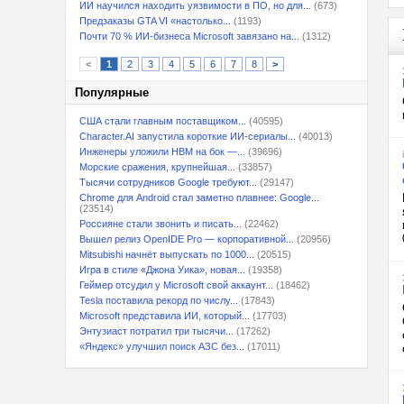
ИИ научился находить уязвимости в ПО, но для...
(673)
Предзаказы GTA VI «настолько...
(1193)
Почти 70 % ИИ-бизнеса Microsoft завязано на...
(1312)
<
1
2
3
4
5
6
7
8
>
Популярные
США стали главным поставщиком...
(40595)
Character.AI запустила короткие ИИ-сериалы...
(40013)
Инженеры уложили HBM на бок —...
(39696)
Морские сражения, крупнейшая...
(33857)
Тысячи сотрудников Google требуют...
(29147)
Chrome для Android стал заметно плавнее: Google...
(23514)
Россияне стали звонить и писать...
(22462)
Вышел релиз OpenIDE Pro — корпоративной...
(20956)
Mitsubishi начнёт выпускать по 1000...
(20515)
Игра в стиле «Джона Уика», новая...
(19358)
Геймер отсудил у Microsoft свой аккаунт...
(18462)
Tesla поставила рекорд по числу...
(17843)
Microsoft представила ИИ, который...
(17703)
Энтузиаст потратил три тысячи...
(17262)
«Яндекс» улучшил поиск АЗС без...
(17011)