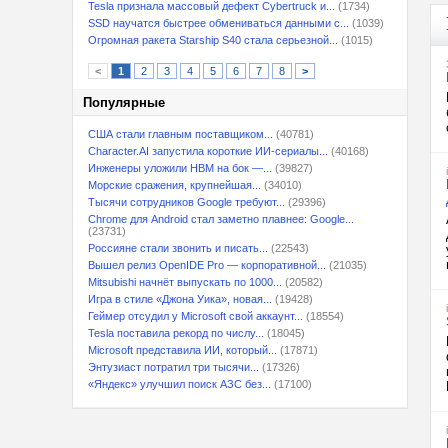
Tesla признала массовый дефект Cybertruck и...
(1734)
SSD научатся быстрее обмениваться данными с...
(1039)
Огромная ракета Starship S40 стала серьезной...
(1015)
<
1
2
3
4
5
6
7
8
>
Популярные
США стали главным поставщиком...
(40781)
Character.AI запустила короткие ИИ-сериалы...
(40168)
Инженеры уложили HBM на бок —...
(39827)
Морские сражения, крупнейшая...
(34010)
Тысячи сотрудников Google требуют...
(29396)
Chrome для Android стал заметно плавнее: Google...
(23731)
Россияне стали звонить и писать...
(22543)
Вышел релиз OpenIDE Pro — корпоративной...
(21035)
Mitsubishi начнёт выпускать по 1000...
(20582)
Игра в стиле «Джона Уика», новая...
(19428)
Геймер отсудил у Microsoft свой аккаунт...
(18554)
Tesla поставила рекорд по числу...
(18045)
Microsoft представила ИИ, который...
(17871)
Энтузиаст потратил три тысячи...
(17326)
«Яндекс» улучшил поиск АЗС без...
(17100)