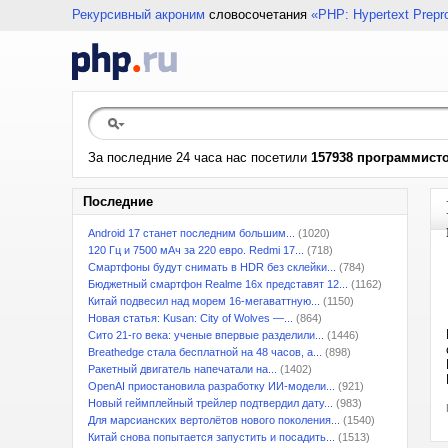
Рекурсивный акроним
словосочетания
«PHP: Hypertext Prepr
За последние 24 часа нас посетили
157938 программист
Последние
Android 17 станет последним большим...
(1020)
120 Гц и 7500 мАч за 220 евро. Redmi 17...
(718)
Смартфоны будут снимать в HDR без склейки...
(784)
Бюджетный смартфон Realme 16x представят 12...
(1162)
Китай подвесил над морем 16-мегаваттную...
(1150)
Новая статья: Kusan: City of Wolves —...
(864)
Сито 21-го века: ученые впервые разделили...
(1446)
Breathedge стала бесплатной на 48 часов, а...
(898)
Ракетный двигатель напечатали на...
(1402)
OpenAI приостановила разработку ИИ-модели...
(921)
Новый геймплейный трейлер подтвердил дату...
(983)
Для марсианских вертолётов нового поколения...
(1540)
Китай снова попытается запустить и посадить...
(1513)