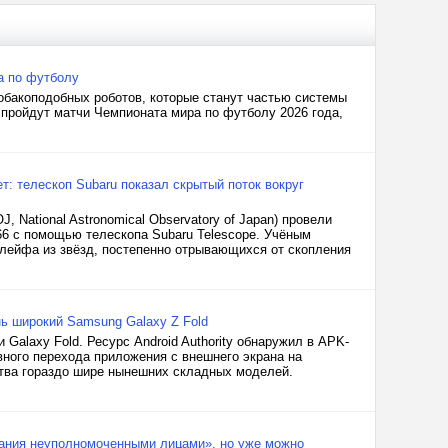
а по футболу
обакоподобных роботов, которые станут частью системы
 пройдут матчи Чемпионата мира по футболу 2026 года,
: телескоп Subaru показал скрытый поток вокруг
National Astronomical Observatory of Japan) провели
6 с помощью телескопа Subaru Telescope. Учёным
шлейфа из звёзд, постепенно отрывающихся от скопления
ь широкий Samsung Galaxy Z Fold
alaxy Fold. Ресурс Android Authority обнаружил в APK-
вного перехода приложения с внешнего экрана на
ства гораздо шире нынешних складных моделей.
ания неуполномоченными лицами», но уже можно