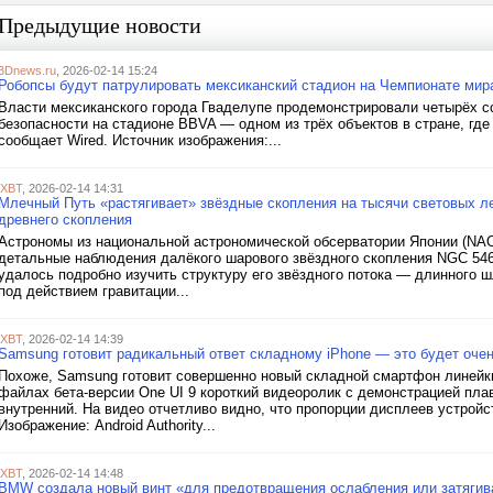
Предыдущие новости
3Dnews.ru
, 2026-02-14 15:24
Робопсы будут патрулировать мексиканский стадион на Чемпионате мир
Власти мексиканского города Гваделупе продемонстрировали четырёх с
безопасности на стадионе BBVA — одном из трёх объектов в стране, где
сообщает Wired. Источник изображения:...
iXBT
, 2026-02-14 14:31
Млечный Путь «растягивает» звёздные скопления на тысячи световых лет
древнего скопления
Астрономы из национальной астрономической обсерватории Японии (NAOJ, 
детальные наблюдения далёкого шарового звёздного скопления NGC 546
удалось подробно изучить структуру его звёздного потока — длинного 
под действием гравитации...
iXBT
, 2026-02-14 14:39
Samsung готовит радикальный ответ складному iPhone — это будет очен
Похоже, Samsung готовит совершенно новый складной смартфон линейки G
файлах бета-версии One UI 9 короткий видеоролик с демонстрацией пла
внутренний. На видео отчетливо видно, что пропорции дисплеев устрой
Изображение: Android Authority...
iXBT
, 2026-02-14 14:48
BMW создала новый винт «для предотвращения ослабления или затягив