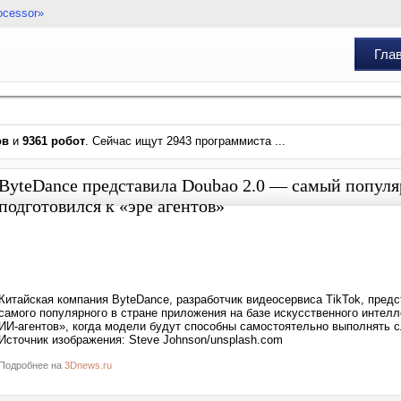
ocessor»
Гла
ов
и
9361 робот
. Сейчас ищут 2943 программиста ...
ByteDance представила Doubao 2.0 — самый попул
подготовился к «эре агентов»
Китайская компания ByteDance, разработчик видеосервиса TikTok, пред
самого популярного в стране приложения на базе искусственного интелл
ИИ-агентов», когда модели будут способны самостоятельно выполнять с
Источник изображения: Steve Johnson/unsplash.com
Подробнее на
3Dnews.ru