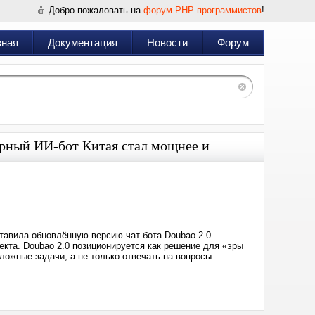
Добро пожаловать на
форум PHP программистов
!
вная
Документация
Новости
Форум
ярный ИИ-бот Китая стал мощнее и
Дата:
2026-
02-
14
15:22
ставила обновлённую версию чат-бота Doubao 2.0 —
екта. Doubao 2.0 позиционируется как решение для «эры
ложные задачи, а не только отвечать на вопросы.