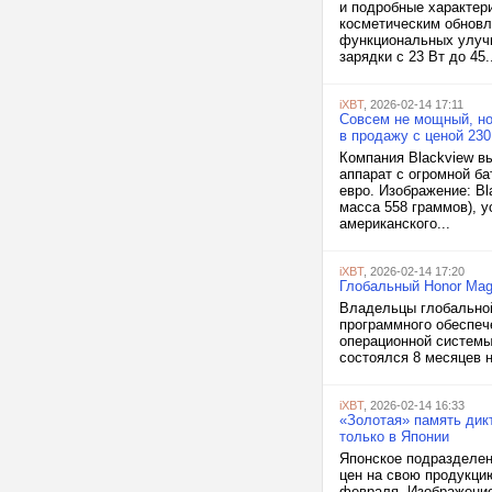
и подробные характери
косметическим обновл
функциональных улучш
зарядки с 23 Вт до 45..
iXBT
, 2026-02-14 17:11
Совсем не мощный, но 
в продажу с ценой 230
Компания Blackview в
аппарат с огромной б
евро. Изображение: Bl
масса 558 граммов), 
американского...
iXBT
, 2026-02-14 17:20
Глобальный Honor Magi
Владельцы глобальной
программного обеспеч
операционной системы 
состоялся 8 месяцев н
iXBT
, 2026-02-14 16:33
«Золотая» память дик
только в Японии
Японское подразделен
цен на свою продукци
февраля. Изображение