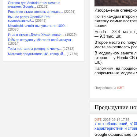
Chrome для Android стал заметно
плавнее: Google...
(23181)
Изображение сгенери
Россияне стали звонить и писать...
(22291)
Почти каждый второй 
Вышел релиз OpenIDE Pro —
корпоративной...
(20843)
пятерку самых востре
вошли:
Mitsubishi начнёт выпускать по 1000...
(20376)
Honda — 23,4 тыс. шт.
Игра в стиле «Джона Уика», новая...
(19219)
— 9,3 тыс. шт.
Геймер отсудил у Microsoft свой аккаунт...
Второе место по попул
(18314)
месте закрепилась рос
Tesla поставила рекорд по числу...
(17512)
В модельном зачете ли
Microsoft представила ИИ, который...
(17476)
второе — у Honda CB (
шт.).
Напомним, на прошлой
современные модели 
Подробнее на
iXBT
Предыдущие но
iXBT
, 2026-02-14 17:55
7 лет обновлений, 510
характеристики и стои
Google официально пре