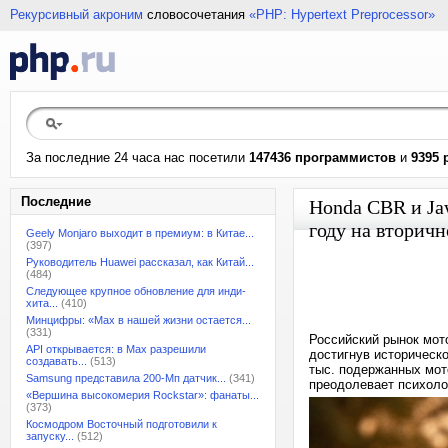
Рекурсивный акроним
словосочетания
«PHP: Hypertext Preprocessor»
За последние 24 часа нас посетили
147436 программистов
и
9395 
Последние
Honda CBR и Ja
году на вторич
Geely Monjaro выходит в премиум: в Китае...
(397)
Руководитель Huawei рассказал, как Китай...
(484)
Следующее крупное обновление для инди-
хита...
(410)
Минцифры: «Max в нашей жизни остается...
(331)
Российский рынок мот
API открывается: в Max разрешили
достигнув историческ
создавать...
(513)
тыс. подержанных мото
Samsung представила 200-Мп датчик...
(341)
преодолевает психоло
«Вершина высокомерия Rockstar»: фанаты...
(373)
Космодром Восточный подготовили к
запуску...
(512)