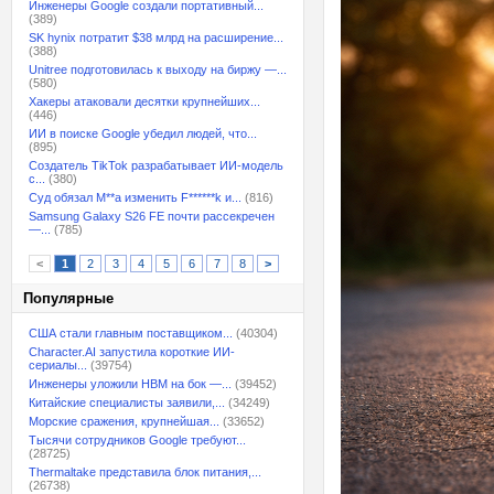
Инженеры Google создали портативный...
(389)
SK hynix потратит $38 млрд на расширение...
(388)
Unitree подготовилась к выходу на биржу —...
(580)
Хакеры атаковали десятки крупнейших...
(446)
ИИ в поиске Google убедил людей, что...
(895)
Создатель TikTok разрабатывает ИИ-модель
с...
(380)
Суд обязал M**a изменить F******k и...
(816)
Samsung Galaxy S26 FE почти рассекречен
—...
(785)
<
1
2
3
4
5
6
7
8
>
Популярные
США стали главным поставщиком...
(40304)
Character.AI запустила короткие ИИ-
сериалы...
(39754)
Инженеры уложили HBM на бок —...
(39452)
Китайские специалисты заявили,...
(34249)
Морские сражения, крупнейшая...
(33652)
Тысячи сотрудников Google требуют...
(28725)
Thermaltake представила блок питания,...
(26738)