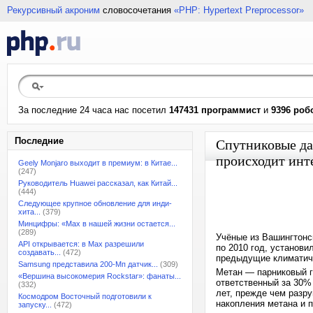
Рекурсивный акроним
словосочетания
«PHP: Hypertext Preprocessor»
За последние 24 часа нас посетил
147431 программист
и
9396 роб
Последние
Спутниковые да
происходит инт
Geely Monjaro выходит в премиум: в Китае...
(247)
Руководитель Huawei рассказал, как Китай...
(444)
Следующее крупное обновление для инди-
хита...
(379)
Минцифры: «Max в нашей жизни остается...
(289)
Учёные из Вашингтонс
API открывается: в Max разрешили
по 2010 год, установи
создавать...
(472)
предыдущие климатич
Samsung представила 200-Мп датчик...
(309)
Метан — парниковый г
«Вершина высокомерия Rockstar»: фанаты...
ответственный за 30%
(332)
лет, прежде чем разр
Космодром Восточный подготовили к
накопления метана и 
запуску...
(472)