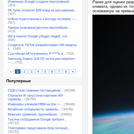
Инженеры Google создали портативный...
Ранее для оценки раз
(353)
климата, однако их т
SK hynix потратит $38 млрд на расширение...
основанную на прямы
(357)
Unitree подготовилась к выходу на биржу —...
(557)
Хакеры атаковали десятки крупнейших...
(413)
ИИ в поиске Google убедил людей, что...
(893)
Создатель TikTok разрабатывает ИИ-модель
с...
(348)
Суд обязал M**a изменить F******k и...
(782)
Samsung Galaxy S26 FE почти рассекречен
—...
(752)
<
1
2
3
4
5
6
7
8
>
Популярные
США стали главным поставщиком...
(40298)
Character.AI запустила короткие ИИ-
сериалы...
(39750)
Инженеры уложили HBM на бок —...
(39448)
Китайские специалисты заявили,...
(34246)
Морские сражения, крупнейшая...
(33650)
Тысячи сотрудников Google требуют...
(28712)
Thermaltake представила блок питания,...
(26733)