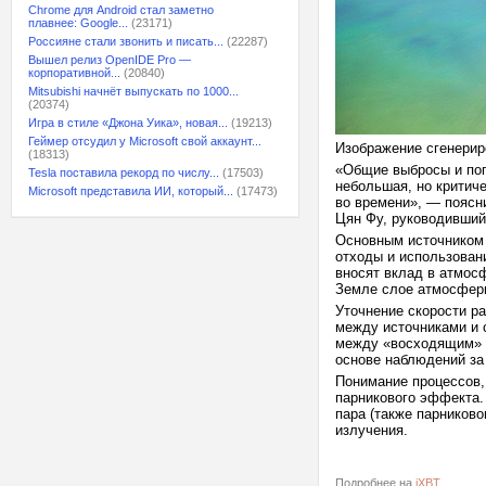
Chrome для Android стал заметно
плавнее: Google...
(23171)
Россияне стали звонить и писать...
(22287)
Вышел релиз OpenIDE Pro —
корпоративной...
(20840)
Mitsubishi начнёт выпускать по 1000...
(20374)
Игра в стиле «Джона Уика», новая...
(19213)
Геймер отсудил у Microsoft свой аккаунт...
Изображение сгенерир
(18313)
«Общие выбросы и пог
Tesla поставила рекорд по числу...
(17503)
небольшая, но критич
Microsoft представила ИИ, который...
(17473)
во времени», — поясн
Цян Фу, руководивший
Основным источником 
отходы и использовани
вносят вклад в атмос
Земле слое атмосферы
Уточнение скорости р
между источниками и 
между «восходящим» (
основе наблюдений за
Понимание процессов,
парникового эффекта.
пара (также парников
излучения.
Подробнее на
iXBT