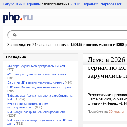
Рекурсивный акроним
словосочетания
«PHP: Hypertext Preprocessor»
За последние 24 часа нас посетили
150115 программистов
и
9398 
Последние
Демо в 2026
сериал по м
«Беспрецедентные» предзаказы GTA VI...
(777)
заручились 
«Это попросту не имеет смысла»: глава...
(454)
За сутки ИИ выявил несколько сотен...
(494)
В Южной Корее создали навигатор, который...
(858)
Разработчики приключ
Тайваньская Nanya намерена заработать на
Game Studios, объяви
ИИ,...
(1284)
Студия» («Яндекс»). 
ByteDance запретила своим
исследователям...
(830)
Подробнее на
3Dnews.ru
ИИ Google раскрыл неанонсированного...
(1282)
ИИ научился находить уязвимости в ПО, но
для...
(531)