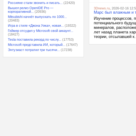
Россияне стали звонить и писать...
(22420)
Вышел релиз OpenIDE Pro —
3Dnews.ru
, 2026-02-16 12:
корпоративной...
(20936)
Марс был влажным и т
Mitsubishi начнёт выпускать по 1000...
Изучение процессов, 
(20483)
потенциального будущ
Игра в стиле «Джона Уика», новая...
(19322)
минералов, расположе
Геймер отсудил у Microsoft свой аккаунт...
лет назад планета ха
(18427)
теории, отсылавшей к.
Tesla поставила рекорд по числу...
(17753)
Microsoft представила ИИ, который...
(17647)
Энтузиаст потратил три тысячи...
(17238)