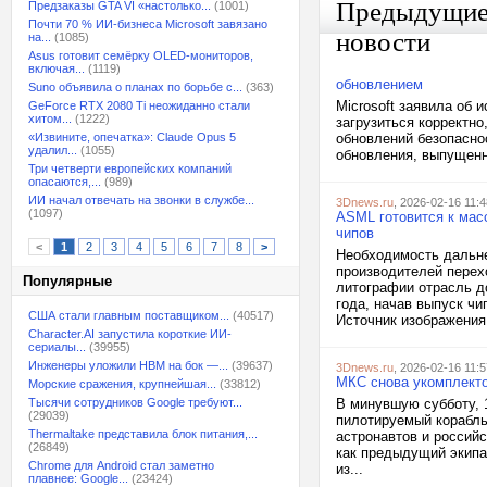
Предыдущи
Предзаказы GTA VI «настолько...
(1001)
Почти 70 % ИИ-бизнеса Microsoft завязано
новости
на...
(1085)
Asus готовит семёрку OLED-мониторов,
включая...
(1119)
обновлением
Suno объявила о планах по борьбе с...
(363)
Microsoft заявила об 
GeForce RTX 2080 Ti неожиданно стали
хитом...
(1222)
загрузиться коррект
«Извините, опечатка»: Claude Opus 5
обновлений безопасно
удалил...
(1055)
обновления, выпущенно
Три четверти европейских компаний
опасаются,...
(989)
ИИ начал отвечать на звонки в службе...
3Dnews.ru
, 2026-02-16 11:4
(1097)
ASML готовится к мас
чипов
<
1
2
3
4
5
6
7
8
>
Необходимость дальн
производителей перех
Популярные
литографии отрасль д
года, начав выпуск ч
США стали главным поставщиком...
(40517)
Источник изображения:
Character.AI запустила короткие ИИ-
сериалы...
(39955)
Инженеры уложили HBM на бок —...
(39637)
3Dnews.ru
, 2026-02-16 11:5
МКС снова укомплекто
Морские сражения, крупнейшая...
(33812)
Тысячи сотрудников Google требуют...
В минувшую субботу, 
(29039)
пилотируемый корабль
Thermaltake представила блок питания,...
астронавтов и россий
(26849)
как предыдущий экипа
Chrome для Android стал заметно
из...
плавнее: Google...
(23424)