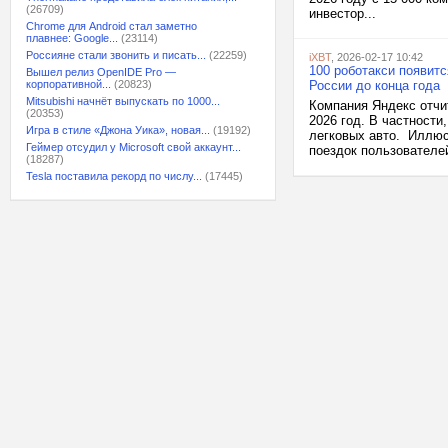
(26709)
инвестор...
Chrome для Android стал заметно
плавнее: Google...
(23114)
Россияне стали звонить и писать...
(22259)
iXBT
, 2026-02-17 10:42
100 роботакси появитс
Вышел релиз OpenIDE Pro —
корпоративной...
(20823)
России до конца года
Mitsubishi начнёт выпускать по 1000...
Компания Яндекс отчит
(20353)
2026 год. В частности
Игра в стиле «Джона Уика», новая...
(19192)
легковых авто. Иллюс
Геймер отсудил у Microsoft свой аккаунт...
поездок пользователе
(18287)
Tesla поставила рекорд по числу...
(17445)