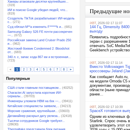
Хакеры атаковали десятки крупнейших...
(319)
Предыдущие но
ИИ в поиске Google убедил людей, что...
(819)
Создатель TikTok разрабатывает ИИ-модель
с...
(271)
iXBT
, 2026-02-17 11:07
144 Гц, Dimensity 8400
Суд обязал M**a изменить F******k и...
(681)
выходу
Samsung Galaxy S26 FE почти рассекречен
—...
(672)
Появились подробност
Российская замена Land Cruiser Prado 250
экран с разрешением 1
и...
(962)
отвечать SoC MediaTek
Жестокий боевик Condemned 2: Bloodshot
Geekbench устройство 
от...
(683)
340 л. с, запас хода 867 км и встроенная...
(723)
iXBT
, 2026-02-17 11:14
Вместо Volkswagen Tig
<
1
2
3
4
5
6
7
8
>
кроссоверы Jeland (Ja
Как сообщает Auto.ru
Популярные
на модели Omoda C5 и
документам, производ
США стали главным поставщиком...
(40252)
области (ныне принад
Character.AI запустила короткие ИИ-
ранее...
сериалы...
(39703)
Инженеры уложили HBM на бок —...
(39411)
Китайские специалисты заявили,...
(34213)
iXBT
, 2026-02-17 10:39
SpaceX готовится выпу
Морские сражения, крупнейшая...
(33603)
Датамайнер раскрыл дату релиза...
(32418)
Одним из ключевых фа
Starlink. Спрос очень
Тысячи сотрудников Google требуют...
(28630)
удовлетворить этот с
Thermaltake представила блок питания,...
2026 году с 15 000 ко