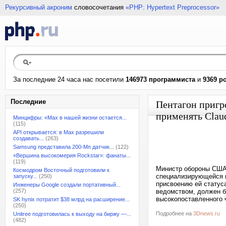
Рекурсивный акроним
словосочетания
«PHP: Hypertext Preprocessor»
За последние 24 часа нас посетили
146973 программиста
и
9369 р
Последние
Пентагон пригро
применять Clau
Минцифры: «Max в нашей жизни остается...
(115)
API открывается: в Max разрешили
создавать...
(263)
Samsung представила 200-Мп датчик...
(122)
«Вершина высокомерия Rockstar»: фанаты...
(119)
Министр обороны США 
Космодром Восточный подготовили к
специализирующейся на
запуску...
(250)
присвоению ей статуса
Инженеры Google создали портативный...
(257)
ведомством, должен бу
высокопоставленного ч
SK hynix потратит $38 млрд на расширение...
(250)
Подробнее на
3Dnews.ru
Unitree подготовилась к выходу на биржу —...
(482)