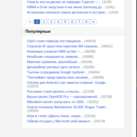
Смерть игр на дисках не навредит Capcom —...
(1143)
HBM4 и Grok загрузили 4-нм линии Samsung до...
(1091)
Астрономы показали самые детальные в истории...
(1014)
<
1
2
3
4
5
6
7
8
>
Популярные
США стали главным поставщиком...
(40033)
Character.AI запустила короткие ИИ-сериалы...
(39531)
Инженеры уложили HBM на бок —...
(39296)
Китайские специалисты заявили,...
(34086)
Морские сражения, крупнейшая...
(33439)
Датамайнер раскрыл дату релиза...
(32280)
Тысячи сотрудников Google требуют...
(28404)
Thermaltake представила блок питания,...
(26608)
Chrome для Android стал заметно плавнее: Google...
(22875)
Россияне стали звонить и писать...
(22158)
Вышел релиз OpenIDE Pro — корпоративной...
(20749)
Mitsubishi начнёт выпускать по 1000...
(20251)
Owlcat починила Warhammer 40,000: Rogue Trader...
(19559)
Игра в стиле «Джона Уика», новая...
(19104)
Геймер отсудил у Microsoft свой аккаунт...
(18179)