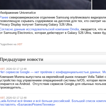
Изображение UniverseIce
Ранее
североамериканское отделение Samsung опубликовало видеороли
позволяющую скрывать содержимое на дисплее для тех, кто смотрит на 
Privacy Display получит Samsung Galaxy S26 Ultra.
Согласно данным исследовательской компании Omdia
, ожидается, что
от Samsung Electronics, которая дебютирует в Galaxy S26 Ultra, также б
Подробнее на
iXBT
Предыдущие новости
iXBT
, 2026-02-17 12:48
Нет сервисов Google — нет проблем с конфиденциальностью данных. Mur
Компания Murena выпустила на европейский рынок планшет Volla Tablet с 
устройство под управлением операционной системы /e/OS, которая явля
опирается на Android. Отсутствие сервисов Google для обычных пользо
производитель...
iXBT
, 2026-02-17 12:48
Lada Azimut всё ближе и всё больше российский. Большой список комп
поставлять «БалаковоРезиноТехника»