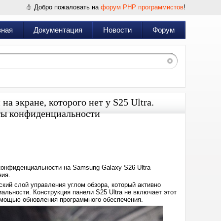
Добро пожаловать на
форум PHP программистов
!
вная
Документация
Новости
Форум
а экране, которого нет у S25 Ultra.
ты конфиденциальности
Дата:
2026-
02-
17
12:45
 конфиденциальности на Samsung Galaxy S26 Ultra
ния.
ский слой управления углом обзора, который активно
льности. Конструкция панели S25 Ultra не включает этот
помощью обновления программного обеспечения.