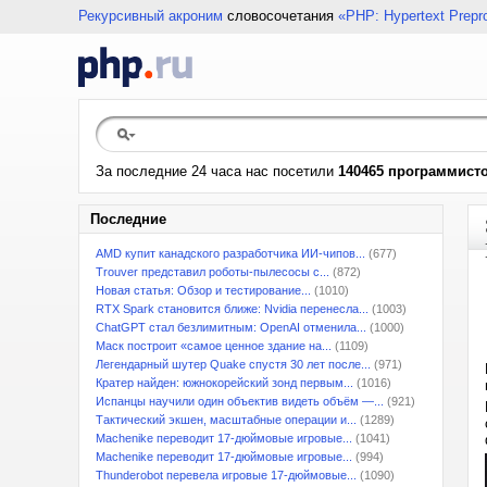
Рекурсивный акроним
словосочетания
«PHP: Hypertext Prepr
За последние 24 часа нас посетили
140465 программист
Последние
AMD купит канадского разработчика ИИ-чипов...
(677)
Trouver представил роботы-пылесосы с...
(872)
Новая статья: Обзор и тестирование...
(1010)
RTX Spark становится ближе: Nvidia перенесла...
(1003)
ChatGPT стал безлимитным: OpenAI отменила...
(1000)
Маск построит «самое ценное здание на...
(1109)
Легендарный шутер Quake спустя 30 лет после...
(971)
Кратер найден: южнокорейский зонд первым...
(1016)
Испанцы научили один объектив видеть объём —...
(921)
Тактический экшен, масштабные операции и...
(1289)
Machenike переводит 17-дюймовые игровые...
(1041)
Machenike переводит 17-дюймовые игровые...
(994)
Thunderobot перевела игровые 17-дюймовые...
(1090)