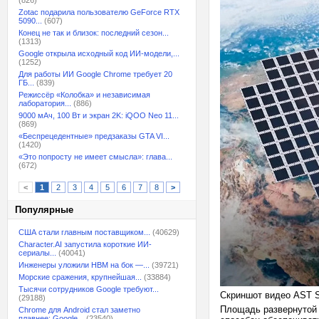
(826)
Zotac подарила пользователю GeForce RTX
5090...
(607)
Конец не так и близок: последний сезон...
(1313)
Google открыла исходный код ИИ-модели,...
(1252)
Для работы ИИ Google Chrome требует 20
ГБ...
(839)
Режиссёр «Колобка» и независимая
лаборатория...
(886)
9000 мАч, 100 Вт и экран 2K: iQOO Neo 11...
(869)
«Беспрецедентные» предзаказы GTA VI...
(1420)
«Это попросту не имеет смысла»: глава...
(672)
<
1
2
3
4
5
6
7
8
>
Популярные
США стали главным поставщиком...
(40629)
Character.AI запустила короткие ИИ-
сериалы...
(40041)
Инженеры уложили HBM на бок —...
(39721)
Морские сражения, крупнейшая...
(33884)
Тысячи сотрудников Google требуют...
Скриншот видео AST S
(29188)
Площадь развернутой 
Chrome для Android стал заметно
плавнее: Google...
(23540)