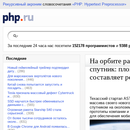
Рекурсивный акроним
словосочетания
«PHP: Hypertext Preprocessor»
За последние 24 часа нас посетили
152178 программистов
и
9388 
Последние
На орбите р
спутник: пло
Новый геймплейный трейлер подтвердил
дату...
(286)
составляет 
Для марсианских вертолётов нового
поколения...
(446)
Китай снова попытается запустить и
посадить...
(463)
Tesla признала массовый дефект Cybertruck
и...
(830)
Техасский стартап AS
SSD научатся быстрее обмениваться
массива своего нового
данными с...
(565)
спутником на околозе
Огромная ракета Starship S40 стала
прототипы компании и
серьезной...
(308)
для обеспечения моби
От более тысячи сотрудников осталось
около...
(831)
В Google Chrome для Android появилась...