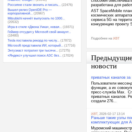
способен обеспечиват
разработана для рабо
Россияне стали звонить и писать...
(22476)
Вышел релиз OpenIDE Pro —
AST SpaceMobile план
корпоративной...
(20967)
космических аппарато
Mitsubishi начнёт выпускать по 1000...
сервиса 5G на террит
(20532)
конкуренцию проекту S
Игра в стиле «Джона Уика», новая...
(19371)
Геймер отсудил у Microsoft свой аккаунт...
(18480)
Подробнее на
iXBT
Tesla поставила рекорд по числу...
(17872)
Microsoft представила ИИ, который...
(17716)
Энтузиаст потратил три тысячи...
(17275)
«Яндекс» улучшил поиск АЗС без...
(17024)
Предыдущи
новости
приватных каналов за
Пользователи мессенд
функции, а их совоку
пресс-служба Max. Сг
приватных каналов. Р
создали 276...
iXBT
, 2026-02-17 13:14
Раньше такие узлы по
комплектующих для A
Муромский машиностр