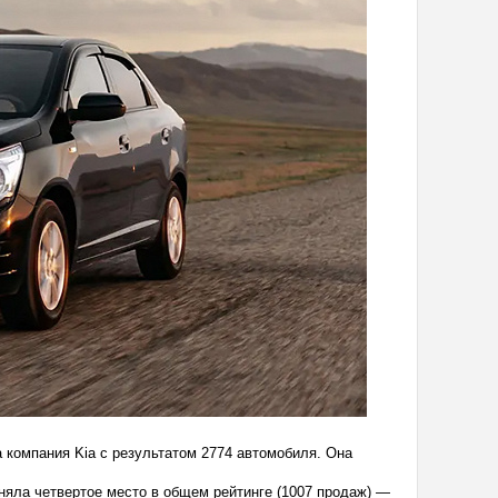
 компания Kia с результатом 2774 автомобиля. Она
няла четвертое место в общем рейтинге (1007 продаж) —