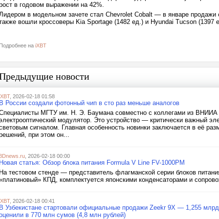
рост в годовом выражении на 42%.
Лидером в модельном зачете стал Chevrolet Cobalt — в январе продажи 
также вошли кроссоверы Kia Sportage (1482 ед.) и Hyundai Tucson (1397 е
Подробнее на
iXBT
Предыдущие новости
iXBT
, 2026-02-18 01:58
В России создали фотонный чип в сто раз меньше аналогов
Специалисты МГТУ им. Н. Э. Баумана совместно с коллегами из ВНИИА 
электрооптический модулятор. Это устройство — критически важный эле
световым сигналом. Главная особенность новинки заключается в её ра
решений, при этом он...
3Dnews.ru
, 2026-02-18 00:00
Новая статья: Обзор блока питания Formula V Line FV-1000PM
На тестовом стенде — представитель флагманской серии блоков питания
«платиновый» КПД, комплектуется японскими конденсаторами и сопрово
iXBT
, 2026-02-18 00:41
В Узбекистане стартовали официальные продажи Zeekr 9X — 1,255 млрд 
оценили в 770 млн сумов (4,8 млн рублей)