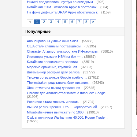
Huawei представила ноутбук со складным...
(925)
Китайская CXMT отказала Apple в поставках...
(504)
На фоне дефицита DRAM Apple обратилась к...
(1159)
<
1
2
3
4
5
6
7
8
>
Популярные
Анонсированы умные очки Solos...
(55888)
США стали главным поставщиком...
(39195)
Character.AI запустила короткие ИИ-сериалы...
(38815)
Инженеры уложили HBM на бок —...
(38667)
Китайские специалисты заявили,...
(33519)
Морские сражения, крупнейшая...
(32653)
Датамайнер раскрыл дату релиза...
(31772)
Тысячи сотрудников Google требуют...
(27611)
Thermaltake представила блок питания,...
(26243)
Xbox отметила выход дополнения...
(22845)
Chrome для Android стал заметно плавнее: Google...
(21996)
Россияне стали звонить и писать...
(21794)
Вышел релиз OpenIDE Pro — корпоративной...
(20357)
Mitsubishi начнёт выпускать по 1000...
(19910)
Owlcat починила Warhammer 40,000: Rogue Trader...
(19279)