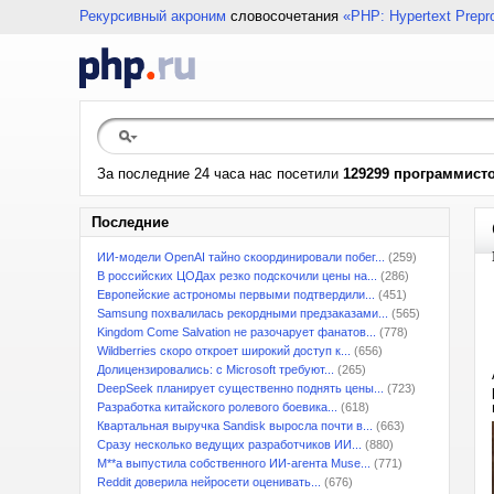
Рекурсивный акроним
словосочетания
«PHP: Hypertext Prepr
За последние 24 часа нас посетили
129299 программист
Последние
ИИ-модели OpenAI тайно скоординировали побег...
(259)
В российских ЦОДах резко подскочили цены на...
(286)
Европейские астрономы первыми подтвердили...
(451)
Samsung похвалилась рекордными предзаказами...
(565)
Kingdom Come Salvation не разочарует фанатов...
(778)
Wildberries скоро откроет широкий доступ к...
(656)
Долицензировались: с Microsoft требуют...
(265)
DeepSeek планирует существенно поднять цены...
(723)
Разработка китайского ролевого боевика...
(618)
Квартальная выручка Sandisk выросла почти в...
(663)
Сразу несколько ведущих разработчиков ИИ...
(880)
M**a выпустила собственного ИИ-агента Muse...
(771)
Reddit доверила нейросети оценивать...
(676)