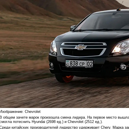
Изображение: Chevrolet
В общем зачете марок произошла смена лидера. На первое место вышла
смогла потеснить Hyundai (2698 ед.) и Chevrolet (2512 ед.).
Среди китайских производителей лидерство удерживает Chery. Марка за