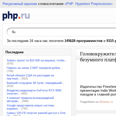
Рекурсивный акроним
словосочетания
«PHP: Hypertext Preprocessor»
За последние 24 часа нас посетили
145628 программистов
и
9315 
Последние
Головокружител
безумного плат
Subaru тратит по $10 000 на машину, чтобы...
(676)
Память на чипах CXMT покорила рубеж...
(746)
Китай обошёл США по расходам на
научные...
(910)
Бывший сотрудник SK hynix, передавший...
(624)
Издательство Fireshin
презентации Indie Wo
Владелец видеокарты GeForce RTX 4090
получил...
(483)
поездом в главной рол
X изменит правила вознаграждений
авторам,...
(468)
Подробнее на
3Dnews.ru
Google представила новую систему
кодовых...
(742)
Galaxy S25 FE получит ранний доступ к One