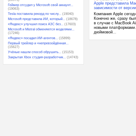
Apple представила Ma
Геймер отсудил у Microsoft свой аккаунт...
зависимости от верси
(19063)
Компания Apple сегод
Tesla поставила рекорд по числу...
(19040)
Конечно же, сразу бы
Microsoft представила ИИ, который...
(18678)
в случае с MacBook A
«Яндекс» улучшил поиск АЗС без...
(17603)
новыми платформами. 
Microsoft и Mistral обменяются моделями...
дюймовой...
(17246)
«Яндекс» посадил ИИ-агентов...
(15899)
Первый трейлер и «непревзойдённая...
(15627)
Учёные нашли способ обрушить...
(15153)
Закрытая Xbox студия-разработчик...
(14743)