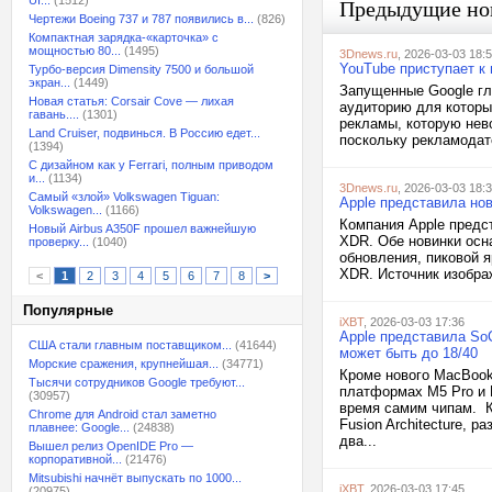
UI...
(1512)
Предыдущие но
Чертежи Boeing 737 и 787 появились в...
(826)
Компактная зарядка-«карточка» с
мощностью 80...
(1495)
3Dnews.ru
, 2026-03-03 18:
YouTube приступает к
Турбо-версия Dimensity 7500 и большой
экран...
(1449)
Запущенные Google гл
Новая статья: Corsair Cove — лихая
аудиторию для которы
гавань....
(1301)
рекламы, которую нев
Land Cruiser, подвинься. В Россию едет...
поскольку рекламодат
(1394)
С дизайном как у Ferrari, полным приводом
и...
(1134)
3Dnews.ru
, 2026-03-03 18:
Самый «злой» Volkswagen Tiguan:
Apple представила нов
Volkswagen...
(1166)
Компания Apple предст
Новый Airbus A350F прошел важнейшую
XDR. Обе новинки осн
проверку...
(1040)
обновления, пиковой я
XDR. Источник изображ
<
1
2
3
4
5
6
7
8
>
Популярные
iXBT
, 2026-03-03 17:36
Apple представила So
США стали главным поставщиком...
(41644)
может быть до 18/40
Морские сражения, крупнейшая...
(34771)
Кроме нового MacBook
Тысячи сотрудников Google требуют...
платформах M5 Pro и 
(30957)
время самим чипам. К
Chrome для Android стал заметно
Fusion Architecture, 
плавнее: Google...
(24838)
два...
Вышел релиз OpenIDE Pro —
корпоративной...
(21476)
Mitsubishi начнёт выпускать по 1000...
iXBT
, 2026-03-03 17:45
(20975)