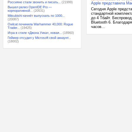
Россияне стали звонить и писать...
(21999)
Apple представила Ma
Вышел релиз OpenIDE Pro —
Сегодня Apple предст
корпоративной...
(20531)
стандартной комплект
Mitsubishi начнёт выпускать по 1000...
до 4 Тбайт. Беспровод
(20087)
Bluetooth 6. Благода
Owlcat починила Warhammer 40,000: Rogue
часов...
Trader...
(19425)
Игра в стиле «Джона Уика», новая...
(18960)
Геймер отсудил у Microsoft свой аккаунт...
(18002)