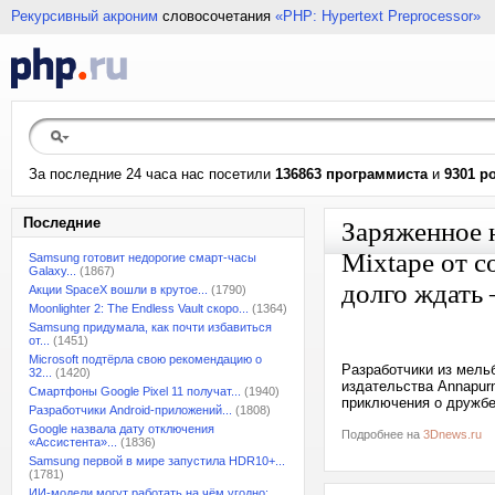
Рекурсивный акроним
словосочетания
«PHP: Hypertext Preprocessor»
За последние 24 часа нас посетили
136863 программиста
и
9301 р
Последние
Заряженное 
Mixtape от с
Samsung готовит недорогие смарт-часы
Galaxy...
(1867)
долго ждать
Акции SpaceX вошли в крутое...
(1790)
Moonlighter 2: The Endless Vault скоро...
(1364)
Samsung придумала, как почти избавиться
от...
(1451)
Microsoft подтёрла свою рекомендацию о
Разработчики из мельб
32...
(1420)
издательства Annapurn
Смартфоны Google Pixel 11 получат...
(1940)
приключения о дружбе 
Разработчики Android-приложений...
(1808)
Google назвала дату отключения
Подробнее на
3Dnews.ru
«Ассистента»...
(1836)
Samsung первой в мире запустила HDR10+...
(1781)
ИИ-модели могут работать на чём угодно:...