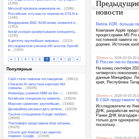
Предыдущи
(2299)
Microsoft призвала инженеров не...
(1598)
новости
Российские энтузиасты перенесли GTA III в...
(1440)
Внедорожник BAIC BJ40 вновь появился в...
Retina XDR, больше п
(1353)
Компания Apple предс
Китай ускорил развёртывание конкурента...
процессорами M5 Pro 
(1235)
постоянной памяти по
В десятку крупнейших мировых...
(2223)
дороже. Источник изоб
Исследователи уличили ИИ-агентов OpenAI
и...
(1993)
3Dnews.ru
, 2026-03-03 20:
<
3
4
5
6
7
8
9
10
>
В России число базов
На конец сентября 202
Популярные
четвертого поколения 
данные Минцифры. Лид
США стали главным поставщиком...
(39613)
края, Республика Тата
Character.AI запустила короткие ИИ-
сериалы...
(39205)
Инженеры уложили HBM на бок —...
(39005)
3Dnews.ru
, 2026-03-03 20:
Китайские специалисты заявили,...
(33824)
В США представили пр
Морские сражения, крупнейшая...
(33082)
Исследователи из Уни
Датамайнер раскрыл дату релиза...
(32029)
ДНК, разработав мето
Тысячи сотрудников Google требуют...
Ранее ДНК благодаря 
(28009)
только для однократн
Thermaltake представила блок питания,...
поскольку...
(26425)
Chrome для Android стал заметно
плавнее: Google...
(22458)
3Dnews.ru
, 2026-03-03 19: