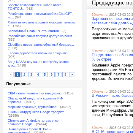
(693)
Предыдущие но
Spectre возвращается: новая атака
TONTOU...
(913)
Ретейлеры хотят покупателей из ChatGPT,
3Dnews.ru
, 2026-03-03 20:
но...
(924)
Заряженное ностальгие
Xiaomi выпустила мощный моющий пылесос
заставит себя долго 
с...
(744)
Разработчики из мельб
Бесплатный ChatGPT становится...
(3)
издательства Annapurn
Российские банки получат доступ ко всем...
приключения о дружбе 
(853)
Cloudflare представила облачный браузер...
(1358)
3Dnews.ru
, 2026-03-03 19:
Европа доработала планы по созданию...
Представлены обновлё
(907)
% быстрее
Зонд NASA Lucy начал настройку камер
Компания Apple предс
для...
(1418)
процессорами M5 Pro 
постоянной памяти по
<
1
2
3
4
5
6
7
8
>
дороже. Источник изоб
Популярные
3Dnews.ru
, 2026-03-03 20:
США стали главным поставщиком...
(41157)
В России число базов
Character.AI запустила короткие ИИ-
На конец сентября 202
сериалы...
(40413)
четвертого поколения 
Морские сражения, крупнейшая...
(34262)
данные Минцифры. Лид
Тысячи сотрудников Google требуют...
края, Республика Тата
(29986)
Chrome для Android стал заметно
плавнее: Google...
(24144)
3Dnews.ru
, 2026-03-03 20:
Вышел релиз OpenIDE Pro —
В США представили пр
корпоративной...
(21183)