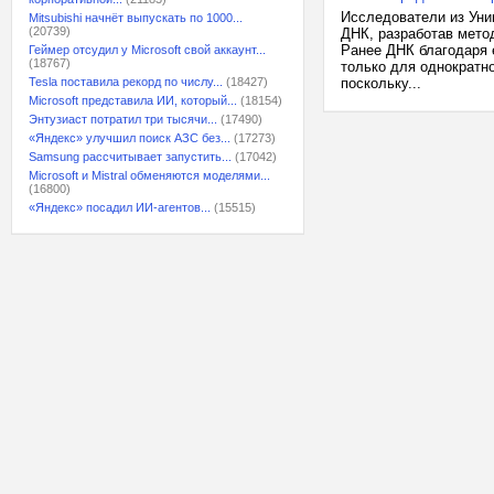
Исследователи из Уни
Mitsubishi начнёт выпускать по 1000...
(20739)
ДНК, разработав мето
Ранее ДНК благодаря 
Геймер отсудил у Microsoft свой аккаунт...
(18767)
только для однократн
Tesla поставила рекорд по числу...
(18427)
поскольку...
Microsoft представила ИИ, который...
(18154)
Энтузиаст потратил три тысячи...
(17490)
«Яндекс» улучшил поиск АЗС без...
(17273)
Samsung рассчитывает запустить...
(17042)
Microsoft и Mistral обменяются моделями...
(16800)
«Яндекс» посадил ИИ-агентов...
(15515)