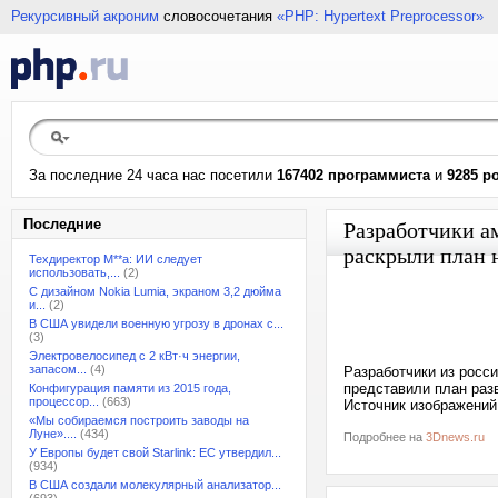
Рекурсивный акроним
словосочетания
«PHP: Hypertext Preprocessor»
За последние 24 часа нас посетили
167402 программиста
и
9285 р
Последние
Разработчики а
раскрыли план 
Техдиректор M**a: ИИ следует
использовать,...
(2)
С дизайном Nokia Lumia, экраном 3,2 дюйма
и...
(2)
В США увидели военную угрозу в дронах с...
(3)
Электровелосипед с 2 кВт·ч энергии,
запасом...
(4)
Разработчики из росс
представили план разв
Конфигурация памяти из 2015 года,
процессор...
(663)
Источник изображений
«Мы собираемся построить заводы на
Луне»....
(434)
Подробнее на
3Dnews.ru
У Европы будет свой Starlink: ЕС утвердил...
(934)
В США создали молекулярный анализатор...