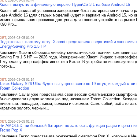
iXBT
, 2026-03-05 01:44
Xiaomi выпустила финальную версию HyperOS 3.1 на базе Android 16
Xiaomi объявила об успешном завершении бета-тестирования и начале 
базе Android 16 (для старых моделей будет и вариант на Android 15, но 
момент финальная прошивка доступна для топовых устройств на рынке Кит
K90 Pro...
iXBT
, 2026-03-05 01:06
Подготовка к жаркому лету: Xiaomi представила сверхтихий и экономичны
Energy-Saving Pro 1.5 HP
Компания Xiaomi обновила линейку климатической техники: компания выпу
Saving Pro 1.5 HP — 2026 года. Изображение: Xiaomi Индекс энергоэффек
1-му классу энергоэффективности в Китае. В устройстве используется 
потока...
iXBT
, 2026-03-05 01:14
Таких Galaxy S26 Ultra будет выпущено всего по 19 штук, и каждый стои
Totem Collection
Компания Caviar уже представила свои версии флагманского смартфона
Анонсировали целую коллекцию под названием Totem Collection. Кажда
животным: лошадью, львом, волком и соколом. Само собой, всё это изго
каратное золото, черный...
iXBT
, 2026-03-05 01:23
Ни AMOLED, ни большой батареи, но зато есть функция рации и цена н
Tecno Pop X
Компания Tecno представила бюджетный смартфон Pop X, который в Инди