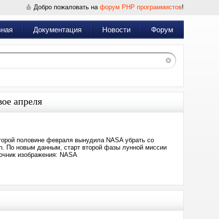
Добро пожаловать на
форум PHP программистов
!
вная
Документация
Новости
Форум
ое апреля
второй половине февраля вынудила NASA убрать со
ion. По новым данным, старт второй фазы лунной миссии
точник изображения: NASA