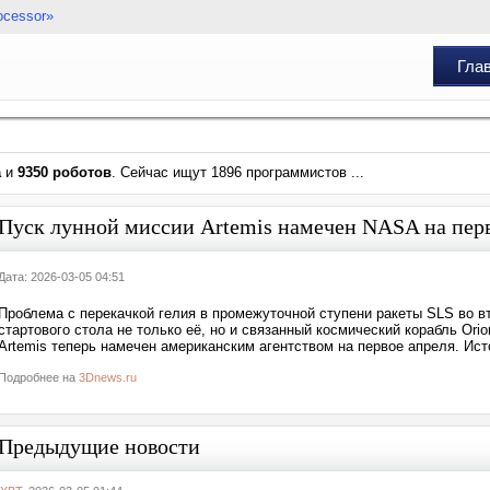
ocessor»
Гла
а
и
9350 роботов
. Сейчас ищут 1896 программистов ...
Пуск лунной миссии Artemis намечен NASA на перв
Дата: 2026-03-05 04:51
Проблема с перекачкой гелия в промежуточной ступени ракеты SLS во 
стартового стола не только её, но и связанный космический корабль Or
Artemis теперь намечен американским агентством на первое апреля. Ис
Подробнее на
3Dnews.ru
Предыдущие новости