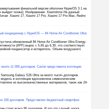
развертывания финальной версии оболочки HyperOS 3.1 на
он выйдет позже). Изображение: Xiaomitime На данный
ая: Xiaomi 17; Xiaomi 17 Pro; Xiaomi 17 Pro Max; Redmi
й кондиционер с HyperOS — Mi Home Air Conditioner Ultra
стила обновленный Mi Home Air Conditioner Ultra Energy-
тивности (APF) вырос с 5,65 до 6,30, что соответствует
двойной конденсатор и испаритель. Объем воздушного
т около 11 000 долларов. Caviar представила коллецию
 Samsung Galaxy S26 Ultra за много тысяч долларов.
я модель в коллекции вдохновлена символическим
товлено из высококачественных материалов, таких как 24-
иже 100 долларов. Представлен бюджетный смартфон
и стоит всего 95 долларов. И это тот случай, когда