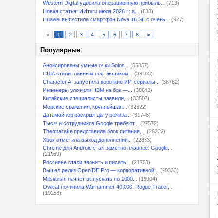
Western Digital удвоила операционную прибыль...
(713)
Новая статья: ИИтоги июля 2026 г.: а...
(833)
Huawei выпустила смартфон Nova 16 SE с очень...
(927)
<
1
2
3
4
5
6
7
8
>
Популярные
Анонсированы умные очки Solos...
(55857)
США стали главным поставщиком...
(39163)
Character.AI запустила короткие ИИ-сериалы...
(38782)
Инженеры уложили HBM на бок —...
(38642)
Китайские специалисты заявили,...
(33502)
Морские сражения, крупнейшая...
(32622)
Датамайнер раскрыл дату релиза...
(31748)
Тысячи сотрудников Google требуют...
(27572)
Thermaltake представила блок питания,...
(26232)
Xbox отметила выход дополнения...
(22833)
Chrome для Android стал заметно плавнее: Google...
(21959)
Россияне стали звонить и писать...
(21783)
Вышел релиз OpenIDE Pro — корпоративной...
(20333)
Mitsubishi начнёт выпускать по 1000...
(19904)
Owlcat починила Warhammer 40,000: Rogue Trader...
(19258)