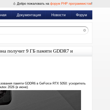
Добро пожаловать на
форум PHP программистов
!
вная
Документация
Новости
Форум
она получит 9 ГБ памяти GDDR7 и
Дата:
2026-
03-
05
15:00
ользования памяти GDDR6 в GeForce RTX 5050: ускоритель
tex 2026 (в июне).