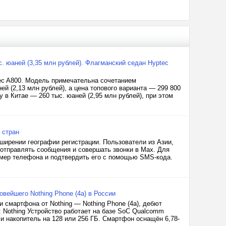
с. юаней (3,35 млн рублей). Флагманский седан Hyptec
c A800. Модель примечательна сочетанием
ей (2,13 млн рублей), а цена топового варианта — 299 800
y в Китае — 260 тыс. юаней (2,95 млн рублей), при этом
 стран
ирении географии регистрации. Пользователи из Азии,
отправлять сообщения и совершать звонки в Max. Для
омер телефона и подтвердить его с помощью SMS-кода.
овейшего Nothing Phone (4a) в России
 смартфона от Nothing — Nothing Phone (4a), дебют
 Nothing Устройство работает на базе SoC Qualcomm
и накопитель на 128 или 256 ГБ. Смартфон оснащён 6,78-