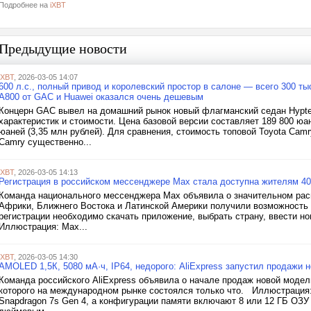
Подробнее на
iXBT
Предыдущие новости
iXBT
, 2026-03-05 14:07
600 л.с., полный привод и королевский простор в салоне — всего 300 ты
A800 от GAC и Huawei оказался очень дешевым
Концерн GAC вывел на домашний рынок новый флагманский седан Hypte
характеристик и стоимости. Цена базовой версии составляет 189 800 юан
юаней (3,35 млн рублей). Для сравнения, стоимость топовой Toyota Camr
Camry существенно...
iXBT
, 2026-03-05 14:13
Регистрация в российском мессенджере Max стала доступна жителям 40
Команда национального мессенджера Max объявила о значительном расш
Африки, Ближнего Востока и Латинской Америки получили возможность 
регистрации необходимо скачать приложение, выбрать страну, ввести н
Иллюстрация: Max...
iXBT
, 2026-03-05 14:30
AMOLED 1,5К, 5080 мА·ч, IP64, недорого: AliExpress запустил продажи н
Команда российского AliExpress объявила о начале продаж новой модели
которого на международном рынке состоялся только что. Иллюстрация:
Snapdragon 7s Gen 4, а конфигурации памяти включают 8 или 12 ГБ ОЗУ 