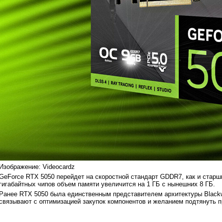
Изображение: Videocardz
GeForce RTX 5050 перейдет на скоростной стандарт GDDR7, как и старш
гигабайтных чипов объем памяти увеличится на 1 ГБ с нынешних 8 ГБ.
Ранее RTX 5050 была единственным представителем архитектуры Black
связывают с оптимизацией закупок компонентов и желанием подтянуть 