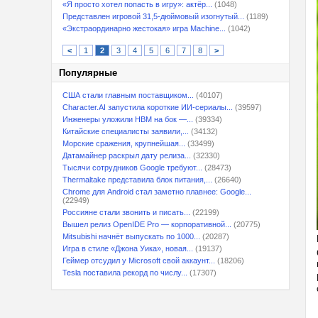
«Я просто хотел попасть в игру»: актёр...
(1048)
Представлен игровой 31,5-дюймовый изогнутый...
(1189)
«Экстраординарно жестокая» игра Machine...
(1042)
<
1
2
3
4
5
6
7
8
>
Популярные
США стали главным поставщиком...
(40107)
Character.AI запустила короткие ИИ-сериалы...
(39597)
Инженеры уложили HBM на бок —...
(39334)
Китайские специалисты заявили,...
(34132)
Морские сражения, крупнейшая...
(33499)
Датамайнер раскрыл дату релиза...
(32330)
Тысячи сотрудников Google требуют...
(28473)
Thermaltake представила блок питания,...
(26640)
Chrome для Android стал заметно плавнее: Google...
(22949)
Россияне стали звонить и писать...
(22199)
Вышел релиз OpenIDE Pro — корпоративной...
(20775)
Mitsubishi начнёт выпускать по 1000...
(20287)
Игра в стиле «Джона Уика», новая...
(19137)
Геймер отсудил у Microsoft свой аккаунт...
(18206)
Tesla поставила рекорд по числу...
(17307)