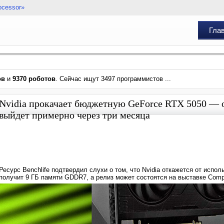
ocessor»
Гла
ов
и
9370 роботов
. Сейчас ищут 3497 программистов ...
Nvidia прокачает бюджетную GeForce RTX 5050 — 
выйдет примерно через три месяца
Ресурс Benchlife подтвердил слухи о том, что Nvidia откажется от исп
получит 9 ГБ памяти GDDR7, а релиз может состоятся на выставке Compu