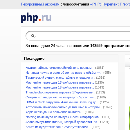
Рекурсивный акроним
словосочетания
«PHP: Hypertext Prepr
За последние 24 часа нас посетили
143559 программист
Последние
Кратер найден: южнокорейский зонд первым...
(1061)
Испанцы научили один объектив видеть объём —...
(955)
Тактический экшен, масштабные операции и...
(1391)
Machenike переводит 17-дюймовые игровые...
(1130)
Machenike переводит 17-дюймовые игровые...
(1013)
Thunderobot перевела игровые 17-дюймовые...
(1133)
Смерть игр на дисках не навредит Capcom —...
(1169)
HBM4 и Grok загрузили 4-нм линии Samsung до...
(1125)
Астрономы показали самые детальные в истории...
(1026)
Apple неожиданно повысила выплаты...
(1106)
Nothing намекнула на выпуск шести смартфонов...
(1111)
Adobe выпустила плагин, который добавляет 70...
(1201)
Богатым будет тяжелее: Caviar утяжелила...
(1116)