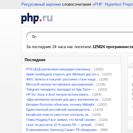
Рекурсивный акроним
словосочетания
«PHP: Hypertext Prepr
За последние 24 часа нас посетили
125824 программист
Последние
РТК-ЦОД реализовал миграцию ключевых...
(1602)
Apple пообещала открыть для Windows доступ к...
(1647)
ЖКХ, билеты и покупки: россияне стали чаще...
(1186)
Microsoft начала тестировать расширенный...
(1236)
Telegram ненадолго пропадал из App Store —...
(1022)
HP Inc, Asus и Acer начали использовать...
(1054)
«Два миллиона печенек для двух миллионов из...
(1234)
Ветеран Rockstar объяснил, почему Midnight...
(1002)
Единственный российский производитель...
(1474)
Китайские власти ужесточат контроль за...
(1155)
Глава Hugging Face заявил, что Китай сможет...
(1116)
Linux не достигла 10 % рынка ПК — резкий...
(1560)
В приложениях Samsung Смарт-ТВ обнаружен...
(998)