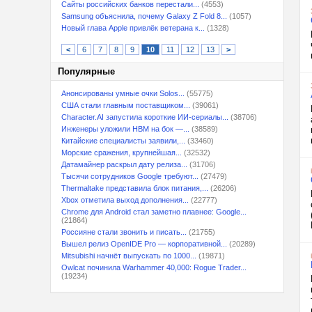
Сайты российских банков перестали...
(4553)
Samsung объяснила, почему Galaxy Z Fold 8...
(1057)
Новый глава Apple привлёк ветерана к...
(1328)
<
6
7
8
9
10
11
12
13
>
Популярные
Анонсированы умные очки Solos...
(55775)
США стали главным поставщиком...
(39061)
Character.AI запустила короткие ИИ-сериалы...
(38706)
Инженеры уложили HBM на бок —...
(38589)
Китайские специалисты заявили,...
(33460)
Морские сражения, крупнейшая...
(32532)
Датамайнер раскрыл дату релиза...
(31706)
Тысячи сотрудников Google требуют...
(27479)
Thermaltake представила блок питания,...
(26206)
Xbox отметила выход дополнения...
(22777)
Chrome для Android стал заметно плавнее: Google...
(21864)
Россияне стали звонить и писать...
(21755)
Вышел релиз OpenIDE Pro — корпоративной...
(20289)
Mitsubishi начнёт выпускать по 1000...
(19871)
Owlcat починила Warhammer 40,000: Rogue Trader...
(19234)