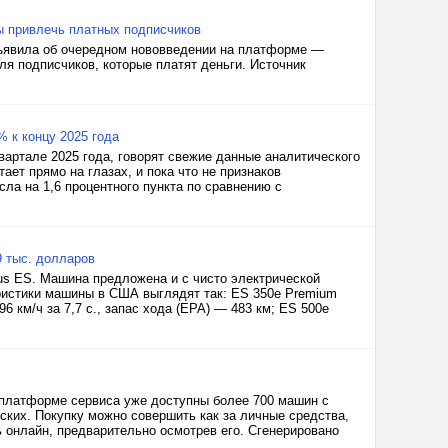
бы привлечь платных подписчиков
объявила об очередном нововведении на платформе —
ля подписчиков, которые платят деньги. Источник
 к концу 2025 года
вартале 2025 года, говорят свежие данные аналитического
ает прямо на глазах, и пока что не признаков
сла на 1,6 процентного пункта по сравнению с
 тыс. долларов
s ES. Машина предложена и с чисто электрической
еристики машины в США выглядят так: ES 350e Premium
96 км/ч за 7,7 с., запас хода (EPA) — 483 км; ES 500e
платформе сервиса уже доступны более 700 машин с
ских. Покупку можно совершить как за личные средства,
ь онлайн, предварительно осмотрев его. Сгенерировано