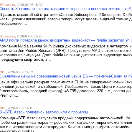
3Dnews.ru
, 2026-03-06 15:29
Соцсеть X позволит скрывать самое интересное в цепочках твитов, что
В рамках масштабной стратегии «Creator Subscriptions 2.0» соцсеть X 
часть цепочки публикаций авторы теперь могут делать видимой только д
изображения:...
3Dnews.ru
, 2026-03-06 15:25
AMD почти потеряла рынок дискретных видеокарт — Nvidia захватил 94 %
Компания Nvidia заняла 94 % рынка дискретных видеокарт в четвёртом к
агентства Jon Peddie Research (JPR). Присутствие AMD в этом сегменте т
исправления ситуации. Доля Nvidia на рынке дискретных видеокарт выро
предыдущим кварталом, в...
iXBT
, 2026-03-06 14:52
Объявлены цены на совершенно новый Lexus ES — премиум-Camry за 49
Lexus официально раскрыл прайс-лист в США на совершенно новый Lexu
силовой установкой, и с гибридной. Изображение: Lexus Цены и характ
(электромобиль, передний привод): 48 795 долларов, 220 л.с., разгон до 
Premium...
iXBT
, 2026-03-06 14:11
В «ВТБ Авто» появились автомобили с пробегом
Команда «ВТБ Авто» запустила продажи подержанных автомобилей. На 
пробегом различных марок — российских, китайских, европейских и япон
так и с использованием автокредита. Клиенты могут выбрать автомобил
нейросетью Grok В...