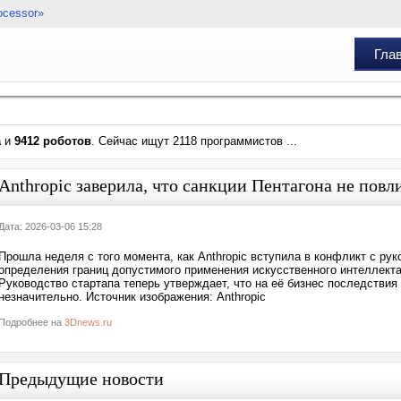
ocessor»
Гла
а
и
9412 роботов
. Сейчас ищут 2118 программистов ...
Anthropic заверила, что санкции Пентагона не пов
Дата: 2026-03-06 15:28
Прошла неделя с того момента, как Anthropic вступила в конфликт с ру
определения границ допустимого применения искусственного интеллект
Руководство стартапа теперь утверждает, что на её бизнес последствия
незначительно. Источник изображения: Anthropic
Подробнее на
3Dnews.ru
Предыдущие новости